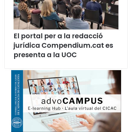
U
O
C
El portal per a la redacció
jurídica Compendium.cat es
presenta a la UOC