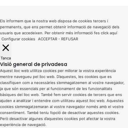
Back
to
top
button
Els informem que la nostra web disposa de cookies tercers i
permanents, que ens permet obtenir informació de navegació dels
usuaris que accedeixen. Per obtenir més informació fes click
aquí
Configurar cookies
ACCEPTAR
-
REFUSAR
Tanca
Visió general de privadesa
Aquest lloc web utilitza cookies per millorar la vostra experiència
mentre navegueu pel lloc web. D’aquestes, les cookies que es
classifiquen com a necessàries s’emmagatzemen al vostre navegador,
ja que són essencials per al funcionament de les funcionalitats
bàsiques del lloc web. També fem servir cookies de tercers que ens
ajuden a analitzar i entendre com utilitzeu aquest lloc web. Aquestes
cookies s’emmagatzemaran al vostre navegador només amb el vostre
consentiment. També teniu l’opció de desactivar aquestes cookies.
Però desactivar algunes d’aquestes cookies pot afectar la vostra
experiència de navegació.