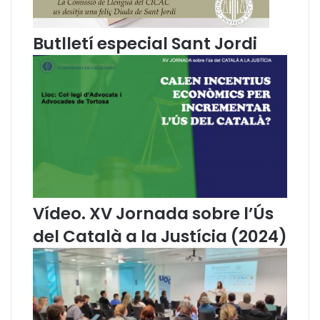
e
l
l
Butlletí especial Sant Jordi
e
n
g
u
a
t
g
e
j
u
r
Vídeo. XV Jornada sobre l’Ús
í
d
del Català a la Justícia (2024)
i
c
d
e
l
a