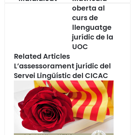
a
a
oberta al
l
t
curs de
a
r
i
í
llenguatge
a
c
.
u
jurídic de la
c
l
UOC
a
a
t
o
Related Articles
b
L’assessorament jurídic del
e
r
Servei Lingüístic del CICAC
t
a
a
l
c
u
r
s
d