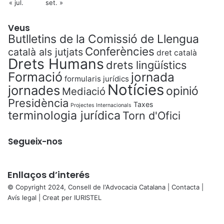
« jul.
set. »
Veus
Butlletins de la Comissió de Llengua
Conferències
català als jutjats
dret català
Drets Humans
drets lingüístics
Formació
jornada
formularis jurídics
Notícies
jornades
opinió
Mediació
Presidència
Taxes
Projectes Internacionals
terminologia jurídica
Torn d'Ofici
Segueix-nos
Enllaços d’interés
© Copyright 2024, Consell de l'Advocacia Catalana |
Contacta
|
Avís legal
| Creat per
IURISTEL
X
Facebook
X
WhatsApp
Telegram
Viber