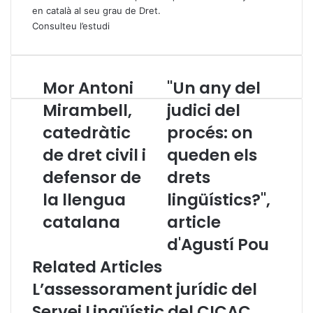
en català al seu grau de Dret.
Consulteu l’estudi
Mor Antoni
"Un any del
M
"
o
U
Mirambell,
judici del
r
n
catedràtic
procés: on
A
a
n
n
de dret civil i
queden els
t
y
o
defensor de
d
drets
n
e
la llengua
lingüístics?",
i
l
M
j
catalana
article
i
u
d'Agustí Pou
r
d
a
i
Related Articles
m
c
L’assessorament jurídic del
b
i
e
d
Servei Lingüístic del CICAC