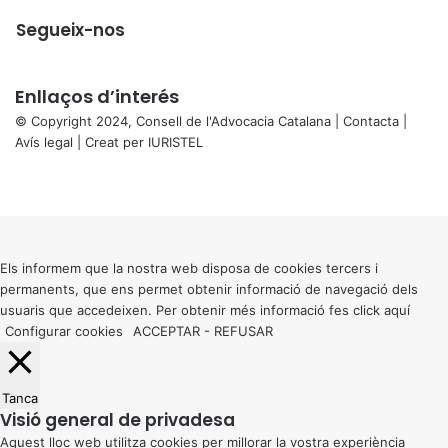
Segueix-nos
Enllaços d’interés
© Copyright 2024, Consell de l'Advocacia Catalana |
Contacta
|
Avís legal
| Creat per
IURISTEL
X
Facebook
X
WhatsApp
Telegram
Viber
Back
to
top
button
Els informem que la nostra web disposa de cookies tercers i
permanents, que ens permet obtenir informació de navegació dels
usuaris que accedeixen. Per obtenir més informació fes click
aquí
Configurar cookies
ACCEPTAR
-
REFUSAR
Tanca
Visió general de privadesa
Aquest lloc web utilitza cookies per millorar la vostra experiència