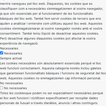
mentre navegueu pel lloc web. D’aquestes, les cookies que es
classifiquen com a necessàries s’emmagatzemen al vostre navegador,
ja que són essencials per al funcionament de les funcionalitats
bàsiques del lloc web. També fem servir cookies de tercers que ens
ajuden a analitzar i entendre com utilitzeu aquest lloc web. Aquestes
cookies s’emmagatzemaran al vostre navegador només amb el vostre
consentiment. També teniu l’opció de desactivar aquestes cookies.
Però desactivar algunes d’aquestes cookies pot afectar la vostra
experiència de navegació.
Necessaries
Necessaries
Sempre activat
Les cookies necessàries són absolutament essencials perquè el lloc
web funcioni correctament. Aquesta categoria només inclou galetes
que garanteixen funcionalitats bàsiques i funcions de seguretat del lloc
web. Aquestes cookies no emmagatzemen cap informació personal.
No necessaries
No necessaries
Totes les cookiesque poden no ser especialment necessàries perquè
el lloc web funcioni i s’utilitzen específicament per recopilar dades
personals de l’usuari a través d’anàlisis, anuncis i altres continguts