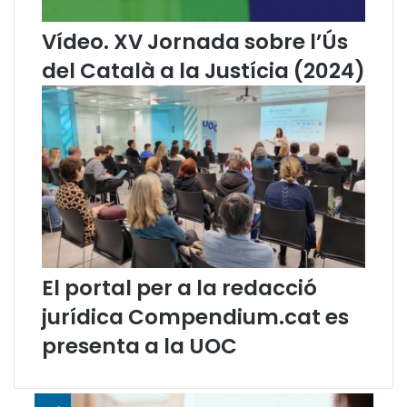
v
r
i
e
Vídeo. XV Jornada sobre l’Ús
l
t
i
s
del Català a la Justícia (2024)
d
l
e
i
f
n
e
g
n
ü
s
í
o
s
r
t
d
i
e
c
l
s
El portal per a la redacció
a
?
l
"
jurídica Compendium.cat es
l
,
presenta a la UOC
e
a
n
r
g
t
u
i