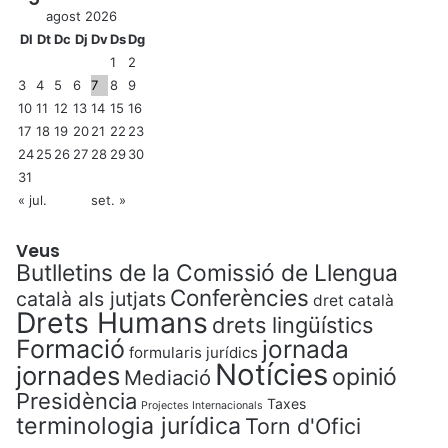
agost 2026
Dl
Dt
Dc
Dj
Dv
Ds
Dg
1
2
3
4
5
6
7
8
9
10
11
12
13
14
15
16
17
18
19
20
21
22
23
24
25
26
27
28
29
30
31
« jul.
set. »
Veus
Butlletins de la Comissió de Llengua
Conferències
català als jutjats
dret català
Drets Humans
drets lingüístics
Formació
jornada
formularis jurídics
Notícies
jornades
opinió
Mediació
Presidència
Taxes
Projectes Internacionals
terminologia jurídica
Torn d'Ofici