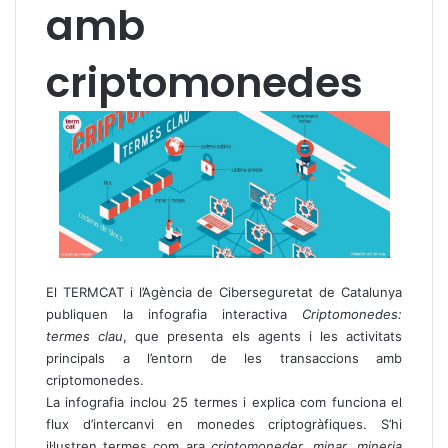
amb
criptomonedes
El TERMCAT i l’Agència de Ciberseguretat de Catalunya
publiquen la infografia interactiva
Criptomonedes:
termes clau
, que presenta els agents i les activitats
principals a l’entorn de les transaccions amb
criptomonedes.
La infografia inclou 25 termes i explica com funciona el
flux d’intercanvi en monedes criptogràfiques. S’hi
il·lustren termes com ara
criptomoneder
,
minar
,
mineria