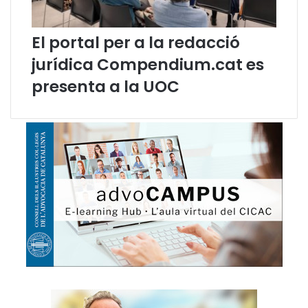
o
g
i
El portal per a la redacció
a
jurídica Compendium.cat es
:
e
presenta a la UOC
s
c
o
l
t
e
u
-
n
e
e
l
p
r
i