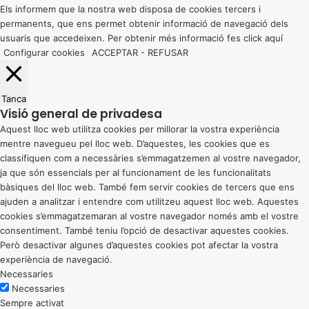
button
Els informem que la nostra web disposa de cookies tercers i
permanents, que ens permet obtenir informació de navegació dels
usuaris que accedeixen. Per obtenir més informació fes click
aquí
Configurar cookies
ACCEPTAR
-
REFUSAR
Tanca
Visió general de privadesa
Aquest lloc web utilitza cookies per millorar la vostra experiència
mentre navegueu pel lloc web. D’aquestes, les cookies que es
classifiquen com a necessàries s’emmagatzemen al vostre navegador,
ja que són essencials per al funcionament de les funcionalitats
bàsiques del lloc web. També fem servir cookies de tercers que ens
ajuden a analitzar i entendre com utilitzeu aquest lloc web. Aquestes
cookies s’emmagatzemaran al vostre navegador només amb el vostre
consentiment. També teniu l’opció de desactivar aquestes cookies.
Però desactivar algunes d’aquestes cookies pot afectar la vostra
experiència de navegació.
Necessaries
Necessaries
Sempre activat