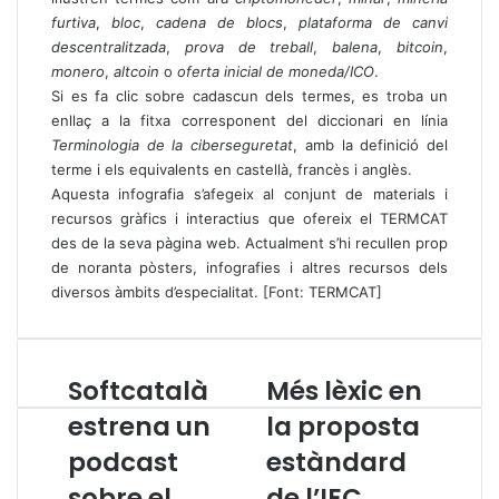
furtiva
,
bloc
,
cadena de blocs
,
plataforma de canvi
descentralitzada
,
prova de treball
,
balena
,
bitcoin
,
monero
,
altcoin
o
oferta inicial de moneda/ICO
.
Si es fa clic sobre cadascun dels termes, es troba un
enllaç a la fitxa corresponent del diccionari en línia
Terminologia de la ciberseguretat
, amb la definició del
terme i els equivalents en castellà, francès i anglès.
Aquesta infografia s’afegeix al conjunt de materials i
recursos gràfics i interactius que ofereix el TERMCAT
des de la seva pàgina web. Actualment s’hi recullen prop
de noranta pòsters, infografies i altres recursos dels
diversos àmbits d’especialitat. [Font: TERMCAT]
Softcatalà
Més lèxic en
S
M
o
é
estrena un
la proposta
f
s
podcast
estàndard
t
l
c
è
sobre el
de l’IEC