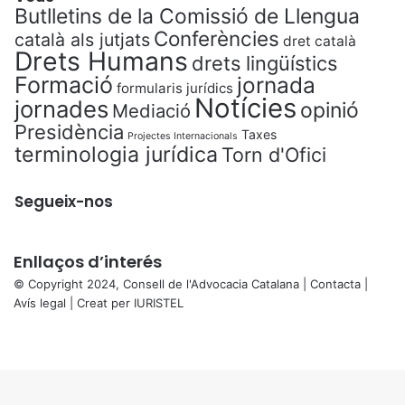
Butlletins de la Comissió de Llengua
Conferències
català als jutjats
dret català
Drets Humans
drets lingüístics
Formació
jornada
formularis jurídics
Notícies
jornades
opinió
Mediació
Presidència
Taxes
Projectes Internacionals
terminologia jurídica
Torn d'Ofici
Segueix-nos
Enllaços d’interés
© Copyright 2024, Consell de l'Advocacia Catalana |
Contacta
|
Avís legal
| Creat per
IURISTEL
X
Facebook
X
WhatsApp
Telegram
Viber
Back
to
top