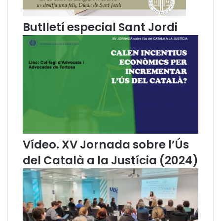
t
a
i
C
Butlletí especial Sant Jordi
c
o
a
m
l
i
s
s
d
s
e
i
l
ó
’
d
I
e
n
L
s
l
t
e
Vídeo. XV Jornada sobre l’Ús
i
n
del Català a la Justícia (2024)
t
g
u
u
t
a
d
d
’
e
E
l