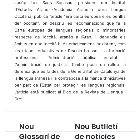
Jusèp Loís Sans Socasau, president der Institut
d’Estudis Aranesi-Acadèmia Aranesa dera Lengua
Occitana, publica l’article “Era carta europea e es perilhs
der occitan”, on descriu les recomanacions que fa la
Carta europea de llengües regionals o minoritàries
respecte de l’occità, aranès a l’Aran, i denuncia els
àmbits en què l’occità hi és pràcticament inexistent, com
les etapes educatives de l’escola bressol i la formació
professional, l’Administració pública estatal i
l’Administració de justícia. També posa en relleu la
defensa que es fa des de la Generalitat de Catalunya de
la llengua aranesa i la contraposa a la manca d’iniciatives
per part de l’Estat per protegir les llengües regionals.
L’article està publicat al
Blog de la Revista de Llengua i
Dret
.
Nou
Nou Butlletí
N
N
o
o
Glossari de
de notícies
u
u