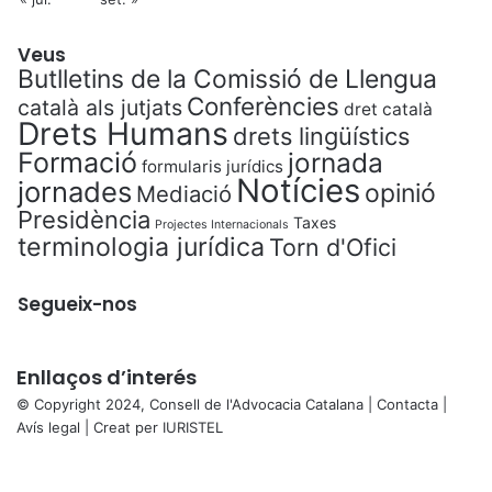
Veus
Butlletins de la Comissió de Llengua
Conferències
català als jutjats
dret català
Drets Humans
drets lingüístics
Formació
jornada
formularis jurídics
Notícies
jornades
opinió
Mediació
Presidència
Taxes
Projectes Internacionals
terminologia jurídica
Torn d'Ofici
Segueix-nos
Enllaços d’interés
© Copyright 2024, Consell de l'Advocacia Catalana |
Contacta
|
Avís legal
| Creat per
IURISTEL
X
Facebook
X
WhatsApp
Telegram
Viber