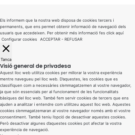
Back
to
top
button
Els informem que la nostra web disposa de cookies tercers i
permanents, que ens permet obtenir informació de navegació dels
usuaris que accedeixen. Per obtenir més informació fes click
aquí
Configurar cookies
ACCEPTAR
-
REFUSAR
Tanca
Visió general de privadesa
Aquest lloc web utilitza cookies per millorar la vostra experiència
mentre navegueu pel lloc web. D’aquestes, les cookies que es
classifiquen com a necessàries s’emmagatzemen al vostre navegador,
ja que són essencials per al funcionament de les funcionalitats
bàsiques del lloc web. També fem servir cookies de tercers que ens
ajuden a analitzar i entendre com utilitzeu aquest lloc web. Aquestes
cookies s’emmagatzemaran al vostre navegador només amb el vostre
consentiment. També teniu l’opció de desactivar aquestes cookies.
Però desactivar algunes d’aquestes cookies pot afectar la vostra
experiència de navegació.