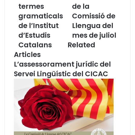
termes
de la
G
B
l
u
gramaticals
Comissió de
o
t
s
de l’Institut
l
Llengua del
s
l
d’Estudis
mes de juliol
a
e
r
t
Catalans
Related
i
í
Articles
d
d
e
e
L’assessorament jurídic del
t
n
Servei Lingüístic del CICAC
e
o
r
t
m
í
e
c
s
i
g
e
r
s
a
d
m
e
a
l