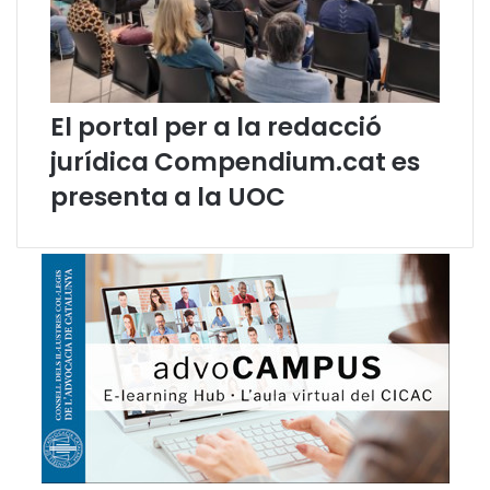
s
m
t
e
u
s
d
d
i
e
s
j
El portal per a la redacció
C
u
jurídica Compendium.cat es
a
l
t
i
presenta a la UOC
a
o
l
l
a
n
s