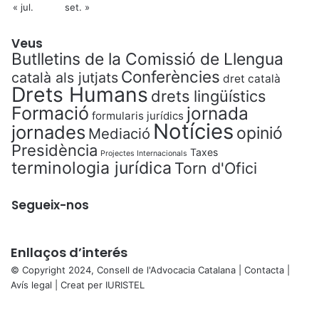
« jul.
set. »
Veus
Butlletins de la Comissió de Llengua
Conferències
català als jutjats
dret català
Drets Humans
drets lingüístics
Formació
jornada
formularis jurídics
Notícies
jornades
opinió
Mediació
Presidència
Taxes
Projectes Internacionals
terminologia jurídica
Torn d'Ofici
Segueix-nos
Enllaços d’interés
© Copyright 2024, Consell de l'Advocacia Catalana |
Contacta
|
Avís legal
| Creat per
IURISTEL
X
Facebook
X
WhatsApp
Telegram
Viber