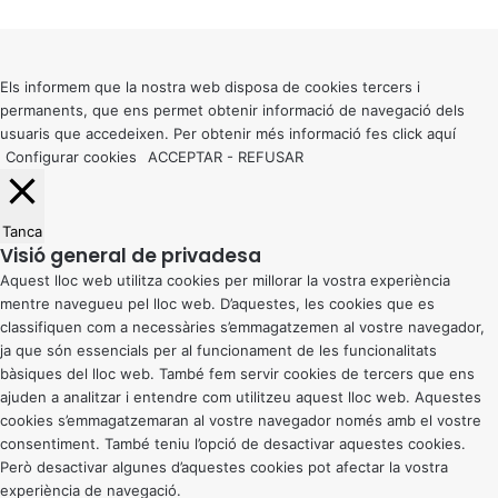
Back
to
top
button
Els informem que la nostra web disposa de cookies tercers i
permanents, que ens permet obtenir informació de navegació dels
usuaris que accedeixen. Per obtenir més informació fes click
aquí
Configurar cookies
ACCEPTAR
-
REFUSAR
Tanca
Visió general de privadesa
Aquest lloc web utilitza cookies per millorar la vostra experiència
mentre navegueu pel lloc web. D’aquestes, les cookies que es
classifiquen com a necessàries s’emmagatzemen al vostre navegador,
ja que són essencials per al funcionament de les funcionalitats
bàsiques del lloc web. També fem servir cookies de tercers que ens
ajuden a analitzar i entendre com utilitzeu aquest lloc web. Aquestes
cookies s’emmagatzemaran al vostre navegador només amb el vostre
consentiment. També teniu l’opció de desactivar aquestes cookies.
Però desactivar algunes d’aquestes cookies pot afectar la vostra
experiència de navegació.