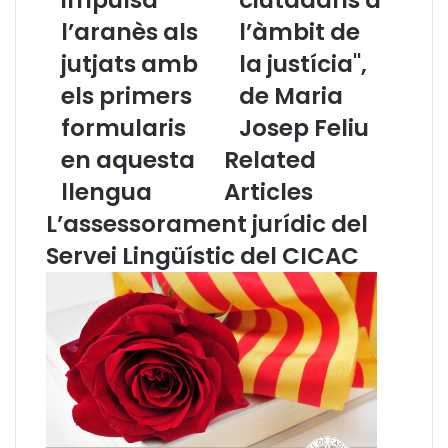
impulsa
ciutadans a
s
r
e
l’aranès als
e
l’àmbit de
l
t
jutjats amb
la justícia",
l
s
d
l
els primers
de Maria
e
i
formularis
Josep Feliu
l
n
’
g
en aquesta
Related
A
ü
llengua
Articles
d
í
v
s
L’assessorament jurídic del
o
t
Servei Lingüístic del CICAC
c
i
a
c
c
s
i
d
a
e
i
l
m
s
p
c
u
i
l
u