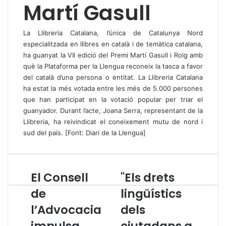
Martí Gasull
La Llibreria Catalana, l’única de Catalunya Nord
especialitzada en llibres en català i de temàtica catalana,
ha guanyat la VII edició del Premi Martí Gasull i Roig amb
què la Plataforma per la Llengua reconeix la tasca a favor
del català d’una persona o entitat. La Llibreria Catalana
ha estat la més votada entre les més de 5.000 persones
que han participat en la votació popular per triar el
guanyador. Durant l’acte, Joana Serra, representant de la
Llibreria, ha reivindicat el coneixement mutu de nord i
sud del país. [Font:
Diari de la Llengua
]
El Consell
"Els drets
E
"
l
E
de
lingüístics
C
l
l’Advocacia
dels
o
s
n
d