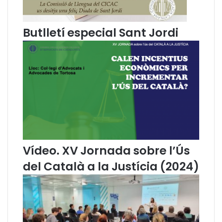
s
t
a
a
Butlletí especial Sant Jordi
l
d
’
a
a
n
r
s
a
a
n
l
è
’
s
à
a
m
l
b
s
i
j
t
Vídeo. XV Jornada sobre l’Ús
u
d
del Català a la Justícia (2024)
t
e
j
l
a
a
t
j
s
u
a
s