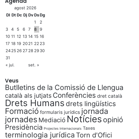
Agenda
agost 2026
Dl
Dt
Dc
Dj
Dv
Ds
Dg
1
2
3
4
5
6
7
8
9
10
11
12
13
14
15
16
17
18
19
20
21
22
23
24
25
26
27
28
29
30
31
« jul.
set. »
Veus
Butlletins de la Comissió de Llengua
Conferències
català als jutjats
dret català
Drets Humans
drets lingüístics
Formació
jornada
formularis jurídics
Notícies
jornades
opinió
Mediació
Presidència
Taxes
Projectes Internacionals
terminologia jurídica
Torn d'Ofici