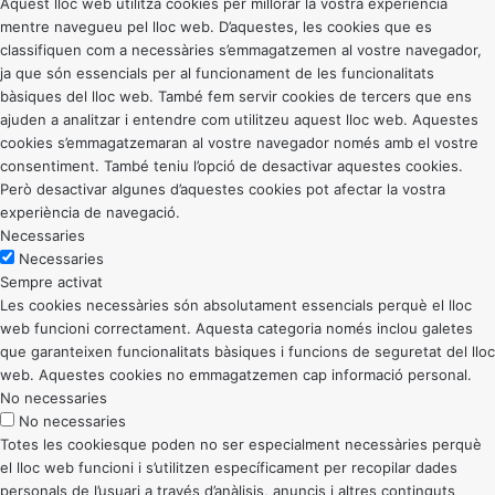
Aquest lloc web utilitza cookies per millorar la vostra experiència
mentre navegueu pel lloc web. D’aquestes, les cookies que es
classifiquen com a necessàries s’emmagatzemen al vostre navegador,
ja que són essencials per al funcionament de les funcionalitats
bàsiques del lloc web. També fem servir cookies de tercers que ens
ajuden a analitzar i entendre com utilitzeu aquest lloc web. Aquestes
cookies s’emmagatzemaran al vostre navegador només amb el vostre
consentiment. També teniu l’opció de desactivar aquestes cookies.
Però desactivar algunes d’aquestes cookies pot afectar la vostra
experiència de navegació.
Necessaries
Necessaries
Sempre activat
Les cookies necessàries són absolutament essencials perquè el lloc
web funcioni correctament. Aquesta categoria només inclou galetes
que garanteixen funcionalitats bàsiques i funcions de seguretat del lloc
web. Aquestes cookies no emmagatzemen cap informació personal.
No necessaries
No necessaries
Totes les cookiesque poden no ser especialment necessàries perquè
el lloc web funcioni i s’utilitzen específicament per recopilar dades
personals de l’usuari a través d’anàlisis, anuncis i altres continguts