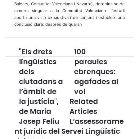
Balears, Comunitat Valenciana i Navarra), detenint-se de
manera singular a la Comunitat Valenciana. L’estudi
aporta una visió exhaustiva i de conjunt i estableix una
conclusió clara: després de quaran
"Els drets
100
"
1
E
0
lingüístics
paraules
l
0
dels
ebrenques:
s
p
d
a
ciutadans a
agafades al
r
r
e
l’àmbit de
a
vol
t
u
la justícia",
Related
s
l
l
e
de Maria
Articles
i
s
Josep Feliu
L’assessorame
n
e
g
b
nt jurídic del Servei Lingüístic
ü
r