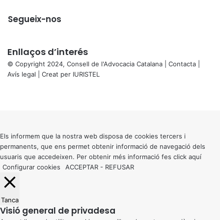
Segueix-nos
Enllaços d’interés
© Copyright 2024, Consell de l'Advocacia Catalana |
Contacta
|
Avís legal
| Creat per
IURISTEL
X
Facebook
X
WhatsApp
Telegram
Viber
Back
to
top
button
Els informem que la nostra web disposa de cookies tercers i
permanents, que ens permet obtenir informació de navegació dels
usuaris que accedeixen. Per obtenir més informació fes click
aquí
Configurar cookies
ACCEPTAR
-
REFUSAR
Tanca
Visió general de privadesa