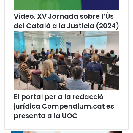
à
m
Vídeo. XV Jornada sobre l’Ús
b
del Català a la Justícia (2024)
i
t
d
e
l
a
j
u
s
t
í
c
El portal per a la redacció
i
jurídica Compendium.cat es
a
"
presenta a la UOC
,
d
e