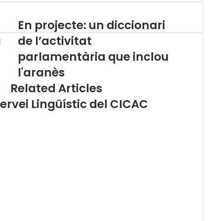
En projecte: un diccionari
E
n
a
de l’activitat
p
parlamentària que inclou
r
o
l'aranès
j
Related Articles
e
c
ervei Lingüístic del CICAC
t
e
:
u
n
d
i
c
c
i
o
n