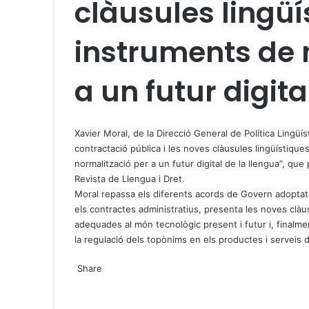
clàusules lingüí
instruments de 
a un futur digita
X
W
T
h
e
Xavier Moral, de la Direcció General de Política Lingüíst
a
l
contractació pública i les noves clàusules lingüístique
t
e
normalització per a un futur digital de la llengua
”, que 
s
g
Revista de Llengua i Dret.
A
r
Moral repassa els diferents acords de Govern adoptat
p
a
els contractes administratius, presenta les noves clàu
p
m
adequades al món tecnològic present i futur i, final
men
la regulació dels topònims en els productes i serveis di
X
W
T
Share
h
e
X
a
l
W
T
S
P
t
e
h
e
h
r