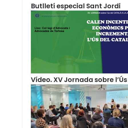
Butlletí especial Sant Jordi
e
t
q
u
e
r
e
g
u
l
a
e
l
Vídeo. XV Jornada sobre l’Ús 
c
a
t
a
l
à
i
l