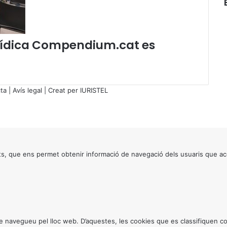
m
e
n
t
jurídica Compendium.cat es
à
r
i
a
ta
|
Avís legal
| Creat per
IURISTEL
q
u
e
i
n
c
s, que ens permet obtenir informació de navegació dels usuaris que ac
l
o
u
l
'
a
r
ntre navegueu pel lloc web. D’aquestes, les cookies que es classifiquen