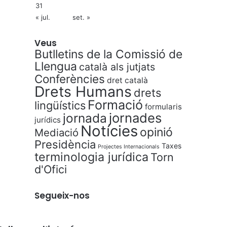
31
« jul.
set. »
Veus
Butlletins de la Comissió de
Llengua
català als jutjats
Conferències
dret català
Drets Humans
drets
Formació
lingüístics
formularis
jornades
jornada
jurídics
Notícies
opinió
Mediació
Presidència
Taxes
Projectes Internacionals
terminologia jurídica
Torn
d'Ofici
Segueix-nos