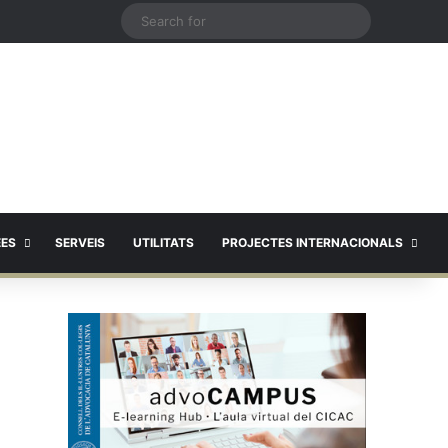
X
Search
for
EES
SERVEIS
UTILITATS
PROJECTES INTERNACIONALS