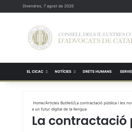
Divendres, 7 agost de 2026
EL CICAC
NOTÍCIES
DRETS HUMANS
SERVEI
Home
/
Articles Butlletí
/
La contractació pública i les n
a un futur digital de la llengua
La contractació 