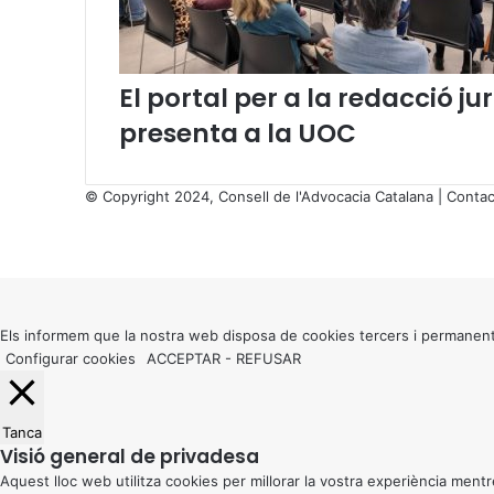
’
O
b
r
El portal per a la redacció 
a
presenta a la UOC
C
u
l
© Copyright 2024, Consell de l'Advocacia Catalana |
Contac
t
X
u
Facebook
X
WhatsApp
Telegram
Viber
r
Back
a
to
l
top
B
button
Els informem que la nostra web disposa de cookies tercers i permanent
a
Configurar cookies
ACCEPTAR
-
REFUSAR
l
e
a
r
Tanca
h
Visió general de privadesa
i
Aquest lloc web utilitza cookies per millorar la vostra experiència me