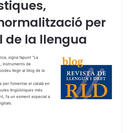
stiques,
normalització per
l de la llengua
ica, signa l’apunt “
La
s, instruments de
podeu llegir al blog de la
s per fomentar el català en
sules lingüístiques més
t, fa un esment especial a
gitals.