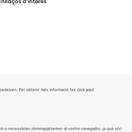
Enllaços d’interés
cedeixen. Per obtenir més informació fes click
aquí
 com a necessàries s’emmagatzemen al vostre navegador, ja que són