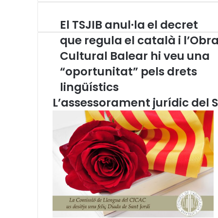
s
g
a
l
a
i
A
r
t
e
r
n
El TSJIB anul·la el decret
E
p
a
s
g
e
t
l
p
m
A
r
v
que regula el català i l’Obr
T
p
a
i
Cultural Balear hi veu una
S
p
m
a
J
E
“oportunitat” pels drets
I
m
B
lingüístics
a
a
i
L’assessorament jurídic del S
n
l
u
l
·
l
a
e
l
d
e
c
r