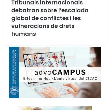
Tribunals internacionals
o
a
n
d
debatran sobre l’escalada
s
e
global de conflictes i les
e
j
l
u
vulneracions de drets
l
s
humans
d
t
e
í
l
c
’
i
A
a
d
v
o
c
a
c
i
a
C
a