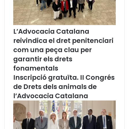
e
i
r
n
s
g
i
ü
V
í
L’Advocacia Catalana
i
s
c
t
reivindica el dret penitenciari
i
i
com una peça clau per
l
c
a
a
garantir els drets
n
d
fonamentals
o
e
v
l
Inscripció gratuïta. II Congrés
a
s
de Drets dels animals de
d
j
e
u
l’Advocacia Catalana
g
t
a
j
n
a
a
t
d
s
e
,