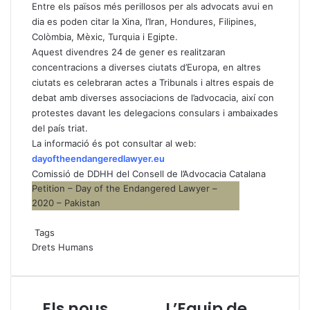
Entre els països més perillosos per als advocats avui en
dia es poden citar la Xina, l’Iran, Hondures, Filipines,
Colòmbia, Mèxic, Turquia i Egipte.
Aquest divendres 24 de gener es realitzaran
concentracions a diverses ciutats d’Europa, en altres
ciutats es celebraran actes a Tribunals i altres espais de
debat amb diverses associacions de l’advocacia, així con
protestes davant les delegacions consulars i ambaixades
del país triat.
La informació és pot consultar al web:
dayoftheendangeredlawyer.eu
Comissió de DDHH del Consell de l’Advocacia Catalana
Petition – Day of the Endangered Lawyer –
2020 – Pakistan
Tags
Drets Humans
Els nous
L’Equip de
E
L