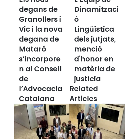
l
’
degans de
Dinamitzaci
s
E
Granollers i
ó
n
q
o
u
Vic i la nova
Lingüística
u
i
s
degana de
p
dels jutjats,
d
d
Mataró
menció
e
e
g
D
s’incorpore
d'honor en
a
i
n al Consell
matèria de
n
n
s
a
de
justícia
d
m
l’Advocacia
Related
e
i
G
t
Catalana
Articles
r
z
a
a
n
c
o
i
l
ó
l
L