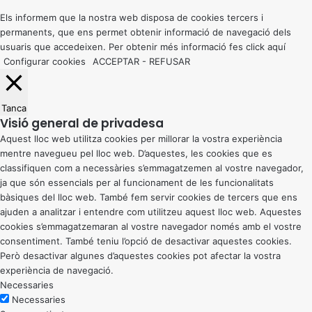
top
button
Els informem que la nostra web disposa de cookies tercers i
permanents, que ens permet obtenir informació de navegació dels
usuaris que accedeixen. Per obtenir més informació fes click
aquí
Configurar cookies
ACCEPTAR
-
REFUSAR
Tanca
Visió general de privadesa
Aquest lloc web utilitza cookies per millorar la vostra experiència
mentre navegueu pel lloc web. D’aquestes, les cookies que es
classifiquen com a necessàries s’emmagatzemen al vostre navegador,
ja que són essencials per al funcionament de les funcionalitats
bàsiques del lloc web. També fem servir cookies de tercers que ens
ajuden a analitzar i entendre com utilitzeu aquest lloc web. Aquestes
cookies s’emmagatzemaran al vostre navegador només amb el vostre
consentiment. També teniu l’opció de desactivar aquestes cookies.
Però desactivar algunes d’aquestes cookies pot afectar la vostra
experiència de navegació.
Necessaries
Necessaries