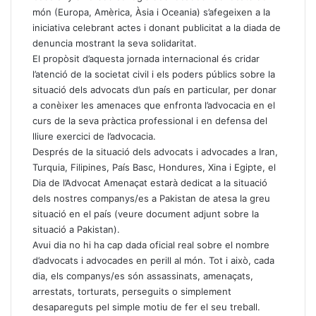
món (Europa, Amèrica, Àsia i Oceania) s’afegeixen a la
iniciativa celebrant actes i donant publicitat a la diada de
denuncia mostrant la seva solidaritat.
El propòsit d’aquesta jornada internacional és cridar
l’atenció de la societat civil i els poders públics sobre la
situació dels advocats d’un país en particular, per donar
a conèixer les amenaces que enfronta l’advocacia en el
curs de la seva pràctica professional i en defensa del
lliure exercici de l’advocacia.
Després de la situació dels advocats i advocades a Iran,
Turquia, Filipines, País Basc, Hondures, Xina i Egipte, el
Dia de l’Advocat Amenaçat estarà dedicat a la situació
dels nostres companys/es a Pakistan de atesa la greu
situació en el país (veure document adjunt sobre la
situació a Pakistan).
Avui dia no hi ha cap dada oficial real sobre el nombre
d’advocats i advocades en perill al món. Tot i això, cada
dia, els companys/es són assassinats, amenaçats,
arrestats, torturats, perseguits o simplement
desapareguts pel simple motiu de fer el seu treball.