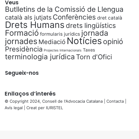
Veus
Butlletins de la Comissió de Llengua
Conferències
català als jutjats
dret català
Drets Humans
drets lingüístics
Formació
jornada
formularis jurídics
Notícies
jornades
opinió
Mediació
Presidència
Taxes
Projectes Internacionals
terminologia jurídica
Torn d'Ofici
Segueix-nos
Enllaços d’interés
© Copyright 2024, Consell de l'Advocacia Catalana |
Contacta
|
Avís legal
| Creat per
IURISTEL
X
Facebook
X
WhatsApp
Telegram
Viber
Back
to