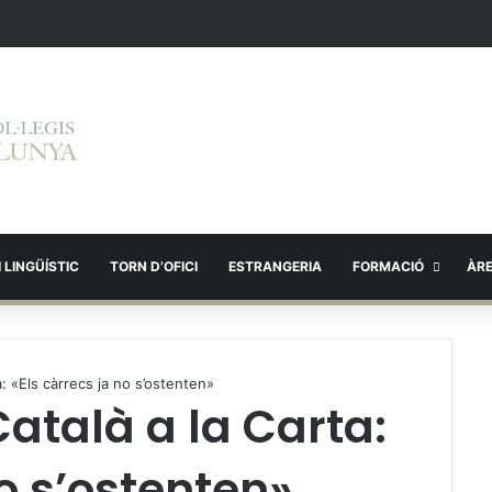
 LINGÜÍSTIC
TORN D’OFICI
ESTRANGERIA
FORMACIÓ
ÀR
a: «Els càrrecs ja no s’ostenten»
Català a la Carta:
no s’ostenten»