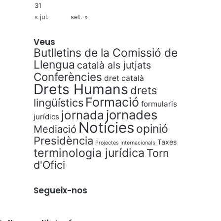
31
« jul.
set. »
Veus
Butlletins de la Comissió de
Llengua
català als jutjats
Conferències
dret català
Drets Humans
drets
Formació
lingüístics
formularis
jornades
jornada
jurídics
Notícies
opinió
Mediació
Presidència
Taxes
Projectes Internacionals
terminologia jurídica
Torn
d'Ofici
Segueix-nos