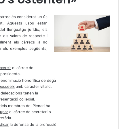
 càrrec és considerat un ús
ant. Aquests usos estan
el llenguatge jurídic, els
 els valors de respecte i
ualment els càrrecs ja no
eu els exemples següents,
exercir
el càrrec de
epresidenta.
denominació honorífica de degà
posseeix
amb caràcter vitalici.
 delegacions
tenen
la
esentació col·legial.
dels membres del Plenari ha
cupar
el càrrec de secretari o
etària.
ticar
la defensa de la professió