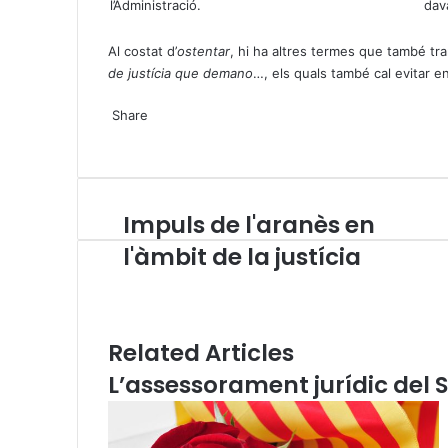
l’Administració.
dava
Al costat d’
ostentar
, hi ha altres termes que també tr
de justícia que demano
…, els quals també cal evitar en
X
W
T
Share
h
e
X
a
l
W
T
S
P
t
e
h
e
h
r
s
g
a
l
a
i
A
r
t
e
r
n
Impuls de l'aranès en
I
p
a
s
g
e
t
m
p
m
A
r
v
l'àmbit de la justícia
p
p
a
i
u
p
m
a
l
E
s
m
Related Articles
d
a
e
i
L’assessorament jurídic del S
l
l
'
a