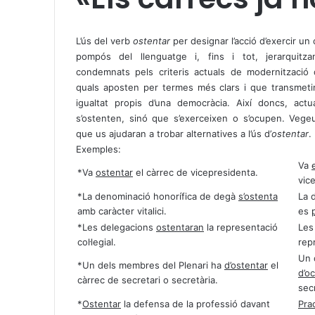
X
W
T
h
e
L’ús del verb
ostentar
per designar l’acció d’exercir un
a
l
pompós del llenguatge i, fins i tot, jerarquitz
t
e
condemnats pels criteris actuals de modernització d
s
g
quals aposten per termes més clars i que transmetin
A
r
igualtat propis d’una democràcia. Així doncs, act
p
a
s’ostenten, sinó que s’exerceixen o s’ocupen. Veg
p
m
que us ajudaran a trobar alternatives a l’ús d’
ostentar
.
Exemples:
Va
*Va
ostentar
el càrrec de vicepresidenta.
vic
*La denominació honorífica de degà
s’ostenta
La 
amb caràcter vitalici.
es
*Les delegacions
ostentaran
la representació
Les
col·legial.
repr
Un 
*Un dels membres del Plenari ha
d’ostentar
el
d’o
càrrec de secretari o secretària.
secr
*
Ostentar
la defensa de la professió davant
Prac