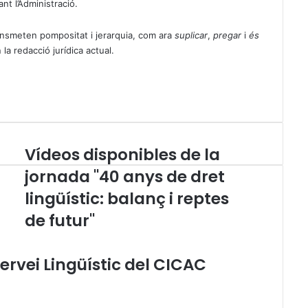
nt l’Administració.
ansmeten pompositat i jerarquia, com ara
suplicar
,
pregar
i
és
 la redacció jurídica actual.
Vídeos disponibles de la
V
í
jornada "40 anys de dret
d
lingüístic: balanç i reptes
e
o
de futur"
s
d
i
ervei Lingüístic del CICAC
s
p
o