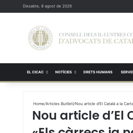
Dissabte, 8 agost de 2026
EL CICAC
NOTÍCIES
DRETS HUMANS
SERVEI
Home
/
Articles Butlletí
/
Nou article d’El Català a la Cart
Nou article d’El 
«Els càrrecs ja 