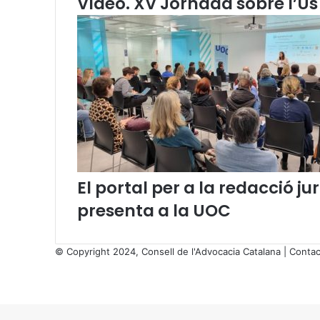
Vídeo. XV Jornada sobre l’Ús 
í
c
i
a
El portal per a la redacció 
presenta a la UOC
© Copyright 2024, Consell de l'Advocacia Catalana |
Contac
X
Facebook
X
WhatsApp
Telegram
Viber
Back
to