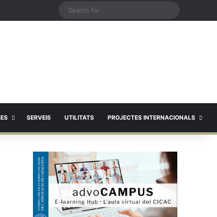
X
Search
for
EES
SERVEIS
UTILITATS
PROJECTES INTERNACIONALS