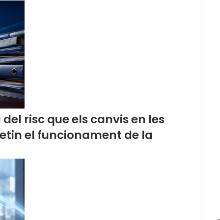
p
u
b
l
i
c
a
t
e
l
B
el risc que els canvis en les
u
t
etin el funcionament de la
l
l
e
t
í
d
e
n