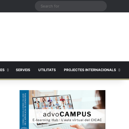
X
Search
for
EES
SERVEIS
UTILITATS
PROJECTES INTERNACIONALS