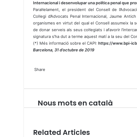
Internacional i desenvolupar una política penal que prom
Paral·lelament, el president del Consell de l’Advocac
Col·legi d’Advocats Penal Internacional, Jaume Antich
organismes en virtut del qual el Consell assumeix la se
de donar serveis als seus col·legiats i afavorir l’inte
signatura s’ha dut a terme aquest matí a la seu del Con
(*) Més informació sobre el CAPI:
https://www.bpi-ic
Barcelona, 31 d’octubre de 2019
X
W
T
Share
h
e
X
a
l
W
T
S
P
t
e
h
e
h
r
s
g
a
l
a
i
A
r
t
e
r
n
Nous mots en català
N
p
a
s
g
e
t
o
p
m
A
r
v
u
p
a
i
s
p
m
a
m
E
Related Articles
o
m