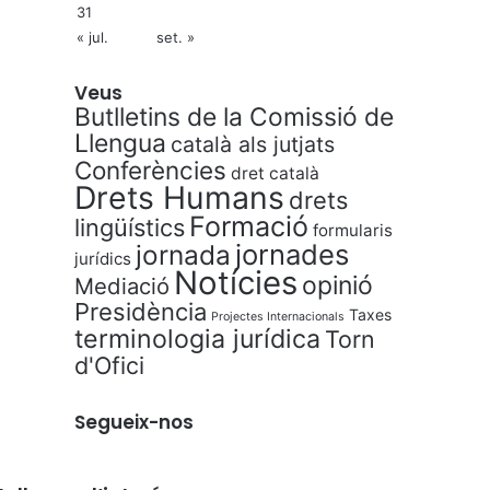
31
« jul.
set. »
Veus
Butlletins de la Comissió de
Llengua
català als jutjats
Conferències
dret català
Drets Humans
drets
Formació
lingüístics
formularis
jornades
jornada
jurídics
Notícies
opinió
Mediació
Presidència
Taxes
Projectes Internacionals
terminologia jurídica
Torn
d'Ofici
Segueix-nos