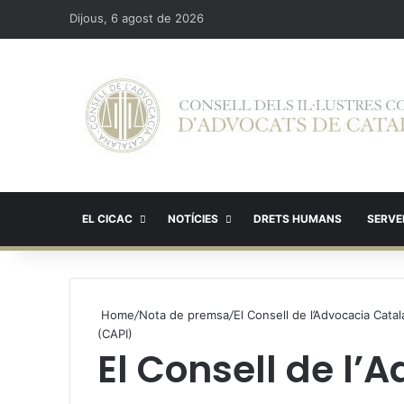
Dijous, 6 agost de 2026
EL CICAC
NOTÍCIES
DRETS HUMANS
SERVEI
Home
/
Nota de premsa
/
El Consell de l’Advocacia Catal
(CAPI)
El Consell de l’