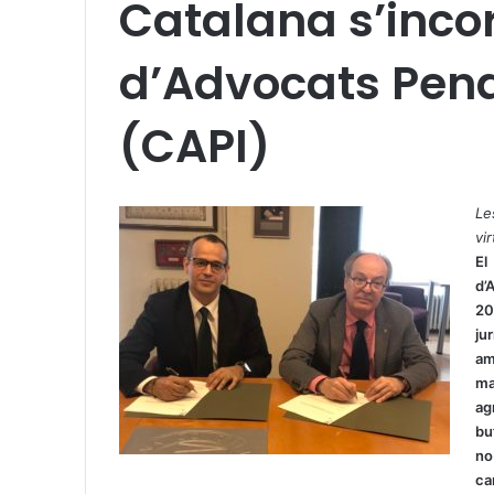
Catalana s’incor
d’Advocats Pena
(CAPI)
X
W
T
h
e
Le
a
l
vi
t
e
El
s
g
d’
A
r
20
p
a
ju
p
m
am
ma
ag
bu
no
ca