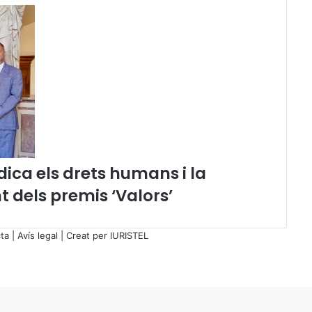
l
e
n
g
u
a
ica els drets humans i la
nt dels premis ‘Valors’
ta
|
Avís legal
| Creat per
IURISTEL