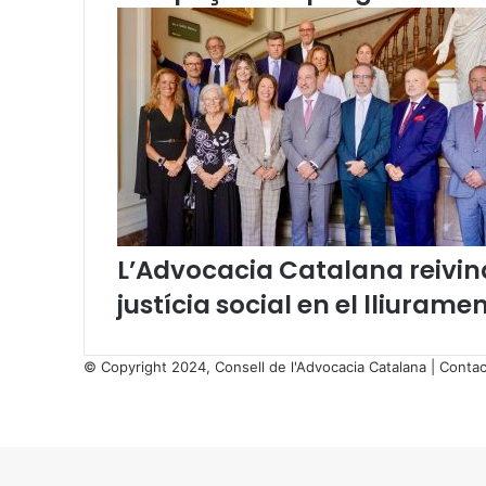
L’Advocacia Catalana reivind
justícia social en el lliurame
© Copyright 2024, Consell de l'Advocacia Catalana |
Contac
X
Facebook
X
WhatsApp
Telegram
Viber
Back
to
top