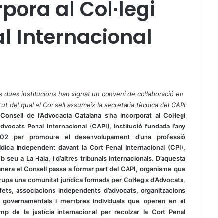
pora al Col·legi
l Internacional
s dues institucions han signat un conveni de col·laboració en
rtut del qual el Consell assumeix la secretaria tècnica del CAPI
 Consell de l’Advocacia Catalana s’ha incorporat al Col·legi
Advocats Penal Internacional (CAPI), institució fundada l’any
02 per promoure el desenvolupament d’una professió
rídica independent davant la Cort Penal Internacional (CPI),
b seu a La Haia, i d’altres tribunals internacionals. D’aquesta
nera el Consell passa a formar part del CAPI, organisme que
rupa
una comunitat jurídica formada per Col·legis d’Advocats,
fets, associacions independents d’advocats, organitzacions
 governamentals i membres individuals que
operen en el
mp de la justícia internacional per recolzar la Cort Penal