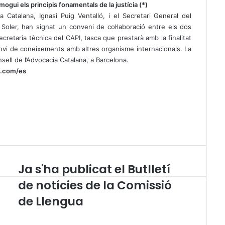
ogui els principis fonamentals de la justícia (*)
ia Catalana, Ignasi Puig Ventalló, i el Secretari General del
 Soler, han signat un conveni de col·laboració entre els dos
cretaria tècnica del CAPI, tasca que prestarà amb la finalitat
rcanvi de coneixements amb altres organisme internacionals. La
sell de l’Advocacia Catalana, a Barcelona.
b.com/es
Ja s'ha publicat el Butlletí
J
a
de notícies de la Comissió
s
de Llengua
'
h
a