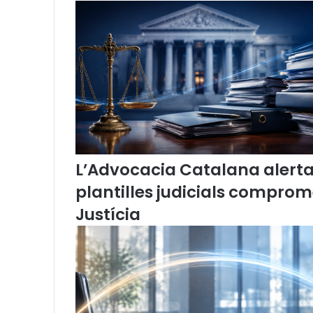
t
a
s
i
e
l
n
c
a
t
a
l
à
L’Advocacia Catalana alerta d
plantilles judicials comprom
Justícia