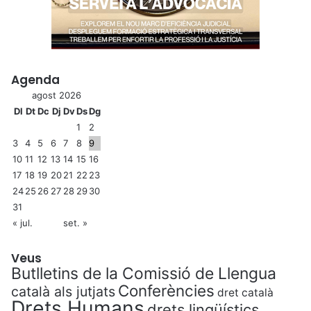
Agenda
agost 2026
Dl
Dt
Dc
Dj
Dv
Ds
Dg
1
2
3
4
5
6
7
8
9
10
11
12
13
14
15
16
17
18
19
20
21
22
23
24
25
26
27
28
29
30
31
« jul.
set. »
Veus
Butlletins de la Comissió de Llengua
Conferències
català als jutjats
dret català
Drets Humans
drets lingüístics