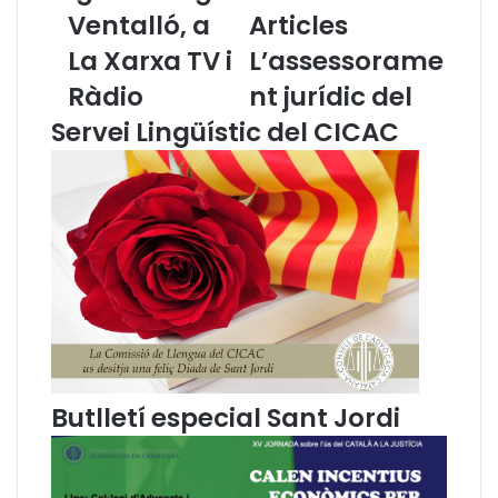
a
l
Ventalló, a
Articles
l
l
p
,
La Xarxa TV i
L’assessorame
r
r
Ràdio
nt jurídic del
e
e
s
f
Servei Lingüístic del CICAC
i
e
d
r
e
e
n
n
t
t
d
l
e
i
l
n
C
g
o
ü
n
í
s
s
Butlletí especial Sant Jordi
e
t
l
i
l
c
d
,