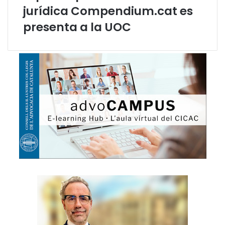
I
jurídica Compendium.cat es
g
presenta a la UOC
n
a
s
i
P
u
i
g
V
e
n
t
a
l
l
ó
,
a
L