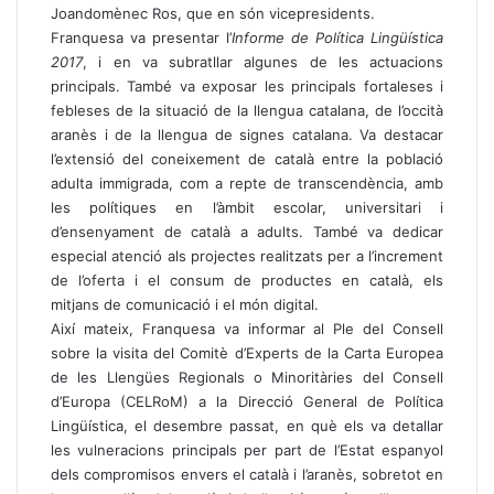
Joandomènec Ros, que en són vicepresidents.
Franquesa va presentar l’
Informe de Política Lingüística
2017
, i en va subratllar algunes de les actuacions
principals. També va exposar les principals fortaleses i
febleses de la situació de la llengua catalana, de l’occità
aranès i de la llengua de signes catalana. Va destacar
l’extensió del coneixement de català entre la població
adulta immigrada, com a repte de transcendència, amb
les polítiques en l’àmbit escolar, universitari i
d’ensenyament de català a adults. També va dedicar
especial atenció als projectes realitzats per a l’increment
de l’oferta i el consum de productes en català, els
mitjans de comunicació i el món digital.
Així mateix, Franquesa va informar al Ple del Consell
sobre la visita del Comitè d’Experts de la Carta Europea
de les Llengües Regionals o Minoritàries del Consell
d’Europa (CELRoM) a la Direcció General de Política
Lingüística, el desembre passat, en què els va detallar
les vulneracions principals per part de l’Estat espanyol
dels compromisos envers el català i l’aranès, sobretot en