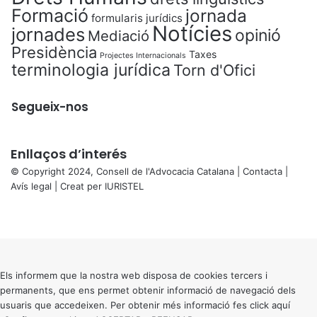
Formació
jornada
formularis jurídics
Notícies
jornades
opinió
Mediació
Presidència
Taxes
Projectes Internacionals
terminologia jurídica
Torn d'Ofici
Segueix-nos
Enllaços d’interés
© Copyright 2024, Consell de l'Advocacia Catalana |
Contacta
|
Avís legal
| Creat per
IURISTEL
X
Facebook
X
WhatsApp
Telegram
Viber
Back
to
top
button
Els informem que la nostra web disposa de cookies tercers i
permanents, que ens permet obtenir informació de navegació dels
usuaris que accedeixen. Per obtenir més informació fes click
aquí