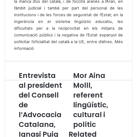
la manca d’ús del català, i de l’occità aranès a l’Aran, en
l’àmbit judicial i també per part del personal de les
institucions i de les forces de seguretat de l’Estat; en la
ingerència en el sistema lingüístic educatiu, les
dificultats per a la reciprocitat en els mitjans de
comunicació públics i la negativa de l’Estat espanyol de
sol·licitar l’oficialitat del català a la UE, entre d’altres.
Més
informació
Entrevista
Mor Aina
E
M
n
o
al president
Molll,
t
r
del Consell
referent
r
A
e
i
de
lingüístic,
v
n
i
l’Advocacia
a
cultural i
s
M
Catalana,
polític
t
o
a
l
Ignasi Puig
Related