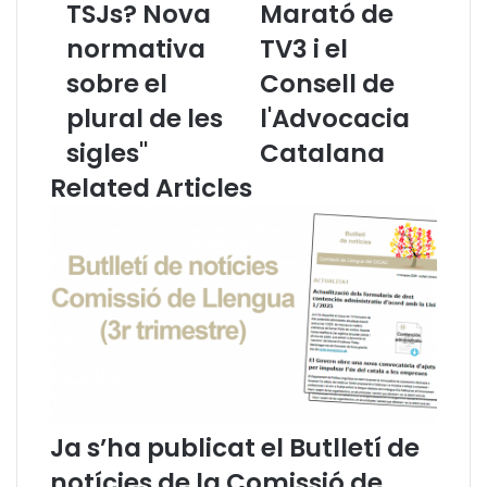
i
TSJs? Nova
i
Marató de
c
d
normativa
TV3 i el
l
e
e
c
sobre el
Consell de
d
o
plural de les
l'Advocacia
'
l
E
·
sigles"
Catalana
l
l
Related Articles
C
a
a
b
t
o
a
r
l
a
à
c
a
i
l
ó
a
e
C
n
a
t
Ja s’ha publicat el Butlletí de
r
r
t
e
notícies de la Comissió de
a
l