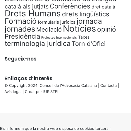
Conferències
català als jutjats
dret català
Drets Humans
drets lingüístics
Formació
jornada
formularis jurídics
Notícies
jornades
opinió
Mediació
Presidència
Taxes
Projectes Internacionals
terminologia jurídica
Torn d'Ofici
Segueix-nos
Enllaços d’interés
© Copyright 2024, Consell de l'Advocacia Catalana |
Contacta
|
Avís legal
| Creat per
IURISTEL
X
Facebook
X
WhatsApp
Telegram
Viber
Back
to
top
button
Els informem que la nostra web disposa de cookies tercers i