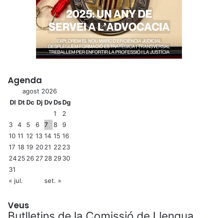
Agenda
agost 2026
Dl
Dt
Dc
Dj
Dv
Ds
Dg
1
2
3
4
5
6
7
8
9
10
11
12
13
14
15
16
17
18
19
20
21
22
23
24
25
26
27
28
29
30
31
« jul.
set. »
Veus
Butlletins de la Comissió de Llengua