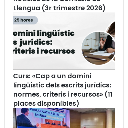
:
a
Llengua (3r trimestre 2026)
"
f
E
u
l
n
s
d
T
a
S
c
J
i
o
ó
e
L
l
a
s
M
Curs: «Cap a un domini
T
a
lingüístic dels escrits jurídics:
S
r
J
a
normes, criteris i recursos» (11
s
t
places disponibles)
?
ó
N
d
o
e
v
T
a
V