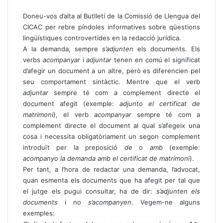
Doneu-vos d’alta al Butlletí de la Comissió de Llengua del
CICAC per rebre píndoles informatives sobre qüestions
lingüístiques controvertides en la redacció jurídica.
A la demanda, sempre
s’adjunten
els documents. Els
verbs
acompanyar
i
adjuntar
tenen en comú el significat
d’afegir un document a un altre, però es diferencien pel
seu comportament sintàctic. Mentre que el verb
adjuntar
sempre té com a complement directe el
document afegit (exemple:
adjunto el certificat de
matrimoni
), el verb
acompanyar
sempre té com a
complement directe el document al qual s’afegeix una
cosa i necessita obligatòriament un segon complement
introduït per la preposició
de
o
amb
(exemple:
acompanyo la demanda amb el certificat de matrimoni
).
Per tant, a l’hora de redactar una demanda, l’advocat,
quan esmenta els documents que ha afegit per tal que
el jutge els pugui consultar, ha de dir:
s’adjunten els
documents
i no
s’acompanyen
. Vegem-ne alguns
exemples: