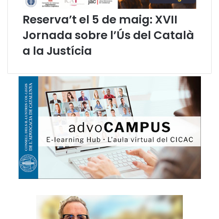
l
c
d
i
Reserva’t el 5 de maig: XVII
e
a
Jornada sobre l’Ús del Català
l
C
e
a
a la Justícia
s
t
s
a
i
l
g
a
l
n
e
a
s
"