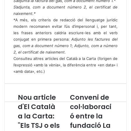
S’adjunta la factura del gas, com a document número 1.*
S’adjunta, com a document número 2, el certificat de
naixement.*
*A més, els criteris de redacció del llenguatge jurídic
modern recomanen evitar l’ús d’impersonal i, per tant,
les frases anteriors caldria escriure-les amb el verb
conjugat en primera persona:
Adjunto les factures del
gas, com a document número 1
;
Adjunto, com a número
2, el certificat de naixement
.
Consulteu altres articles del Català a la Carta
(l’origen de
l’expressió «amb la vènia», la diferència entre «en data» i
«amb data», etc.)
Nou article
Conveni de
N
C
o
o
d'El Català
col·laboraci
u
n
a la Carta:
ó entre la
a
v
r
e
"Els TSJ o els
fundació La
t
n