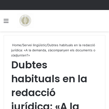
Menu
S
Home
/
Servei lingüístic
/
Dubtes habituals en la redacció
jurídica: «A la demanda,
s’acompanyen
els documents o
s’adjunten
?»
Dubtes
habituals en la
redacció
jurídica: «A la