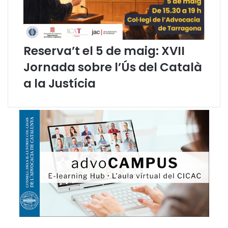
D
o
i
s
a
'
r
a
Reserva’t el 5 de maig: XVII
i
d
d
j
Jornada sobre l’Ús del Català
e
u
a la Justícia
l
n
a
t
L
e
l
n
e
?
n
"
g
u
a
]