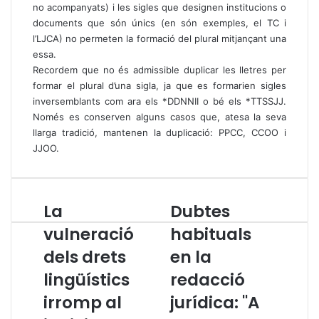
no acompanyats) i les sigles que designen institucions o
documents que són únics (en són exemples, el TC i
l’LJCA) no permeten la formació del plural mitjançant una
essa.
Recordem que no és admissible duplicar les lletres per
formar el plural d’una sigla, ja que es formarien sigles
inversemblants com ara els *DDNNII o bé els *TTSSJJ.
Només es conserven alguns casos que, atesa la seva
llarga tradició, mantenen la duplicació: PPCC, CCOO i
JJOO.
La
Dubtes
L
D
a
u
vulneració
habituals
v
b
dels drets
en la
u
t
l
e
lingüístics
redacció
n
s
e
irromp al
h
jurídica: "A
r
a