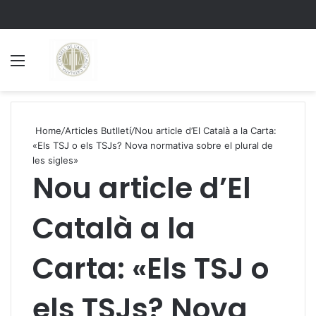
Menu
S
Home
/
Articles Butlletí
/
Nou article d’El Català a la Carta:
«Els TSJ o els TSJs? Nova normativa sobre el plural de
les sigles»
Nou article d’El
Català a la
Carta: «Els TSJ o
els TSJs? Nova