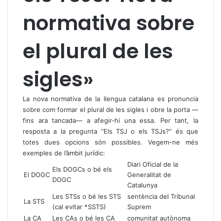
normativa sobre
el plural de les
sigles»
La nova normativa de la llengua catalana es pronuncia
sobre com formar el plural de les sigles i obre la porta —
fins ara tancada— a afegir-hi una essa. Per tant, la
resposta a la pregunta “Els TSJ o els TSJs?” és que
totes dues opcions són possibles. Vegem-ne més
exemples de l’àmbit jurídic:
Diari Oficial de la
Els DOGCs o bé els
El DOGC
Generalitat de
DOGC
Catalunya
Les STSs o bé les STS
sentència del Tribunal
La STS
(cal evitar *SSTS)
Suprem
La CA
Les CAs o bé les CA
comunitat autònoma