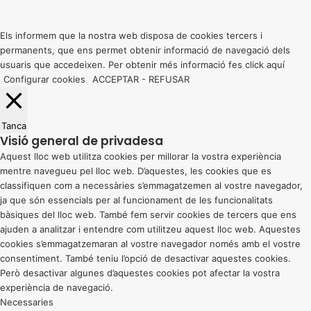
to
top
button
Els informem que la nostra web disposa de cookies tercers i
permanents, que ens permet obtenir informació de navegació dels
usuaris que accedeixen. Per obtenir més informació fes click
aquí
Configurar cookies
ACCEPTAR
-
REFUSAR
Tanca
Visió general de privadesa
Aquest lloc web utilitza cookies per millorar la vostra experiència
mentre navegueu pel lloc web. D’aquestes, les cookies que es
classifiquen com a necessàries s’emmagatzemen al vostre navegador,
ja que són essencials per al funcionament de les funcionalitats
bàsiques del lloc web. També fem servir cookies de tercers que ens
ajuden a analitzar i entendre com utilitzeu aquest lloc web. Aquestes
cookies s’emmagatzemaran al vostre navegador només amb el vostre
consentiment. També teniu l’opció de desactivar aquestes cookies.
Però desactivar algunes d’aquestes cookies pot afectar la vostra
experiència de navegació.
Necessaries