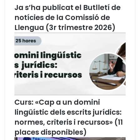
i
r
Ja s’ha publicat el Butlletí de
c
í
s
d
notícies de la Comissió de
i
i
Llengua (3r trimestre 2026)
r
c
r
a
o
:
m
"
p
A
a
l
l
a
j
d
u
e
d
m
i
a
Curs: «Cap a un domini
c
n
i
d
lingüístic dels escrits jurídics:
d
a
e
,
normes, criteris i recursos» (11
l
s
places disponibles)
P
'
r
a