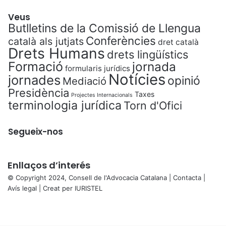
Veus
Butlletins de la Comissió de Llengua
Conferències
català als jutjats
dret català
Drets Humans
drets lingüístics
Formació
jornada
formularis jurídics
Notícies
jornades
opinió
Mediació
Presidència
Taxes
Projectes Internacionals
terminologia jurídica
Torn d'Ofici
Segueix-nos
Enllaços d’interés
© Copyright 2024, Consell de l'Advocacia Catalana |
Contacta
|
Avís legal
| Creat per
IURISTEL
X
Facebook
X
WhatsApp
Telegram
Viber
Back