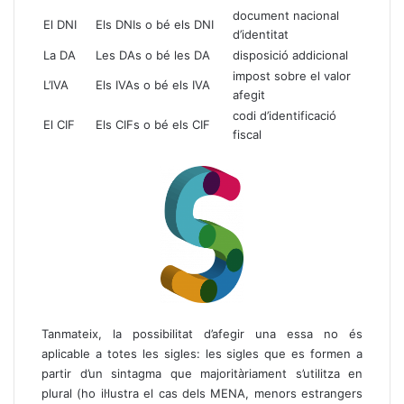
document nacional
El DNI
Els DNIs o bé els DNI
d’identitat
La DA
Les DAs o bé les DA
disposició addicional
impost sobre el valor
L’IVA
Els IVAs o bé els IVA
afegit
codi d’identificació
El CIF
Els CIFs o bé els CIF
fiscal
Tanmateix, la possibilitat d’afegir una essa no és
aplicable a totes les sigles: les sigles que es formen a
partir d’un sintagma que majoritàriament s’utilitza en
plural (ho il·lustra el cas dels MENA, menors estrangers