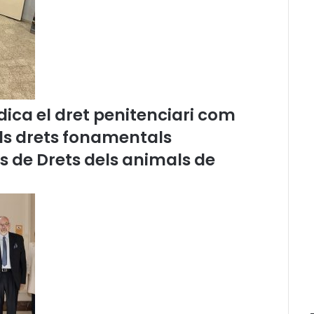
a
l
a
n
a
c
o
ica el dret penitenciari com
l
·
els drets fonamentals
l
és de Drets dels animals de
a
b
o
r
a
a
m
b
l
a
F