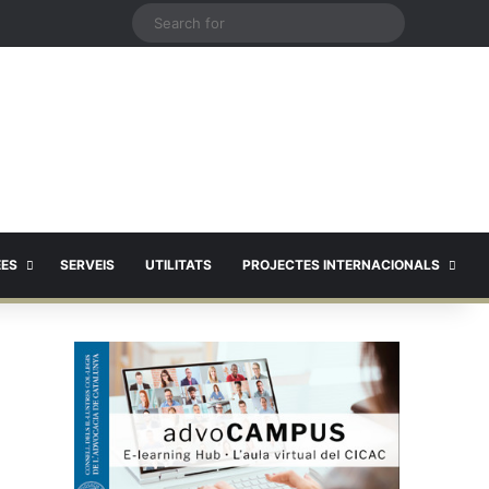
X
Search
for
EES
SERVEIS
UTILITATS
PROJECTES INTERNACIONALS