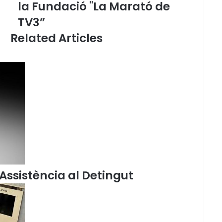
la Fundació "La Marató de
o
n
TV3”
s
Related Articles
e
l
l
d
e
l
’
A
d
v
o
c
a
c
Assistència al Detingut
i
a
C
a
t