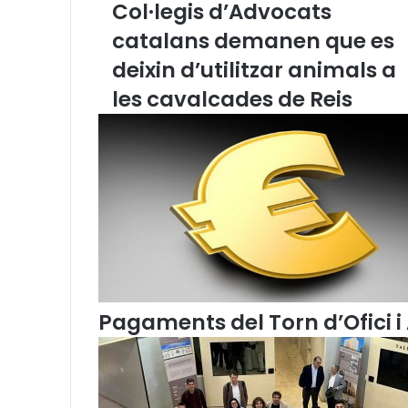
Col·legis d’Advocats
i
p
m
a
s
E
catalans demanen que es
s
m
i
deixin d’utilitzar animals a
a
o
i
les cavalcades de Reis
n
l
s
d
e
P
r
o
t
e
c
c
i
Pagaments del Torn d’Ofici i 
ó
d
e
l
s