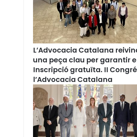
D
r
e
t
s
d
e
L’Advocacia Catalana reivind
l
s
una peça clau per garantir 
A
Inscripció gratuïta. II Congr
n
i
l’Advocacia Catalana
m
a
l
s
d
e
l
s
C