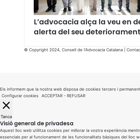
o
l
·
L’advocacia alça la veu en de
l
alerta del seu deteriorament
e
g
i
© Copyright 2024, Consell de l'Advocacia Catalana |
Contac
s
X
d
Facebook
X
WhatsApp
Telegram
Viber
’
Back
A
to
d
top
v
button
Els informem que la nostra web disposa de cookies tercers i permanent
o
Configurar cookies
ACCEPTAR
-
REFUSAR
c
a
t
s
Tanca
c
Visió general de privadesa
a
Aquest lloc web utilitza cookies per millorar la vostra experiència me
t
essencials per al funcionament de les funcionalitats bàsiques del lloc