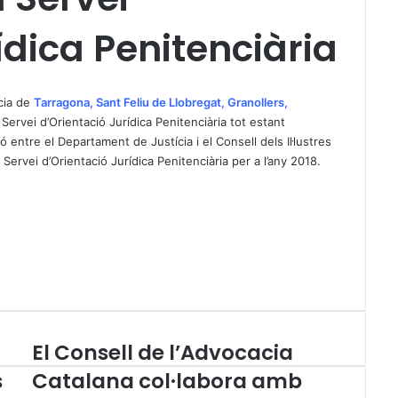
ídica Penitenciària
cia de
Tarragona
,
Sant Feliu de Llobregat
,
Granollers
,
Servei d’Orientació Jurídica Penitenciària tot estant
 entre el Departament de Justícia i el Consell dels Il·lustres
 Servei d’Orientació Jurídica Penitenciària per a l’any 2018.
El Consell de l’Advocacia
E
l
s
Catalana col·labora amb
C