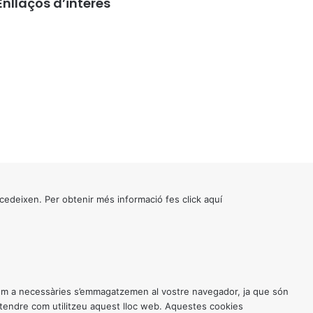
Enllaços d’interés
cedeixen. Per obtenir més informació fes click
aquí
 com a necessàries s’emmagatzemen al vostre navegador, ja que són
entendre com utilitzeu aquest lloc web. Aquestes cookies