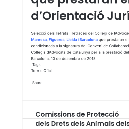
d’Orientació Jur
X
W
T
h
e
Selecció dels lletrats i lletrades del Col·legi de l’Advoca
a
l
Manresa
,
Figueres
,
Lleida
i
Barcelona
que prestaran el 
t
e
condicionada a la signatura del Conveni de Col·laboració
s
g
Col·legis d’Advocats de Catalunya per a la prestació del
A
r
Barcelona, 10 de desembre de 2018
p
a
Tags
p
m
Torn d'Ofici
X
W
T
Share
h
e
X
a
l
W
T
S
P
t
e
h
e
h
r
s
g
a
l
a
i
A
r
t
e
r
n
Comissions de Protecció
C
p
a
s
g
e
t
o
p
m
A
r
v
dels Drets dels Animals del
m
p
a
i