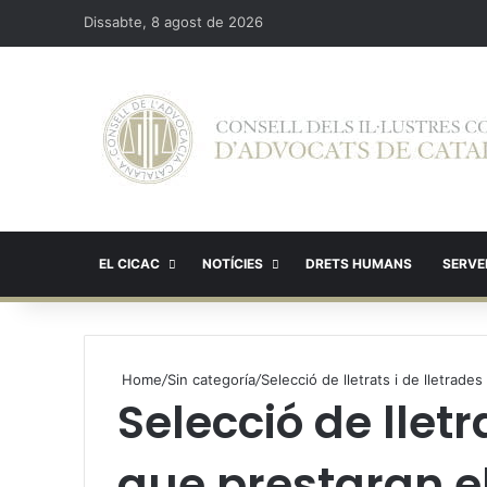
Dissabte, 8 agost de 2026
EL CICAC
NOTÍCIES
DRETS HUMANS
SERVEI
Home
/
Sin categoría
/
Selecció de lletrats i de lletrade
Selecció de lletr
que prestaran el