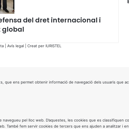
u
n
d
fensa del dret internacional i
a
 global
c
i
ó
ta
|
Avís legal
| Creat per
IURISTEL
"
L
a
M
a
r
s, que ens permet obtenir informació de navegació dels usuaris que ac
a
t
ó
d
e
T
V
ntre navegueu pel lloc web. D’aquestes, les cookies que es classifiquen
3
 web. També fem servir cookies de tercers que ens ajuden a analitzar i 