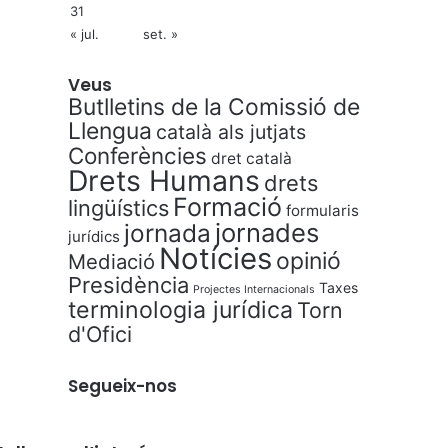
31
« jul.
set. »
Veus
Butlletins de la Comissió de
Llengua
català als jutjats
Conferències
dret català
Drets Humans
drets
Formació
lingüístics
formularis
jornades
jornada
jurídics
Notícies
opinió
Mediació
Presidència
Taxes
Projectes Internacionals
terminologia jurídica
Torn
d'Ofici
Segueix-nos