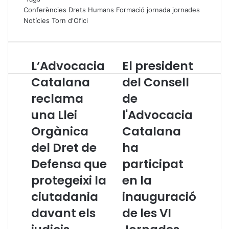
Conferències
Drets Humans
Formació
jornada
jornades
Notícies
Torn d'Ofici
L’Advocacia
El president
L
E
’
l
Catalana
del Consell
A
p
reclama
de
d
r
v
e
una Llei
l'Advocacia
o
s
c
Orgànica
i
Catalana
a
d
del Dret de
ha
c
e
i
n
Defensa que
participat
a
t
protegeixi la
en la
C
d
a
e
ciutadania
inauguració
t
l
davant els
de les VI
a
C
l
o