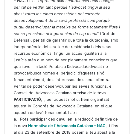
– NAC ) i la “
representació i coordinació dels col·legis
per tal de
vetllar tant perquè l´advocat tingui al seu
abast totes les eines necessàries pel correcte
desenvolupament de la seva professió com perquè
pugui desenvolupar la mateixa de forma totalment lliure i
sense pressions ni ingerències de cap mena
“ (Dret de
Defensa), per tal de garantir que tota la ciutadania, amb
independència del seu lloc de residència i dels seus
recursos econòmics, tingui un accés igualitari a la
justícia atès que hem de ser plenament conscients que
qualsevol limitació i/o atac a l’advocada/advocat no
provoca/busca només el perjudici d’aquests sinó,
fonamentalment, dels interessos dels seus clients.
Per tal de poder desenvolupar les seves funcions, el
Consell de l’Advocacia Catalana precisa de la
teva
PARTICIPACIÓ
, i, per aquest motiu, hem organitzat
aquest IV Congrés de l’Advocacia Catalana, en el que
aquesta esdevé fonamental. I així:
a.- Pots participar des d’avui en la redacció definitiva de
la nova
Normativa de l´Advocacia Catalana – NAC
,
i fins
al dia 23 de setembre de 2018 posem al teu abast a la