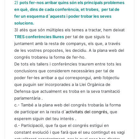
2)
pots fer-nos arribar quins són els principals problemes
en què, dins de cada conferència, et trobes, per tal de
fer un esquema d´aquests i poder trobar les seves
solucions.
3) atès que són múltiples els temes a tractar, hem deixat
T
RES conferències lliures
per tal de que siguis tu
juntament amb la resta de companys, els que, a través
de les vostres propostes, les decidiu. A la plana web del
congrés trobareu la forma de fer-ho.
De tots els tallers i conferències traurem entre tots les
conclusions que considerem necessàries per tal de
poder fer-les arribar a qui correspongui, amb l’objectiu
que puguin ser incorporades a la Llei Orgànica de
Defensa que actualment es troba en la seva tramitació
parlamentària .
c.- També a la plana web del congrés trobaràs la forma
de participar en la resta d´
activitats del congrés,
que
esperem siguin del teu interès .
d.- Participació, que fa que el congrés estigui en
constant evolució i que farà que el seu contingut es vagi