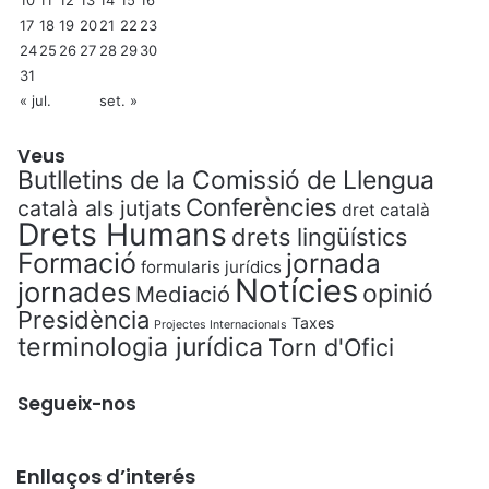
s
17
18
19
20
21
22
23
e
24
25
26
27
28
29
30
j
31
o
« jul.
set. »
G
e
n
Veus
e
Butlletins de la Comissió de Llengua
r
Conferències
català als jutjats
dret català
a
Drets Humans
drets lingüístics
l
Formació
jornada
d
formularis jurídics
Notícies
jornades
opinió
e
Mediació
l
Presidència
Taxes
Projectes Internacionals
a
terminologia jurídica
Torn d'Ofici
A
b
Segueix-nos
o
g
a
c
Enllaços d’interés