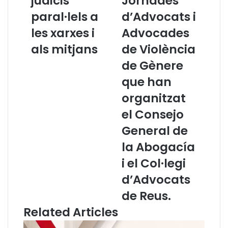
judicis
Jornades
a
n
paral·lels a
d’Advocats i
n
s
a
e
les xarxes i
Advocades
r
l
als mitjans
de Violència
e
l
c
d
de Gènere
l
e
que han
a
l
m
'
organitzat
a
A
el Consejo
u
d
n
v
General de
a
o
la Abogacía
L
c
l
a
i el Col·legi
e
c
d’Advocats
i
i
O
a
de Reus.
r
C
Related Articles
g
a
à
t