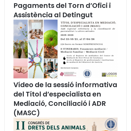
Pagaments del Torn d’Ofici i
e
n
p
a
Assistència al Detingut
r
u
o
g
t
u
e
r
g
a
e
c
i
i
x
ó
i
d
l
e
a
l
Vídeo de la sessió informativa
c
e
i
s
del Títol d’especialista en
u
V
Mediació, Conciliació i ADR
t
I
a
J
(MASC)
d
o
a
r
n
n