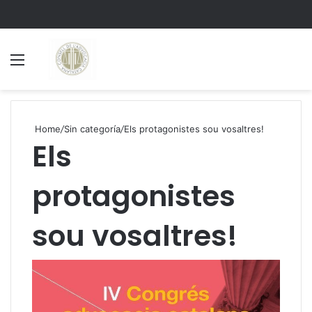
Menu
S
Home
/
Sin categoría
/
Els protagonistes sou vosaltres!
Els
protagonistes
sou vosaltres!