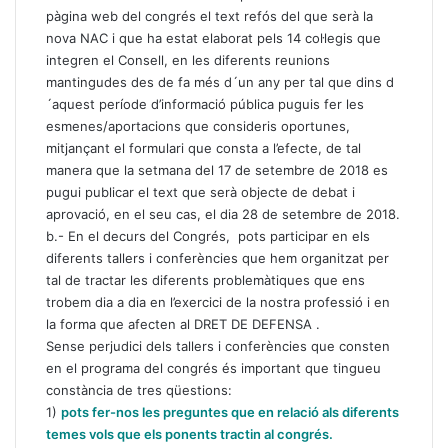
pàgina web del congrés el text refós del que serà la
nova NAC i que ha estat elaborat pels 14 col·legis que
integren el Consell, en les diferents reunions
mantingudes des de fa més d´un any per tal que dins d
´aquest període d’informació pública puguis fer les
esmenes/aportacions que consideris oportunes,
mitjançant el formulari que consta a l’efecte, de tal
manera que la setmana del 17 de setembre de 2018 es
pugui publicar el text que serà objecte de debat i
aprovació, en el seu cas, el dia 28 de setembre de 2018.
b.- En el decurs del Congrés, pots participar en els
diferents tallers i conferències que hem organitzat per
tal de tractar les diferents problemàtiques que ens
trobem dia a dia en l’exercici de la nostra professió i en
la forma que afecten al DRET DE DEFENSA .
Sense perjudici dels tallers i conferències que consten
en el programa del congrés és important que tingueu
constància de tres qüestions:
1)
pots fer-nos les preguntes que en relació als diferents
temes vols que els ponents tractin al congrés.