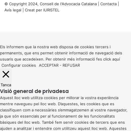
í
© Copyright 2024, Consell de l'Advocacia Catalana |
Contacta
|
a
Avís legal
| Creat per
IURISTEL
i
X
e
Facebook
X
WhatsApp
Telegram
Viber
l
Back
C
to
o
top
l
button
Els informem que la nostra web disposa de cookies tercers i
·
permanents, que ens permet obtenir informació de navegació dels
l
usuaris que accedeixen. Per obtenir més informació fes click
aquí
e
Configurar cookies
ACCEPTAR
-
REFUSAR
g
i
d
Tanca
’
Visió general de privadesa
A
Aquest lloc web utilitza cookies per millorar la vostra experiència
d
mentre navegueu pel lloc web. D’aquestes, les cookies que es
v
classifiquen com a necessàries s’emmagatzemen al vostre navegador,
o
ja que són essencials per al funcionament de les funcionalitats
c
bàsiques del lloc web. També fem servir cookies de tercers que ens
a
ajuden a analitzar i entendre com utilitzeu aquest lloc web. Aquestes
t