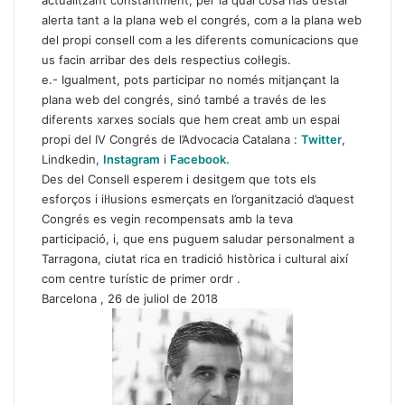
actualitzant constantment, per la qual cosa has d’estar
alerta tant a la plana web el congrés, com a la plana web
del propi consell com a les diferents comunicacions que
us facin arribar des dels respectius col·legis.
e.- Igualment, pots participar no només mitjançant la
plana web del congrés, sinó també a través de les
diferents xarxes socials que hem creat amb un espai
propi del IV Congrés de l’Advocacia Catalana :
Twitter
,
Lindkedin,
Instagram
i
Facebook
.
Des del Consell esperem i desitgem que tots els
esforços i il·lusions esmerçats en l’organització d’aquest
Congrés es vegin recompensats amb la teva
participació, i, que ens puguem saludar personalment a
Tarragona, ciutat rica en tradició històrica i cultural així
com centre turístic de primer ordr .
Barcelona , 26 de juliol de 2018