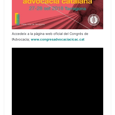
Accedeix a la pàgina web oficial del Congrés de
l’Advocacia;
www.congresadvocaciacicac.cat