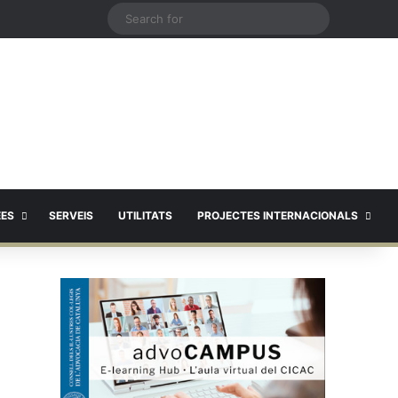
X
Search
for
EES
SERVEIS
UTILITATS
PROJECTES INTERNACIONALS