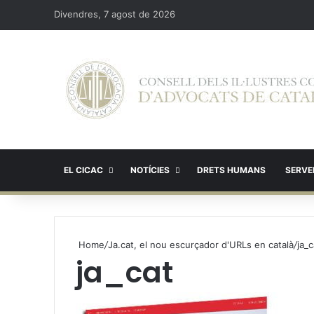
Divendres, 7 agost de 2026
EL CICAC
NOTÍCIES
DRETS HUMANS
SERVEI
Home
/
Ja.cat, el nou escurçador d'URLs en català
/
ja_c
ja_cat