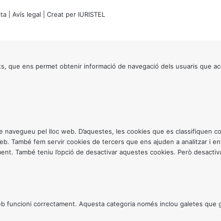
ta
|
Avís legal
| Creat per
IURISTEL
s, que ens permet obtenir informació de navegació dels usuaris que ac
ntre navegueu pel lloc web. D’aquestes, les cookies que es classifiquen
 web. També fem servir cookies de tercers que ens ajuden a analitzar i 
. També teniu l’opció de desactivar aquestes cookies. Però desactivar
 funcioni correctament. Aquesta categoria només inclou galetes que gar