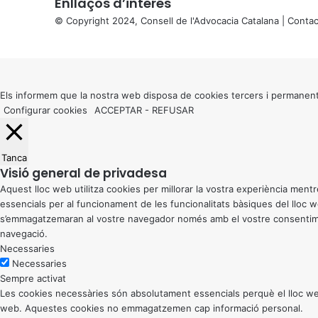
Enllaços d’interés
© Copyright 2024, Consell de l'Advocacia Catalana |
Contac
X
Back
to
top
button
Els informem que la nostra web disposa de cookies tercers i permanent
Configurar cookies
ACCEPTAR
-
REFUSAR
Tanca
Visió general de privadesa
Aquest lloc web utilitza cookies per millorar la vostra experiència me
essencials per al funcionament de les funcionalitats bàsiques del lloc
s’emmagatzemaran al vostre navegador només amb el vostre consentiment
navegació.
Necessaries
Necessaries
Sempre activat
Les cookies necessàries són absolutament essencials perquè el lloc web
web. Aquestes cookies no emmagatzemen cap informació personal.