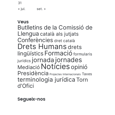
31
« jul.
set. »
Veus
Butlletins de la Comissió de
Llengua
català als jutjats
Conferències
dret català
Drets Humans
drets
Formació
lingüístics
formularis
jornades
jornada
jurídics
Notícies
opinió
Mediació
Presidència
Taxes
Projectes Internacionals
terminologia jurídica
Torn
d'Ofici
Segueix-nos