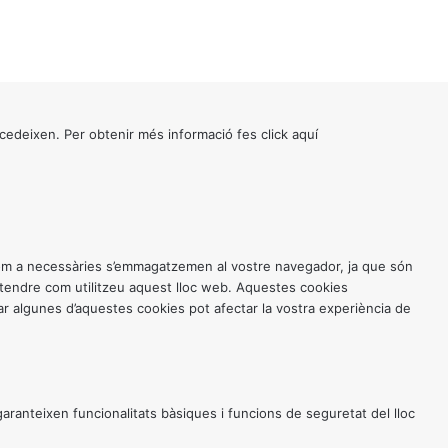
cedeixen. Per obtenir més informació fes click
aquí
 com a necessàries s’emmagatzemen al vostre navegador, ja que són
entendre com utilitzeu aquest lloc web. Aquestes cookies
 algunes d’aquestes cookies pot afectar la vostra experiència de
anteixen funcionalitats bàsiques i funcions de seguretat del lloc