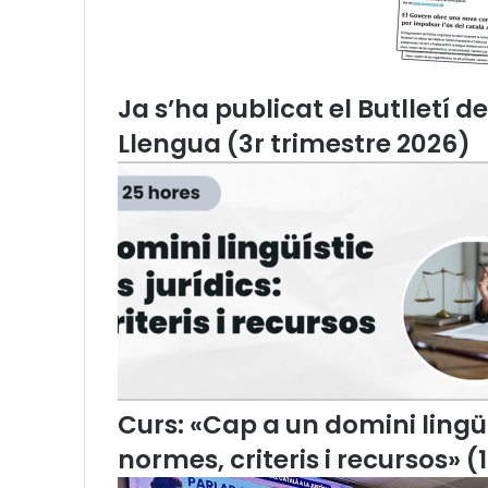
l
e
n
c
i
Ja s’ha publicat el Butlletí d
a
Llengua (3r trimestre 2026)
n
a
d
e
F
i
l
o
l
o
g
i
a
Curs: «Cap a un domini lingüís
,
normes, criteris i recursos» (
a
r