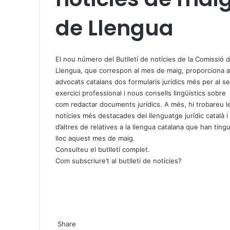
de Llengua
X
W
T
h
e
El nou número del Butlletí de notícies de la Comissió 
a
l
Llengua, que correspon al mes de maig, proporciona a
t
e
advocats catalans dos formularis jurídics més per al s
s
g
exercici professional i nous consells lingüístics sobre
A
r
com redactar documents jurídics. A més, hi trobareu l
p
a
notícies més destacades del llenguatge jurídic català i
p
m
d’altres de relatives a la llengua catalana que han ting
lloc aquest mes de maig.
Consulteu el butlletí complet
.
Com subscriure’t al butlletí de notícies?
X
W
T
Share
h
e