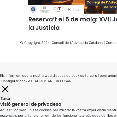
Reserva’t el 5 de maig: XVII 
la Justícia
© Copyright 2024, Consell de l'Advocacia Catalana |
Contac
X
Facebook
X
WhatsApp
Telegram
Viber
Back
to
top
button
Els informem que la nostra web disposa de cookies tercers i permanent
Configurar cookies
ACCEPTAR
-
REFUSAR
Tanca
Visió general de privadesa
Aquest lloc web utilitza cookies per millorar la vostra experiència me
essencials per al funcionament de les funcionalitats bàsiques del lloc