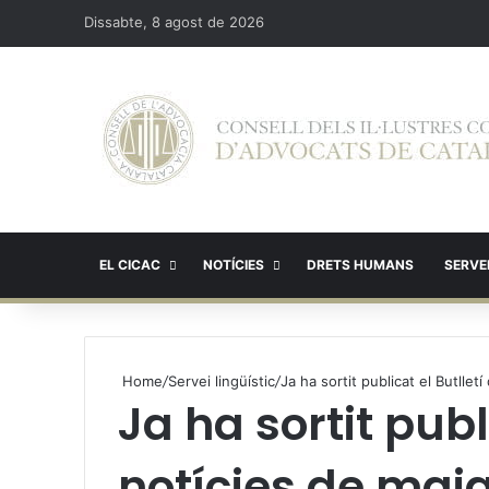
Dissabte, 8 agost de 2026
EL CICAC
NOTÍCIES
DRETS HUMANS
SERVEI
Home
/
Servei lingüístic
/
Ja ha sortit publicat el Butlle
Ja ha sortit publ
notícies de mai