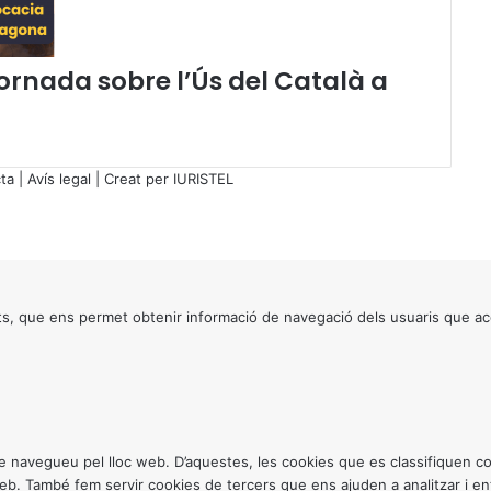
n
g
r
Jornada sobre l’Ús del Català a
é
s
G
e
n
ta
|
Avís legal
| Creat per
IURISTEL
e
r
a
l
d
e
s, que ens permet obtenir informació de navegació dels usuaris que ac
l
a
F
e
d
e
ntre navegueu pel lloc web. D’aquestes, les cookies que es classifiquen
r
 web. També fem servir cookies de tercers que ens ajuden a analitzar i 