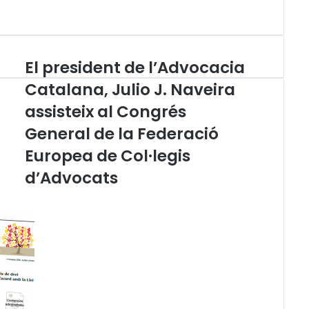
El president de l’Advocacia
E
l
Catalana, Julio J. Naveira
p
assisteix al Congrés
r
e
General de la Federació
s
i
Europea de Col·legis
d
d’Advocats
e
n
t
d
e
l
’
A
d