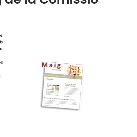
de
ls
eu
es
ut