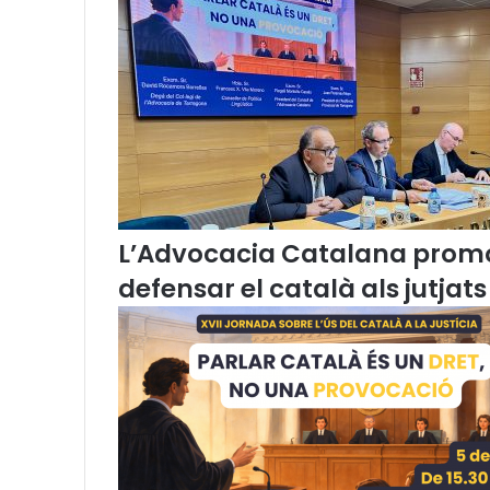
a
e
n
l
í
n
i
a
.
L’Advocacia Catalana promou
defensar el català als jutjats