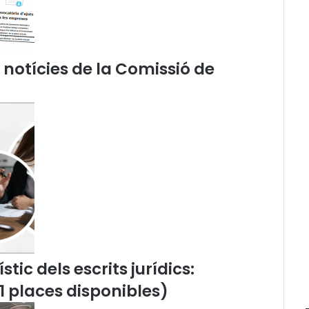
v
o
c
a
c
e notícies de la Comissió de
i
a
C
a
t
a
l
a
n
a
,
J
u
l
tic dels escrits jurídics:
i
11 places disponibles)
o
J