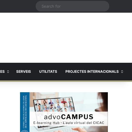
X
Search
for
EES
SERVEIS
UTILITATS
PROJECTES INTERNACIONALS