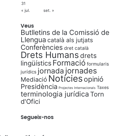
31
« jul.
set. »
Veus
Butlletins de la Comissió de
Llengua
català als jutjats
Conferències
dret català
Drets Humans
drets
Formació
lingüístics
formularis
jornades
jornada
jurídics
Notícies
opinió
Mediació
Presidència
Taxes
Projectes Internacionals
terminologia jurídica
Torn
d'Ofici
Segueix-nos