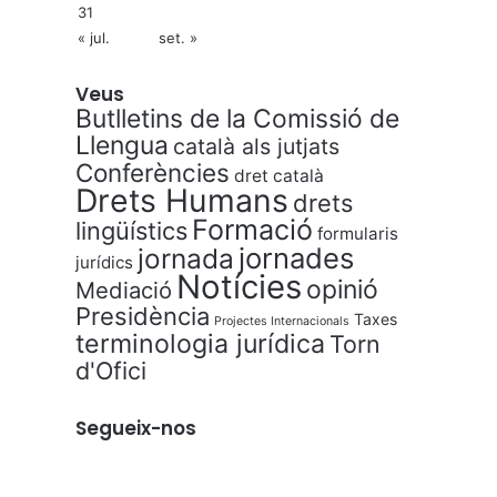
31
« jul.
set. »
Veus
Butlletins de la Comissió de
Llengua
català als jutjats
Conferències
dret català
Drets Humans
drets
Formació
lingüístics
formularis
jornades
jornada
jurídics
Notícies
opinió
Mediació
Presidència
Taxes
Projectes Internacionals
terminologia jurídica
Torn
d'Ofici
Segueix-nos