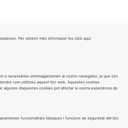
cedeixen. Per obtenir més informació fes click
aquí
 com a necessàries s’emmagatzemen al vostre navegador, ja que són
entendre com utilitzeu aquest lloc web. Aquestes cookies
 algunes d’aquestes cookies pot afectar la vostra experiència de
anteixen funcionalitats bàsiques i funcions de seguretat del lloc