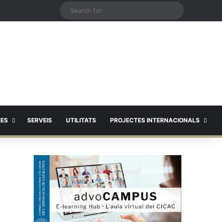
X
Search
for
EES
SERVEIS
UTILITATS
PROJECTES INTERNACIONALS