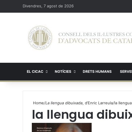
Divendres, 7 agost de 2026
EL CICAC
NOTÍCIES
DRETS HUMANS
SERVEI
Home
/
La llengua dibuixada
, d’Enric Larreula
/
la llengu
la llengua dibu