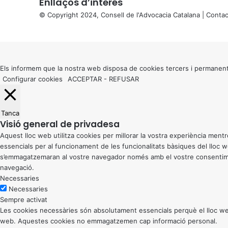
Enllaços d’interés
© Copyright 2024, Consell de l'Advocacia Catalana |
Contac
X
Back
to
top
button
Els informem que la nostra web disposa de cookies tercers i permanent
Configurar cookies
ACCEPTAR
-
REFUSAR
Tanca
Visió general de privadesa
Aquest lloc web utilitza cookies per millorar la vostra experiència me
essencials per al funcionament de les funcionalitats bàsiques del lloc
s’emmagatzemaran al vostre navegador només amb el vostre consentiment
navegació.
Necessaries
Necessaries
Sempre activat
Les cookies necessàries són absolutament essencials perquè el lloc web
web. Aquestes cookies no emmagatzemen cap informació personal.