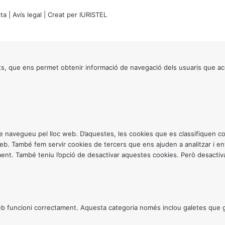
ta
|
Avís legal
| Creat per
IURISTEL
s, que ens permet obtenir informació de navegació dels usuaris que ac
ntre navegueu pel lloc web. D’aquestes, les cookies que es classifiquen
 web. També fem servir cookies de tercers que ens ajuden a analitzar i 
. També teniu l’opció de desactivar aquestes cookies. Però desactivar
 funcioni correctament. Aquesta categoria només inclou galetes que gar