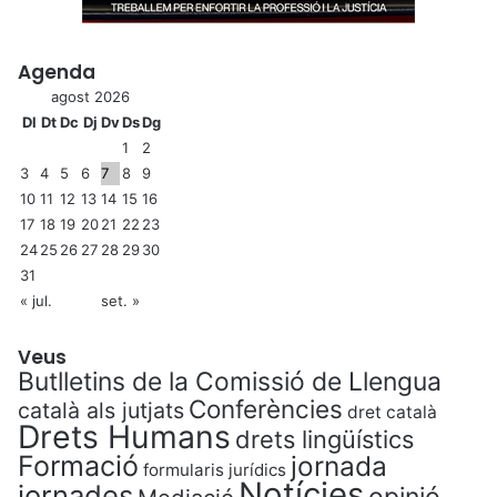
Agenda
agost 2026
Dl
Dt
Dc
Dj
Dv
Ds
Dg
1
2
3
4
5
6
7
8
9
10
11
12
13
14
15
16
17
18
19
20
21
22
23
24
25
26
27
28
29
30
31
« jul.
set. »
Veus
Butlletins de la Comissió de Llengua
Conferències
català als jutjats
dret català
Drets Humans
drets lingüístics
Formació
jornada
formularis jurídics
Notícies
jornades