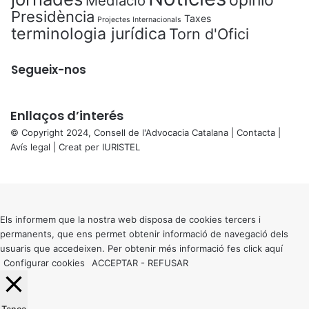
opinió
Mediació
Presidència
Taxes
Projectes Internacionals
terminologia jurídica
Torn d'Ofici
Segueix-nos
Enllaços d’interés
© Copyright 2024, Consell de l'Advocacia Catalana |
Contacta
|
Avís legal
| Creat per
IURISTEL
X
Back
to
top
button
Els informem que la nostra web disposa de cookies tercers i
permanents, que ens permet obtenir informació de navegació dels
usuaris que accedeixen. Per obtenir més informació fes click
aquí
Configurar cookies
ACCEPTAR
-
REFUSAR