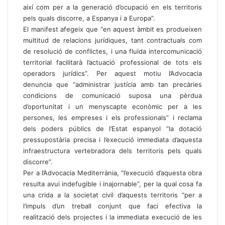
així com per a la generació d’ocupació en els territoris
pels quals discorre, a Espanya i a Europa”.
El manifest afegeix que “en aquest àmbit es produeixen
multitud de relacions jurídiques, tant contractuals com
de resolució de conflictes, i una fluïda intercomunicació
territorial facilitarà l’actuació professional de tots els
operadors jurídics”. Per aquest motiu l’Advocacia
denuncia que “administrar justícia amb tan precàries
condicions de comunicació suposa una pèrdua
d’oportunitat i un menyscapte econòmic per a les
persones, les empreses i els professionals” i reclama
dels poders públics de l’Estat espanyol “la dotació
pressupostària precisa i l’execució immediata d’aquesta
infraestructura vertebradora dels territoris pels quals
discorre”.
Per a l’Advocacia Mediterrània, “l’execució d’aquesta obra
resulta avui indefugible i inajornable”, per la qual cosa fa
una crida a la societat civil d’aquests territoris “per a
l’impuls d’un treball conjunt que faci efectiva la
realització dels projectes i la immediata execució de les