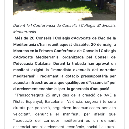
Durant la I Conferència de Consells i Col·legis d’Advocats
Mediterranis
Més de 20 Consells i Col·legis d’Advocats de l’Arc de la
Mediterrània s’han reunit aquest dissabte, 20 de maig, a
Manresa en la Primera Conferència de Consells i Col·legis
d’Advocats Mediterranis, organitzada pel Consell de
l’Advocacia Catalana. Durant la trobada han aprovat un
manifest exigint la “immediata execució del corredor
mediterrani” i reclamant la dotació pressupostària per
aquesta infraestructura, que qualifiquen d’”essencial” per
al creixement econòmic i per la generació d’ocupació.
“Transcorreguts 25 anys des de la creació de l’AVE a
l’Estat Espanyol, Barcelona i València, segona i tercera
ciutats per població, segueixen incomunicades per alta
velocitat”, denuncia el manifest, per afegir que
“l’execució del corredor mediterrani és un element
essencial per al creixement econòmic, social i cultural,