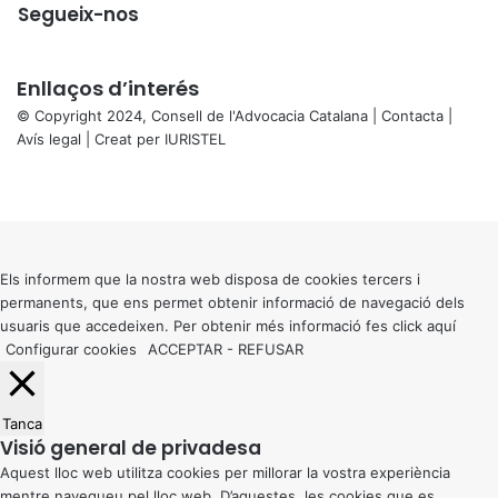
Segueix-nos
Enllaços d’interés
© Copyright 2024, Consell de l'Advocacia Catalana |
Contacta
|
Avís legal
| Creat per
IURISTEL
X
Facebook
X
WhatsApp
Telegram
Viber
Back
to
top
button
Els informem que la nostra web disposa de cookies tercers i
permanents, que ens permet obtenir informació de navegació dels
usuaris que accedeixen. Per obtenir més informació fes click
aquí
Configurar cookies
ACCEPTAR
-
REFUSAR
Tanca
Visió general de privadesa
Aquest lloc web utilitza cookies per millorar la vostra experiència
mentre navegueu pel lloc web. D’aquestes, les cookies que es