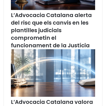
s
i
u
t
b
a
L’Advocacia Catalana alerta
s
l
del risc que els canvis en les
a
P
n
l
plantilles judicials
e
a
comprometin el
m
d
o
e
funcionament de la Justícia
e
f
s
o
m
m
e
e
n
n
e
t
m
d
?
e
l
c
a
L’Advocacia Catalana valora
t
a