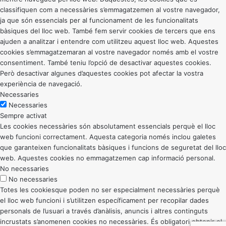
classifiquen com a necessàries s’emmagatzemen al vostre navegador,
ja que són essencials per al funcionament de les funcionalitats
bàsiques del lloc web. També fem servir cookies de tercers que ens
ajuden a analitzar i entendre com utilitzeu aquest lloc web. Aquestes
cookies s’emmagatzemaran al vostre navegador només amb el vostre
consentiment. També teniu l’opció de desactivar aquestes cookies.
Però desactivar algunes d’aquestes cookies pot afectar la vostra
experiència de navegació.
Necessaries
Necessaries
Sempre activat
Les cookies necessàries són absolutament essencials perquè el lloc
web funcioni correctament. Aquesta categoria només inclou galetes
que garanteixen funcionalitats bàsiques i funcions de seguretat del lloc
web. Aquestes cookies no emmagatzemen cap informació personal.
No necessaries
No necessaries
Totes les cookiesque poden no ser especialment necessàries perquè
el lloc web funcioni i s’utilitzen específicament per recopilar dades
personals de l’usuari a través d’anàlisis, anuncis i altres continguts
incrustats s’anomenen cookies no necessàries. És obligatori obtenir el