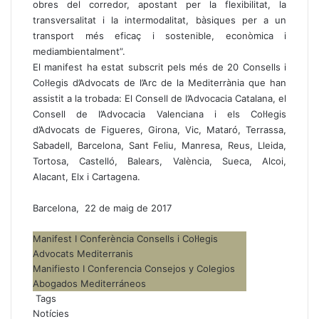
obres del corredor, apostant per la flexibilitat, la
transversalitat i la intermodalitat, bàsiques per a un
transport més eficaç i sostenible, econòmica i
mediambientalment”.
El manifest ha estat subscrit pels més de 20 Consells i
Col·legis d’Advocats de l’Arc de la Mediterrània que han
assistit a la trobada: El Consell de l’Advocacia Catalana, el
Consell de l’Advocacia Valenciana i els Col·legis
d’Advocats de Figueres, Girona, Vic, Mataró, Terrassa,
Sabadell, Barcelona, Sant Feliu, Manresa, Reus, Lleida,
Tortosa, Castelló, Balears, València, Sueca, Alcoi,
Alacant, Elx i Cartagena.
Barcelona, 22 de maig de 2017
Manifest I Conferència Consells i Col·legis
Advocats Mediterranis
Manifiesto I Conferencia Consejos y Colegios
Abogados Mediterráneos
Tags
Notícies