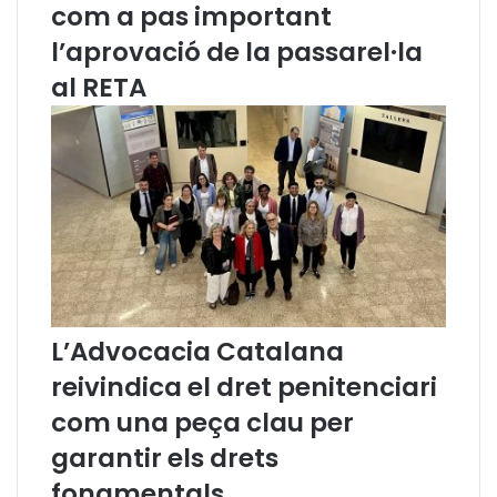
com a pas important
l
l’aprovació de la passarel·la
à
a
al RETA
l
a
j
u
s
t
í
c
i
a
?
L’Advocacia Catalana
reivindica el dret penitenciari
com una peça clau per
garantir els drets
fonamentals