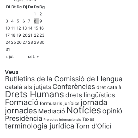
Dl
Dt
Dc
Dj
Dv
Ds
Dg
1
2
3
4
5
6
7
8
9
10
11
12
13
14
15
16
17
18
19
20
21
22
23
24
25
26
27
28
29
30
31
« jul.
set. »
Veus
Butlletins de la Comissió de Llengua
Conferències
català als jutjats
dret català
Drets Humans
drets lingüístics
Formació
jornada
formularis jurídics
Notícies
jornades
opinió
Mediació
Presidència
Taxes
Projectes Internacionals
terminologia jurídica
Torn d'Ofici