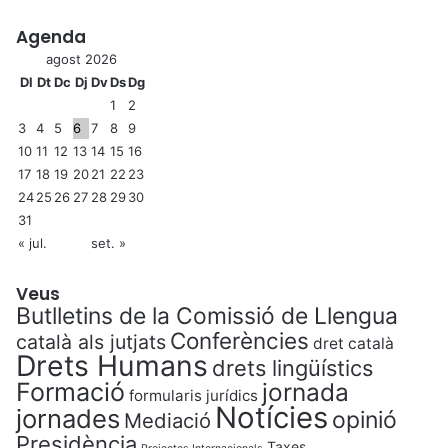
Agenda
agost 2026
Dl
Dt
Dc
Dj
Dv
Ds
Dg
1
2
3
4
5
6
7
8
9
10
11
12
13
14
15
16
17
18
19
20
21
22
23
24
25
26
27
28
29
30
31
« jul.
set. »
Veus
Butlletins de la Comissió de Llengua
Conferències
català als jutjats
dret català
Drets Humans
drets lingüístics
Formació
jornada
formularis jurídics
Notícies
jornades
opinió
Mediació
Presidència
Taxes