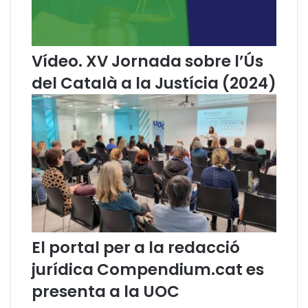
à
n
i
a
Vídeo. XV Jornada sobre l’Ús
2
del Català a la Justícia (2024)
0
1
7
El portal per a la redacció
jurídica Compendium.cat es
presenta a la UOC