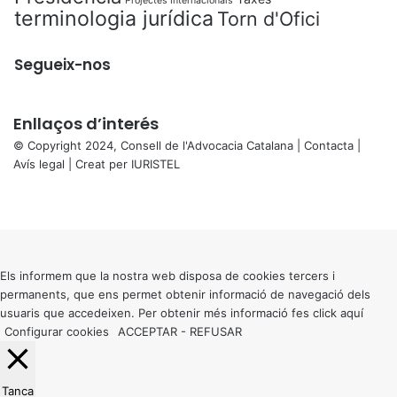
Projectes Internacionals
terminologia jurídica
Torn d'Ofici
Segueix-nos
Enllaços d’interés
© Copyright 2024, Consell de l'Advocacia Catalana |
Contacta
|
Avís legal
| Creat per
IURISTEL
X
Facebook
X
WhatsApp
Telegram
Viber
Back
to
top
button
Els informem que la nostra web disposa de cookies tercers i
permanents, que ens permet obtenir informació de navegació dels
usuaris que accedeixen. Per obtenir més informació fes click
aquí
Configurar cookies
ACCEPTAR
-
REFUSAR
Tanca