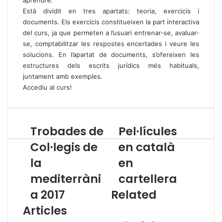
Està dividit en tres apartats: teoria, exercicis i
documents. Els exercicis constitueixen la part interactiva
del curs, ja que permeten a l’usuari entrenar-se, avaluar-
se, comptabilitzar les respostes encertades i veure les
solucions. En l’apartat de documents, s’ofereixen les
estructures dels escrits jurídics més habituals,
juntament amb exemples.
Accediu al curs!
Trobades de
Pel·lícules
T
P
r
e
Col·legis de
en català
o
l
la
en
b
·
a
l
mediterràni
cartellera
d
í
e
a 2017
Related
c
s
u
Articles
d
l
e
e