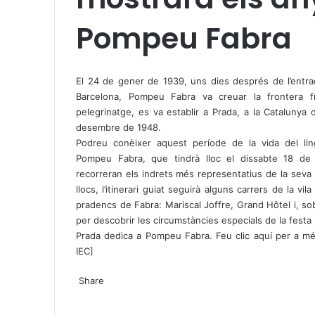
Pompeu Fabra
X
W
T
h
e
El 24 de gener de 1939, uns dies després de l’entra
a
l
Barcelona, Pompeu Fabra va creuar la frontera fr
t
e
pelegrinatge, es va establir a Prada, a la Catalunya
s
g
desembre de 1948.
A
r
Podreu conèixer aquest període de la vida del lin
p
a
Pompeu Fabra, que tindrà lloc el dissabte 18 de
p
m
recorreran els indrets més representatius de la seva vid
llocs, l’itinerari guiat seguirà alguns carrers de la vil
pradencs de Fabra: Mariscal Joffre, Grand Hôtel i, sob
per descobrir les circumstàncies especials de la festa 
Prada dedica a Pompeu Fabra.
Feu clic aquí per a mé
IEC]
X
W
T
Share
h
e
X
a
l
W
T
S
P
t
e
h
e
h
r