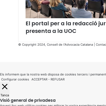
d
v
o
c
El portal per a la redacció 
a
presenta a la UOC
t
s
c
© Copyright 2024, Consell de l'Advocacia Catalana |
Contac
a
X
t
Facebook
X
WhatsApp
Telegram
Viber
a
Back
l
to
a
top
n
button
Els informem que la nostra web disposa de cookies tercers i permanent
s
Configurar cookies
ACCEPTAR
-
REFUSAR
p
e
r
d
Tanca
e
Visió general de privadesa
f
Aquest lloc web utilitza cookies per millorar la vostra experiència me