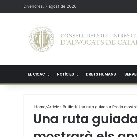
Divendres, 7 agost de 2026
EL CICAC
NOTÍCIES
DRETS HUMANS
SERVEI
Home
/
Articles Butlletí
/
Una ruta guiada a Prada mostra
Una ruta guiada
mostrarà els any