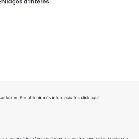
Enllaços d’interés
cedeixen. Per obtenir més informació fes click
aquí
 com a necessàries s’emmagatzemen al vostre navegador, ja que són