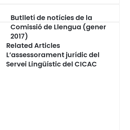
Butlletí de notícies de la
B
u
Comissió de Llengua (gener
t
2017)
l
l
Related Articles
e
L’assessorament jurídic del
t
í
Servei Lingüístic del CICAC
d
e
n
o
t
í
c
i
e
s
d