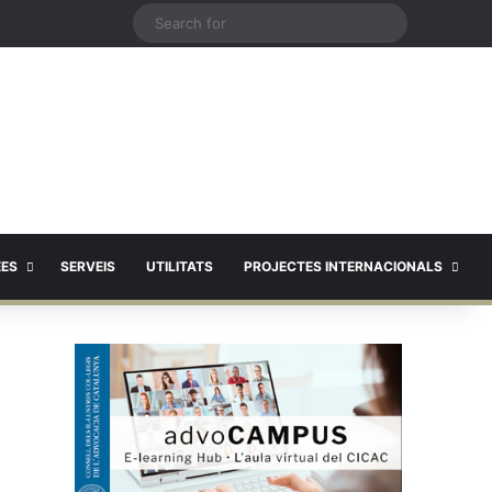
X
Search
for
EES
SERVEIS
UTILITATS
PROJECTES INTERNACIONALS