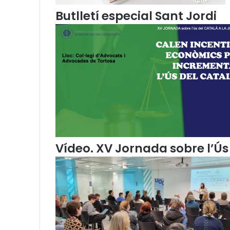
o
Butlletí especial Sant Jordi
r
m
a
c
i
ó
a
l
s
C
o
l
·
Vídeo. XV Jornada sobre l’Ús 
l
e
g
i
s
d
’
A