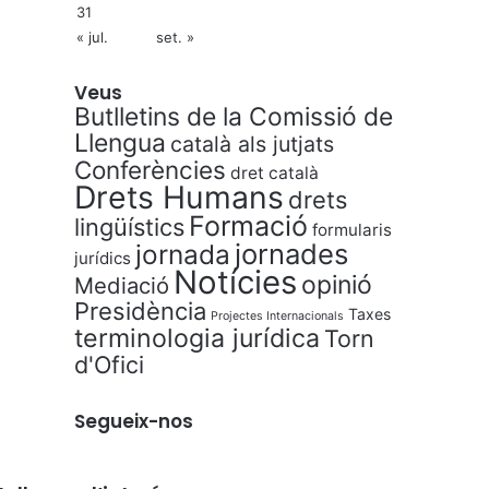
31
« jul.
set. »
Veus
Butlletins de la Comissió de
Llengua
català als jutjats
Conferències
dret català
Drets Humans
drets
Formació
lingüístics
formularis
jornades
jornada
jurídics
Notícies
opinió
Mediació
Presidència
Taxes
Projectes Internacionals
terminologia jurídica
Torn
d'Ofici
Segueix-nos