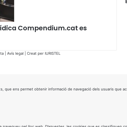
e
n
e
r
jurídica Compendium.cat es
2
0
1
7
ta
|
Avís legal
| Creat per
IURISTEL
)
s, que ens permet obtenir informació de navegació dels usuaris que ac
ntre navegueu pel lloc web. D’aquestes, les cookies que es classifiquen