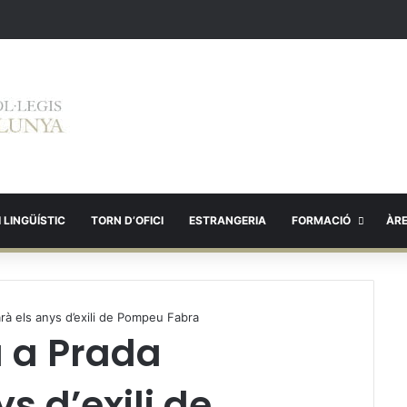
 LINGÜÍSTIC
TORN D’OFICI
ESTRANGERIA
FORMACIÓ
ÀR
rà els anys d’exili de Pompeu Fabra
 a Prada
s d’exili de