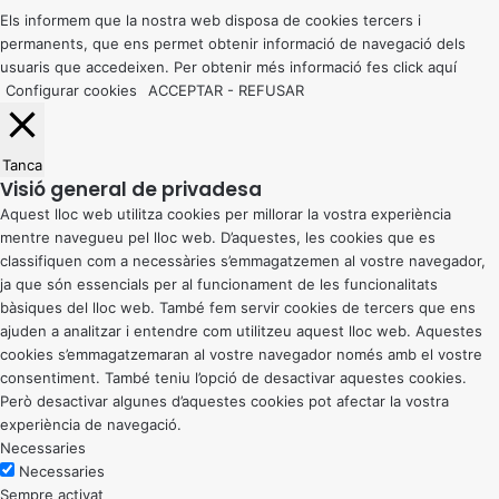
button
Els informem que la nostra web disposa de cookies tercers i
permanents, que ens permet obtenir informació de navegació dels
usuaris que accedeixen. Per obtenir més informació fes click
aquí
Configurar cookies
ACCEPTAR
-
REFUSAR
Tanca
Visió general de privadesa
Aquest lloc web utilitza cookies per millorar la vostra experiència
mentre navegueu pel lloc web. D’aquestes, les cookies que es
classifiquen com a necessàries s’emmagatzemen al vostre navegador,
ja que són essencials per al funcionament de les funcionalitats
bàsiques del lloc web. També fem servir cookies de tercers que ens
ajuden a analitzar i entendre com utilitzeu aquest lloc web. Aquestes
cookies s’emmagatzemaran al vostre navegador només amb el vostre
consentiment. També teniu l’opció de desactivar aquestes cookies.
Però desactivar algunes d’aquestes cookies pot afectar la vostra
experiència de navegació.
Necessaries
Necessaries
Sempre activat