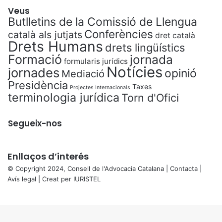
Veus
Butlletins de la Comissió de Llengua
Conferències
català als jutjats
dret català
Drets Humans
drets lingüístics
Formació
jornada
formularis jurídics
Notícies
jornades
opinió
Mediació
Presidència
Taxes
Projectes Internacionals
terminologia jurídica
Torn d'Ofici
Segueix-nos
Enllaços d’interés
© Copyright 2024, Consell de l'Advocacia Catalana |
Contacta
|
Avís legal
| Creat per
IURISTEL
X
Back
to
top