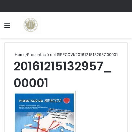
Menu
S
Home
/
Presentació del SIRECOVI
/
20161215132957_00001
20161215132957_
00001