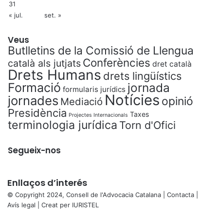
31
« jul.
set. »
Veus
Butlletins de la Comissió de Llengua
Conferències
català als jutjats
dret català
Drets Humans
drets lingüístics
Formació
jornada
formularis jurídics
Notícies
jornades
opinió
Mediació
Presidència
Taxes
Projectes Internacionals
terminologia jurídica
Torn d'Ofici
Segueix-nos
Enllaços d’interés
© Copyright 2024, Consell de l'Advocacia Catalana |
Contacta
|
Avís legal
| Creat per
IURISTEL
X