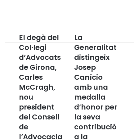
El degà del
La
E
L
l
a
Col·legi
Generalitat
d
G
d’Advocats
distingeix
e
e
g
n
de Girona,
Josep
à
e
d
Carles
r
Canício
e
a
McCragh,
amb una
l
l
C
i
nou
medalla
o
t
president
d’honor per
l
a
·
t
del Consell
la seva
l
d
de
contribució
e
i
g
s
l’Advocacia
a la