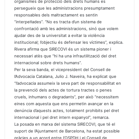
organismes de protecció dels drets humans es
persegueix que les administracions presumptament
responsables dels maltractament es sentin
“interpel·lades”. “No es tracta d’un sistema de
confrontació amb les administracions, sinó que volem
ajudar des de la universitat a evitar la violència
institucional; l’objectiu és defensar les víctimes”, explica.
Rivera afirma que SIRECOVI és un sistema pioner i
necessari atès que “hi ha una infrautilització del dret
internacional sobre drets humans”.
Per la seva banda, el vicepresident del Consell de
l’Advocacia Catalana, Julio J. Naveira, ha explicat que
“l’advocacia assumeix la seva part de responsabilitat en
la prevenció dels actes de tortura tractes o penes
cruels, inhumans o degradants”, per això “necessitem
eines com aquesta que ens permetin avançar en la
denúncia d’aquests actes, totalment prohibits pel dret
internacional i pel dret intern espanyol”, remarca.
La posada en marxa del sistema SIRECOVI, que té el
suport de l’Ajuntament de Barcelona, ha estat possible
gràcies a un acord entre l’OSPDH i el Consell de