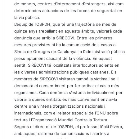
de menors, centres d’internament d’estrangers, així com
determinades actuacions de les forces de seguretat en
la via pública.
L’equip de l’OSPDH, que té una trajectòria de més de
quinze anys treballant en aquests àmbits, valorarà cada
denúncia que arribi a SIRECOVI. Entre les primeres
mesures previstes hi ha la comunicació dels casos al
Síndic de Greuges de Catalunya i a l’administració pública
presumptament causant de la violència. En aquest
sentit, SIRECOVI té localitzats interlocutors adients en
les diverses administracions públiques catalanes. Els
membres de SIRECOVI visitaran també la víctima i se li
demanarà el consentiment per fer arribar el cas a més
organismes. Cada denúncia s’estudia individualment per
valorar a quines entitats és més convenient enviar-la
d’entre una vintena d’organitzacions nacionals i
internacionals, com el relator especial de l’ONU sobre
tortura i l’Organització Mundial Contra la Tortura.
Segons el director de l’OSPDH, el professor Iñaki Rivera,
amb aquest sistema de comunicacions i alertes a