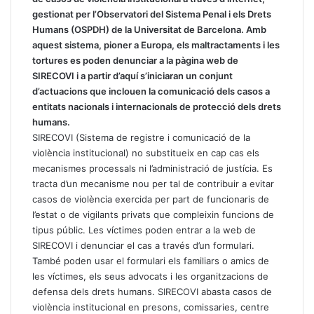
gestionat per l’Observatori del Sistema Penal i els Drets
Humans (OSPDH) de la Universitat de Barcelona. Amb
aquest sistema, pioner a Europa, els maltractaments i les
tortures es poden denunciar a la pàgina web de
SIRECOVI i a partir d’aquí s’iniciaran un conjunt
d’actuacions que inclouen la comunicació dels casos a
entitats nacionals i internacionals de protecció dels drets
humans.
SIRECOVI (Sistema de registre i comunicació de la
violència institucional) no substitueix en cap cas els
mecanismes processals ni l’administració de justícia. Es
tracta d’un mecanisme nou per tal de contribuir a evitar
casos de violència exercida per part de funcionaris de
l’estat o de vigilants privats que compleixin funcions de
tipus públic. Les víctimes poden entrar a la web de
SIRECOVI i denunciar el cas a través d’un formulari.
També poden usar el formulari els familiars o amics de
les víctimes, els seus advocats i les organitzacions de
defensa dels drets humans. SIRECOVI abasta casos de
violència institucional en presons, comissaries, centre