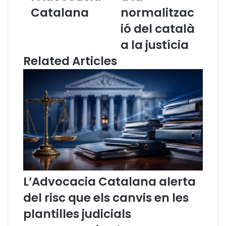
i
t
Catalana
normalitzac
d
i
’
n
ió del català
A
g
a la justícia
d
e
v
i
Related Articles
o
x
c
J
a
o
t
s
s
e
d
p
e
C
G
a
i
n
r
í
o
c
L’Advocacia Catalana alerta
n
i
a
o
del risc que els canvis en les
,
a
plantilles judicials
C
m
a
b