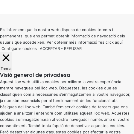
Facebook
X
WhatsApp
Telegram
Viber
Back
to
top
button
Els informem que la nostra web disposa de cookies tercers i
permanents, que ens permet obtenir informació de navegació dels
usuaris que accedeixen. Per obtenir més informació fes click
aquí
Configurar cookies
ACCEPTAR
-
REFUSAR
Tanca
Visió general de privadesa
Aquest lloc web utilitza cookies per millorar la vostra experiència
mentre navegueu pel lloc web. D’aquestes, les cookies que es
classifiquen com a necessàries s’emmagatzemen al vostre navegador,
ja que són essencials per al funcionament de les funcionalitats
bàsiques del lloc web. També fem servir cookies de tercers que ens
ajuden a analitzar i entendre com utilitzeu aquest lloc web. Aquestes
cookies s’emmagatzemaran al vostre navegador només amb el vostre
consentiment. També teniu l’opció de desactivar aquestes cookies.
Però desactivar algunes d’aquestes cookies pot afectar la vostra