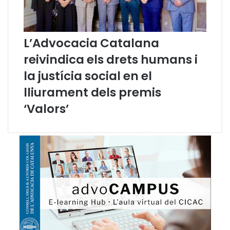
c
r
a
m
c
a
i
l
L’Advocacia Catalana
a
i
C
t
reivindica els drets humans i
a
z
la justícia social en el
t
a
a
c
lliurament dels premis
l
i
‘Valors’
a
ó
n
d
a
e
l
c
a
t
a
l
à
a
l