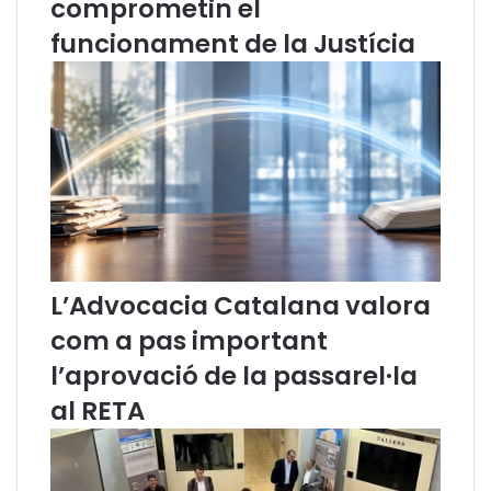
comprometin el
r
u
funcionament de la Justícia
l
n
e
a
s
m
M
e
c
d
C
a
r
l
a
l
g
a
h
d
,
’
n
h
L’Advocacia Catalana valora
o
o
com a pas important
u
n
p
o
l’aprovació de la passarel·la
r
r
al RETA
e
p
s
e
i
r
d
l