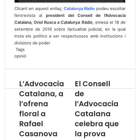
Clicant en aquest enllaç;
Catalunya Ràdio
podeu escoltar
l’entrevista al
president del Consell de l’Advocacia
Catalana, Oriol Rusca a
Catalunya Ràdio
, emesa el 18 de
setembre de 2016 sobre l’actualitat judicial, en la qual
insta els polítics a ser respectuosos amb institucions i
divisions de poder
Tags
opinió
L’Advocacia
El Consell
L
E
’
l
Catalana, a
de
A
C
l’ofrena
l’Advocacia
d
o
v
n
floral a
Catalana
o
s
c
Rafael
e
celebra que
a
l
Casanova
la prova
c
l