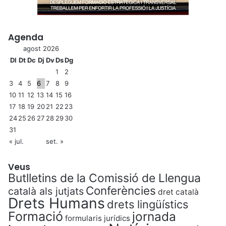
f
e
r
f
Agenda
i
agost 2026
n
Dl
Dt
Dc
Dj
Dv
Ds
Dg
a
1
2
l
3
4
5
6
7
8
9
m
10
11
12
13
14
15
16
e
17
18
19
20
21
22
23
n
t
24
25
26
27
28
29
30
e
31
n
« jul.
set. »
c
a
Veus
t
Butlletins de la Comissió de Llengua
a
Conferències
català als jutjats
dret català
l
Drets Humans
drets lingüístics
à
Formació
jornada
formularis jurídics