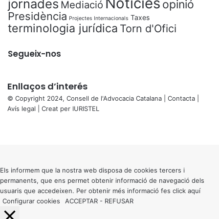
Notícies
jornades
opinió
Mediació
Presidència
Taxes
Projectes Internacionals
terminologia jurídica
Torn d'Ofici
Segueix-nos
Enllaços d’interés
© Copyright 2024, Consell de l'Advocacia Catalana |
Contacta
|
Avís legal
| Creat per
IURISTEL
X
Facebook
X
WhatsApp
Telegram
Viber
Back
to
top
button
Els informem que la nostra web disposa de cookies tercers i
permanents, que ens permet obtenir informació de navegació dels
usuaris que accedeixen. Per obtenir més informació fes click
aquí
Configurar cookies
ACCEPTAR
-
REFUSAR