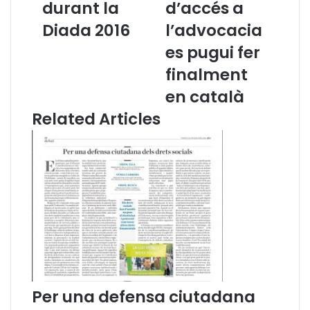
i
d
durant la
d’accés a
a
e
Diada 2016
l’advocacia
C
l
a
’
es pugui fer
t
A
finalment
a
d
l
v
en català
a
o
Related Articles
n
c
a
a
,
c
a
i
l
a
’
C
o
a
f
t
r
a
e
l
n
a
a
n
Per una defensa ciutadana
f
a
l
c