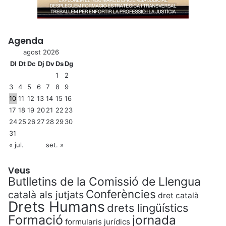
Agenda
agost 2026
Dl
Dt
Dc
Dj
Dv
Ds
Dg
1
2
3
4
5
6
7
8
9
10
11
12
13
14
15
16
17
18
19
20
21
22
23
24
25
26
27
28
29
30
31
« jul.
set. »
Veus
Butlletins de la Comissió de Llengua
Conferències
català als jutjats
dret català
Drets Humans
drets lingüístics
Formació
jornada
formularis jurídics