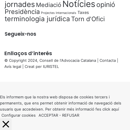
Notícies
jornades
opinió
Mediació
Presidència
Taxes
Projectes Internacionals
terminologia jurídica
Torn d'Ofici
Segueix-nos
Enllaços d’interés
© Copyright 2024, Consell de l'Advocacia Catalana |
Contacta
|
Avís legal
| Creat per
IURISTEL
X
Back
to
top
button
Els informem que la nostra web disposa de cookies tercers i
permanents, que ens permet obtenir informació de navegació dels
usuaris que accedeixen. Per obtenir més informació fes click
aquí
Configurar cookies
ACCEPTAR
-
REFUSAR