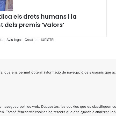
a
2
0
ica els drets humans i la
1
nt dels premis ‘Valors’
6
ta
|
Avís legal
| Creat per
IURISTEL
s, que ens permet obtenir informació de navegació dels usuaris que ac
ntre navegueu pel lloc web. D’aquestes, les cookies que es classifiquen
 web. També fem servir cookies de tercers que ens ajuden a analitzar i 