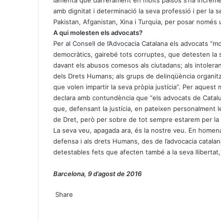
lamenta que darrerament en molts països s’ha incremen
amb dignitat i determinació la seva professió i per la
Pakistan, Afganistan, Xina i Turquia, per posar només
A qui molesten els advocats?
Per al Consell de l’Advocacia Catalana els advocats “m
democràtics, gairebé tots corruptes, que detesten la 
davant els abusos comesos als ciutadans; als intolerants
dels Drets Humans; als grups de delinqüència organit
que volen impartir la seva pròpia justícia”. Per aquest 
declara amb contundència que “els advocats de Catalun
que, defensant la justícia, en pateixen personalment l
de Dret, però per sobre de tot sempre estarem per la 
La seva veu, apagada ara, és la nostre veu. En homenat
defensa i als drets Humans, des de l’advocacia catalan
detestables fets que afecten també a la seva llibertat, a
Barcelona, 9 d’agost de 2016
X
W
T
Share
h
e
X
a
l
W
T
S
P
t
e
h
e
h
r