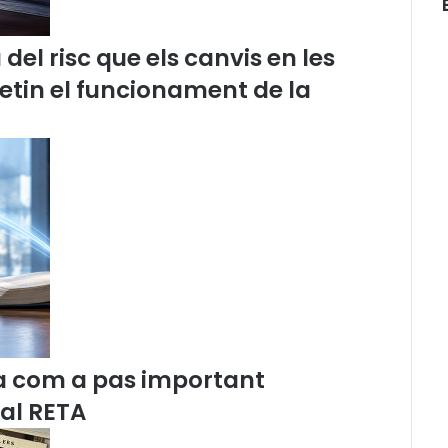
,
a
l
el risc que els canvis en les
’
etin el funcionament de la
o
f
r
e
n
a
f
l
o
r
a
l
a
R
a com a pas important
a
f
 al RETA
a
e