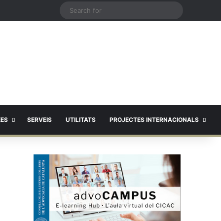
X
Search
for
EES
SERVEIS
UTILITATS
PROJECTES INTERNACIONALS