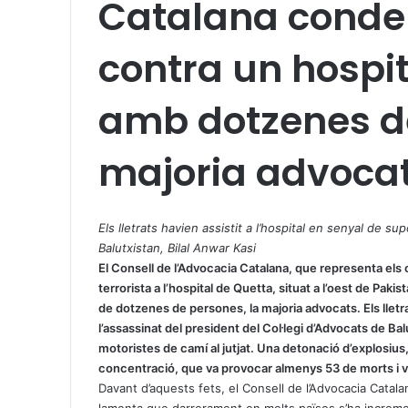
Catalana conde
contra un hospit
amb dotzenes de 
majoria advoca
X
W
T
h
e
Els lletrats havien assistit a l’hospital en senyal de su
a
l
Balutxistan, Bilal Anwar Kasi
t
e
El Consell de l’Advocacia Catalana, que representa els
s
g
terrorista a l’hospital de Quetta, situat a l’oest de Pakis
A
r
de dotzenes de persones, la majoria advocats. Els lletr
p
a
l’assassinat del president del Col·legi d’Advocats de Bal
p
m
motoristes de camí al jutjat. Una detonació d’explosius, 
concentració, que va provocar almenys 53 de morts i va
Davant d’aquests fets, el Consell de l’Advocacia Catal