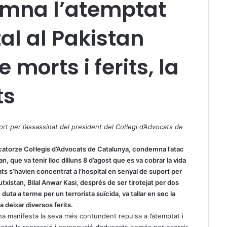
mna l’atemptat
al al Pakistan
morts i ferits, la
ts
port per l’assassinat del president del Col·legi d’Advocats de
 catorze Col·legis d’Advocats de Catalunya, condemna l’atac
tan, que va tenir lloc dilluns 8 d’agost que es va cobrar la vida
ats s’havien concentrat a l’hospital en senyal de suport per
utxistan, Bilal Anwar Kasi, després de ser tirotejat per dos
duta a terme per un terrorista suïcida, va tallar en sec la
 deixar diversos ferits.
ana manifesta la seva més contundent repulsa a l’atemptat i