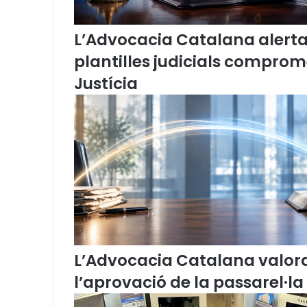
c
i
a
L’Advocacia Catalana alerta d
C
plantilles judicials comprom
a
t
Justícia
a
l
a
n
a
m
a
n
i
f
e
s
L’Advocacia Catalana valor
t
a
l’aprovació de la passarel·la
l
a