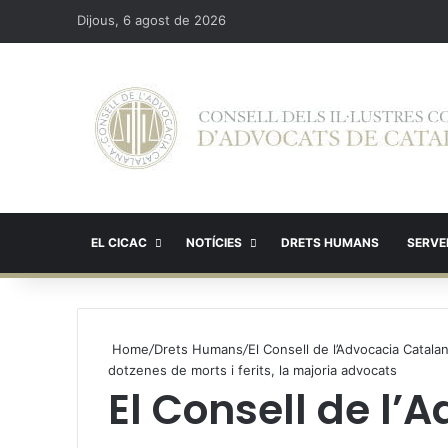
Dijous, 6 agost de 2026
EL CICAC
NOTÍCIES
DRETS HUMANS
SERVEI
Home
/
Drets Humans
/
El Consell de l’Advocacia Catal
dotzenes de morts i ferits, la majoria advocats
El Consell de l’