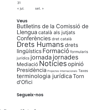
31
« jul.
set. »
Veus
Butlletins de la Comissió de
Llengua
català als jutjats
Conferències
dret català
Drets Humans
drets
Formació
lingüístics
formularis
jornades
jornada
jurídics
Notícies
opinió
Mediació
Presidència
Taxes
Projectes Internacionals
terminologia jurídica
Torn
d'Ofici
Segueix-nos