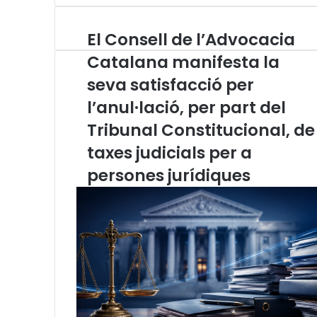
s
g
a
l
a
i
A
r
t
e
r
n
El Consell de l’Advocacia
E
p
a
s
g
e
t
l
p
m
A
r
v
Catalana manifesta la
C
p
a
i
seva satisfacció per
o
p
m
a
n
E
l’anul·lació, per part del
s
m
e
Tribunal Constitucional, de
a
l
i
taxes judicials per a
l
l
d
persones jurídiques
e
l
’
A
d
v
o
c
a