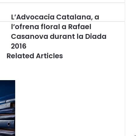
L’Advocacia Catalana, a
L
’
l’ofrena floral a Rafael
A
Casanova durant la Diada
d
v
2016
o
Related Articles
c
a
c
i
a
C
a
t
a
l
a
n
a