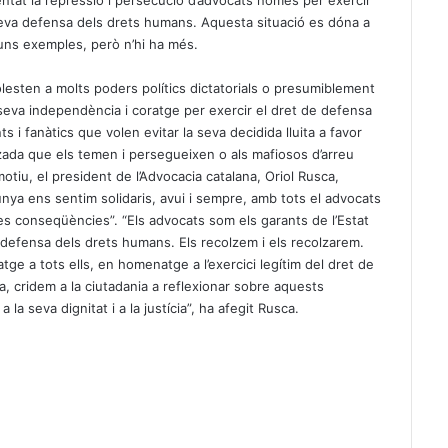
tat la repressió i persecució d’advocats només per exercir
 seva defensa dels drets humans. Aquesta situació es dóna a
 uns exemples, però n’hi ha més.
olesten a molts poders polítics dictatorials o presumiblement
seva independència i coratge per exercir el dret de defensa
 i fanàtics que volen evitar la seva decidida lluita a favor
zada que els temen i persegueixen o als mafiosos d’arreu
motiu, el president de l’Advocacia catalana, Oriol Rusca,
ya ens sentim solidaris, avui i sempre, amb tots el advocats
es conseqüències”. “Els advocats som els garants de l’Estat
defensa dels drets humans. Els recolzem i els recolzarem.
ge a tots ells, en homenatge a l’exercici legítim del dret de
a, cridem a la ciutadania a reflexionar sobre aquests
 la seva dignitat i a la justícia”, ha afegit Rusca.