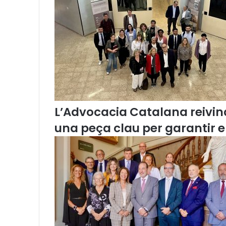
s
e
v
a
s
a
t
i
s
f
L’Advocacia Catalana reivind
a
una peça clau per garantir 
c
c
i
ó
p
e
r
l
’
a