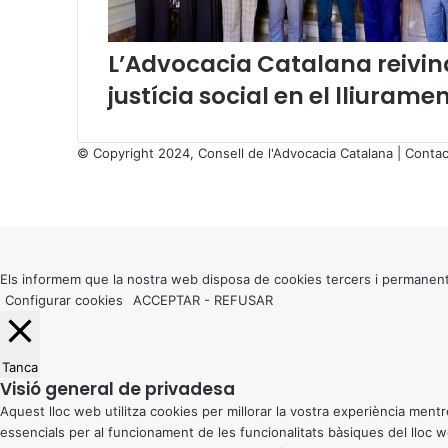
n
u
l
L’Advocacia Catalana reivind
·
justícia social en el lliurame
l
a
c
© Copyright 2024, Consell de l'Advocacia Catalana |
Contac
i
X
ó
Facebook
X
WhatsApp
Telegram
Viber
,
Back
p
to
e
top
r
button
Els informem que la nostra web disposa de cookies tercers i permanent
p
Configurar cookies
ACCEPTAR
-
REFUSAR
a
r
t
d
Tanca
Visió general de privadesa
e
l
Aquest lloc web utilitza cookies per millorar la vostra experiència me
T
essencials per al funcionament de les funcionalitats bàsiques del lloc