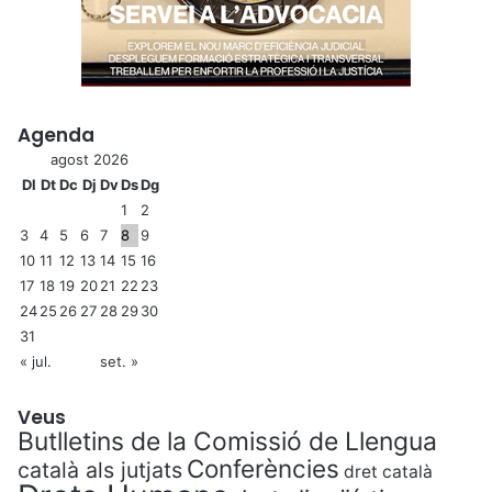
Agenda
agost 2026
Dl
Dt
Dc
Dj
Dv
Ds
Dg
1
2
3
4
5
6
7
8
9
10
11
12
13
14
15
16
17
18
19
20
21
22
23
24
25
26
27
28
29
30
31
« jul.
set. »
Veus
Butlletins de la Comissió de Llengua
Conferències
català als jutjats
dret català