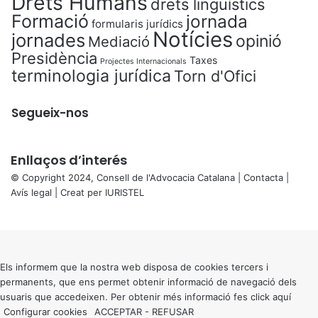
Drets Humans
drets lingüístics
Formació
jornada
formularis jurídics
Notícies
jornades
opinió
Mediació
Presidència
Taxes
Projectes Internacionals
terminologia jurídica
Torn d'Ofici
Segueix-nos
Enllaços d’interés
© Copyright 2024, Consell de l'Advocacia Catalana |
Contacta
|
Avís legal
| Creat per
IURISTEL
X
Back
to
top
button
Els informem que la nostra web disposa de cookies tercers i
permanents, que ens permet obtenir informació de navegació dels
usuaris que accedeixen. Per obtenir més informació fes click
aquí
Configurar cookies
ACCEPTAR
-
REFUSAR