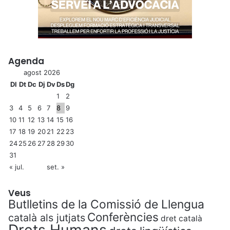
Agenda
agost 2026
Dl
Dt
Dc
Dj
Dv
Ds
Dg
1
2
3
4
5
6
7
8
9
10
11
12
13
14
15
16
17
18
19
20
21
22
23
24
25
26
27
28
29
30
31
« jul.
set. »
Veus
Butlletins de la Comissió de Llengua
Conferències
català als jutjats
dret català
Drets Humans