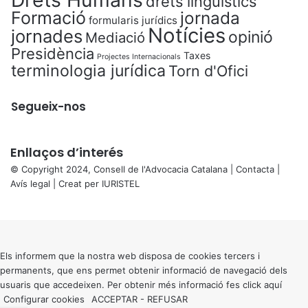
drets lingüístics
Formació
jornada
formularis jurídics
Notícies
jornades
opinió
Mediació
Presidència
Taxes
Projectes Internacionals
terminologia jurídica
Torn d'Ofici
Segueix-nos
Enllaços d’interés
© Copyright 2024, Consell de l'Advocacia Catalana |
Contacta
|
Avís legal
| Creat per
IURISTEL
X
Back
to
top
button
Els informem que la nostra web disposa de cookies tercers i
permanents, que ens permet obtenir informació de navegació dels
usuaris que accedeixen. Per obtenir més informació fes click
aquí
Configurar cookies
ACCEPTAR
-
REFUSAR