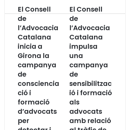
El Consell
El Consell
E
E
l
l
de
de
C
C
l’Advocacia
l’Advocacia
o
o
n
n
Catalana
Catalana
s
s
e
inicia a
e
impulsa
l
l
Girona la
una
l
l
d
d
campanya
campanya
e
e
de
de
l
l
’
’
consciencia
sensibilitzac
A
A
ció i
ió i formació
d
d
v
v
formació
als
o
o
d’advocats
advocats
c
c
a
a
per
amb relació
c
c
detectar i
al tràfic de
i
i