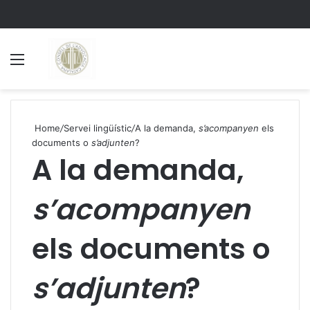
Menu
S
Home
/
Servei lingüístic
/
A la demanda,
s’acompanyen
els
documents o
s’adjunten
?
A la demanda,
s’acompanyen
els documents o
s’adjunten
?