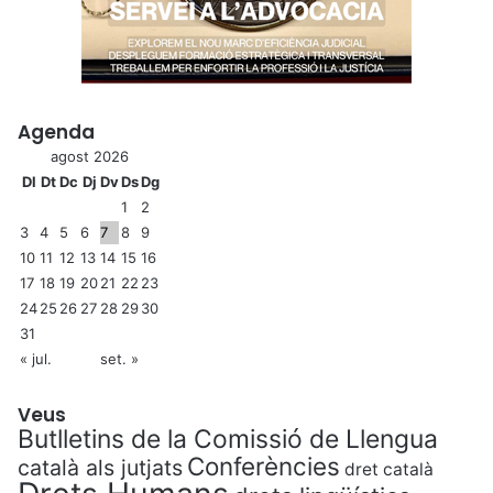
p
e
r
s
o
n
Agenda
e
agost 2026
s
Dl
Dt
Dc
Dj
Dv
Ds
Dg
1
2
3
4
5
6
7
8
9
10
11
12
13
14
15
16
17
18
19
20
21
22
23
24
25
26
27
28
29
30
31
« jul.
set. »
Veus
Butlletins de la Comissió de Llengua
Conferències
català als jutjats
dret català