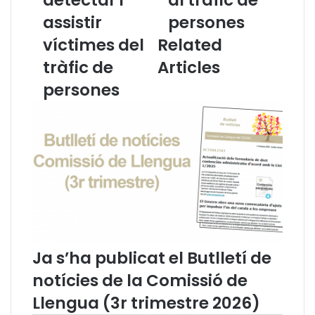
a
a
assistir
persones
C
C
víctimes del
Related
a
a
t
t
tràfic de
Articles
a
a
persones
l
l
a
a
n
n
a
a
i
i
n
m
i
p
c
u
i
l
a
s
a
a
G
u
Ja s’ha publicat el Butlletí de
i
n
notícies de la Comissió de
r
a
o
c
Llengua (3r trimestre 2026)
n
a