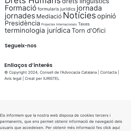
Drets Humans
drets lingüístics
Formació
jornada
formularis jurídics
Notícies
jornades
opinió
Mediació
Presidència
Taxes
Projectes Internacionals
terminologia jurídica
Torn d'Ofici
Segueix-nos
Enllaços d’interés
© Copyright 2024, Consell de l'Advocacia Catalana |
Contacta
|
Avís legal
| Creat per
IURISTEL
X
Facebook
X
WhatsApp
Telegram
Viber
Back
to
top
button
Els informem que la nostra web disposa de cookies tercers i
permanents, que ens permet obtenir informació de navegació dels
usuaris que accedeixen. Per obtenir més informació fes click
aquí