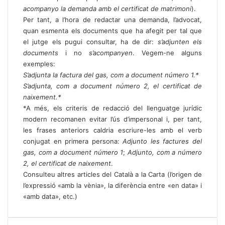
acompanyo la demanda amb el certificat de matrimoni
).
Per tant, a l’hora de redactar una demanda, l’advocat,
quan esmenta els documents que ha afegit per tal que
el jutge els pugui consultar, ha de dir:
s’adjunten els
documents
i no
s’acompanyen
. Vegem-ne alguns
exemples:
S’adjunta la factura del gas, com a document número 1.*
S’adjunta, com a document número 2, el certificat de
naixement.*
*A més, els criteris de redacció del llenguatge jurídic
modern recomanen evitar l’ús d’impersonal i, per tant,
les frases anteriors caldria escriure-les amb el verb
conjugat en primera persona:
Adjunto les factures del
gas, com a document número 1
;
Adjunto, com a número
2, el certificat de naixement
.
Consulteu altres articles del Català a la Carta
(l’origen de
l’expressió «amb la vènia», la diferència entre «en data» i
«amb data», etc.)