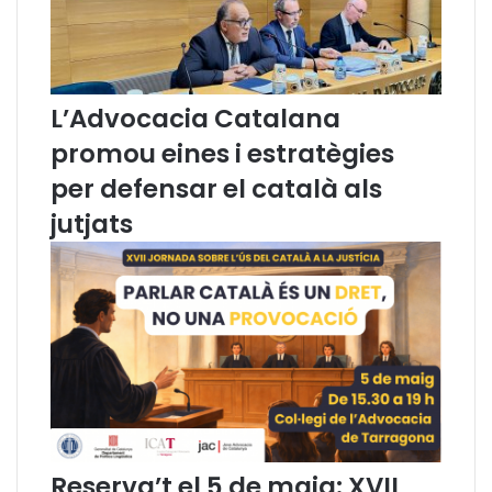
c
i
i
ó
a
i
c
f
i
o
L’Advocacia Catalana
ó
r
i
m
promou eines i estratègies
f
a
per defensar el català als
o
c
r
i
jutjats
m
ó
a
a
c
l
i
s
ó
a
d
d
’
v
a
o
d
c
v
a
o
t
Reserva’t el 5 de maig: XVII
c
s