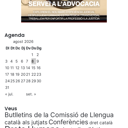
Agenda
agost 2026
Dl
Dt
Dc
Dj
Dv
Ds
Dg
1
2
3
4
5
6
7
8
9
10
11
12
13
14
15
16
17
18
19
20
21
22
23
24
25
26
27
28
29
30
31
« jul.
set. »
Veus
Butlletins de la Comissió de Llengua
Conferències
català als jutjats
dret català