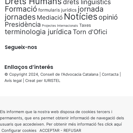
Drets Humans
drets lingüístics
Formació
jornada
formularis jurídics
Notícies
jornades
opinió
Mediació
Presidència
Taxes
Projectes Internacionals
terminologia jurídica
Torn d'Ofici
Segueix-nos
Enllaços d’interés
© Copyright 2024, Consell de l'Advocacia Catalana |
Contacta
|
Avís legal
| Creat per
IURISTEL
X
Back
to
top
button
Els informem que la nostra web disposa de cookies tercers i
permanents, que ens permet obtenir informació de navegació dels
usuaris que accedeixen. Per obtenir més informació fes click
aquí
Configurar cookies
ACCEPTAR
-
REFUSAR