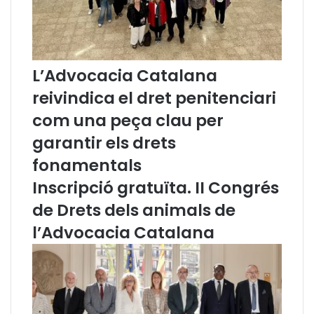
N
V
I
i
U
c
N
t
L’Advocacia Catalana
M
o
I
i
reivindica el dret penitenciari
N
r
com una peça clau per
U
e
T
I
garantir els drets
M
n
É
g
fonamentals
S
a
Inscripció gratuïta. II Congrés
!
b
P
i
de Drets dels animals de
E
r
l’Advocacia Catalana
R
e
U
N
A
E
U