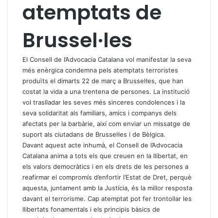
atemptats de
Brussel·les
El Consell de l’Advocacia Catalana vol manifestar la seva
més enèrgica condemna pels atemptats terroristes
produïts el dimarts 22 de març a Brussel·les, que han
costat la vida a una trentena de persones. La institució
vol traslladar les seves més sinceres condolences i la
seva solidaritat als familiars, amics i companys dels
afectats per la barbàrie, així com enviar un missatge de
suport als ciutadans de Brussel·les i de Bèlgica.
Davant aquest acte inhumà, el Consell de l’Advocacia
Catalana anima a tots els que creuen en la llibertat, en
els valors democràtics i en els drets de les persones a
reafirmar el compromís d’enfortir l’Estat de Dret, perquè
aquesta, juntament amb la Justícia, és la millor resposta
davant el terrorisme. Cap atemptat pot fer trontollar les
llibertats fonamentals i els principis bàsics de