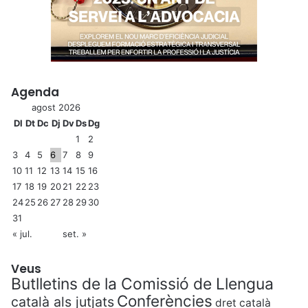
Agenda
agost 2026
Dl
Dt
Dc
Dj
Dv
Ds
Dg
1
2
3
4
5
6
7
8
9
10
11
12
13
14
15
16
17
18
19
20
21
22
23
24
25
26
27
28
29
30
31
« jul.
set. »
Veus
Butlletins de la Comissió de Llengua
Conferències
català als jutjats
dret català