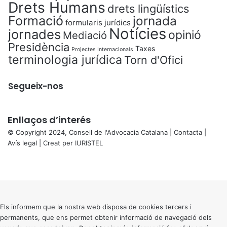
Drets Humans
drets lingüístics
Formació
jornada
formularis jurídics
Notícies
jornades
opinió
Mediació
Presidència
Taxes
Projectes Internacionals
terminologia jurídica
Torn d'Ofici
Segueix-nos
Enllaços d’interés
© Copyright 2024, Consell de l'Advocacia Catalana |
Contacta
|
Avís legal
| Creat per
IURISTEL
X
Facebook
X
WhatsApp
Telegram
Viber
Back
to
top
button
Els informem que la nostra web disposa de cookies tercers i
permanents, que ens permet obtenir informació de navegació dels