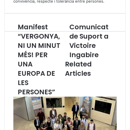
convivència, respecte i tolerància entre persones.
Manifest
Comunicat
M
C
a
o
“VERGONYA,
de Suport a
n
m
NI UN MINUT
Victoire
i
u
f
n
MÉS! PER
Ingabire
e
i
s
UNA
Related
c
t
a
EUROPA DE
Articles
“
t
V
d
LES
E
e
PERSONES”
R
S
G
u
O
p
N
o
Y
r
A
t
,
a