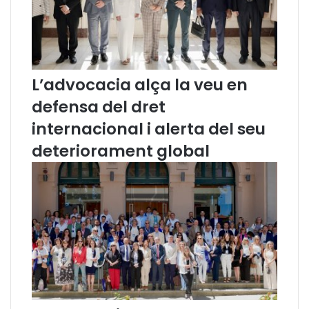
R
O
P
A
D
L’advocacia alça la veu en
E
L
defensa del dret
E
S
internacional i alerta del seu
P
deteriorament global
E
R
S
O
N
E
S
”