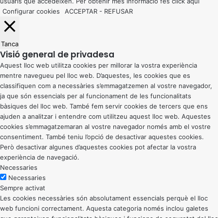
usuaris que accedeixen. Per obtenir més informació fes click
aquí
Configurar cookies
ACCEPTAR
-
REFUSAR
Tanca
Visió general de privadesa
Aquest lloc web utilitza cookies per millorar la vostra experiència
mentre navegueu pel lloc web. D’aquestes, les cookies que es
classifiquen com a necessàries s’emmagatzemen al vostre navegador,
ja que són essencials per al funcionament de les funcionalitats
bàsiques del lloc web. També fem servir cookies de tercers que ens
ajuden a analitzar i entendre com utilitzeu aquest lloc web. Aquestes
cookies s’emmagatzemaran al vostre navegador només amb el vostre
consentiment. També teniu l’opció de desactivar aquestes cookies.
Però desactivar algunes d’aquestes cookies pot afectar la vostra
experiència de navegació.
Necessaries
Necessaries
Sempre activat
Les cookies necessàries són absolutament essencials perquè el lloc
web funcioni correctament. Aquesta categoria només inclou galetes