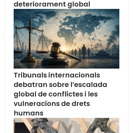
n
n
deteriorament global
a
o
c
l
o
o
n
g
d
i
e
a
m
j
n
u
a
r
e
í
l
d
Tribunals internacionals
s
i
debatran sobre l’escalada
a
c
t
a
global de conflictes i les
e
vulneracions de drets
m
p
humans
t
a
t
s