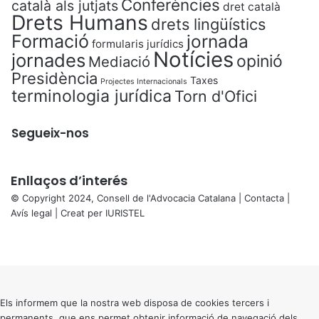
Conferències
català als jutjats
dret català
Drets Humans
drets lingüístics
Formació
jornada
formularis jurídics
Notícies
jornades
opinió
Mediació
Presidència
Taxes
Projectes Internacionals
terminologia jurídica
Torn d'Ofici
Segueix-nos
Enllaços d’interés
© Copyright 2024, Consell de l'Advocacia Catalana |
Contacta
|
Avís legal
| Creat per
IURISTEL
X
Facebook
X
WhatsApp
Telegram
Viber
Back
to
top
button
Els informem que la nostra web disposa de cookies tercers i
permanents, que ens permet obtenir informació de navegació dels