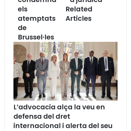
l
r
els
Related
l
i
d
s
atemptats
Articles
e
l
de
l
i
’
n
Brussel·les
A
g
d
ü
v
í
o
s
c
t
a
i
c
c
i
s
a
d
C
e
a
T
L’advocacia alça la veu en
t
e
defensa del dret
a
r
l
m
internacional i alerta del seu
a
i