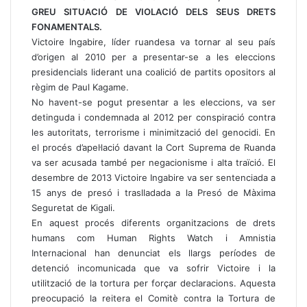
GREU SITUACIÓ DE VIOLACIÓ DELS SEUS DRETS
FONAMENTALS.
Victoire Ingabire, líder ruandesa va tornar al seu país
d’origen al 2010 per a presentar-se a les eleccions
presidencials liderant una coalició de partits opositors al
règim de Paul Kagame.
No havent-se pogut presentar a les eleccions, va ser
detinguda i condemnada al 2012 per conspiració contra
les autoritats, terrorisme i minimització del genocidi. En
el procés d’apel·lació davant la Cort Suprema de Ruanda
va ser acusada també per negacionisme i alta traïció. El
desembre de 2013 Victoire Ingabire va ser sentenciada a
15 anys de presó i traslladada a la Presó de Màxima
Seguretat de Kigali.
En aquest procés diferents organitzacions de drets
humans com Human Rights Watch i Amnistia
Internacional han denunciat els llargs períodes de
detenció incomunicada que va sofrir Victoire i la
utilització de la tortura per forçar declaracions. Aquesta
preocupació la reitera el Comitè contra la Tortura de