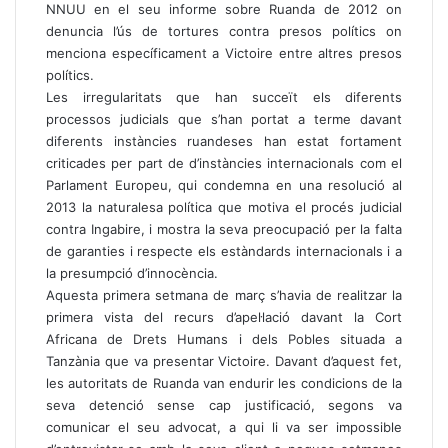
NNUU en el seu informe sobre Ruanda de 2012 on
denuncia l’ús de tortures contra presos polítics on
menciona específicament a Victoire entre altres presos
polítics.
Les irregularitats que han succeït els diferents
processos judicials que s’han portat a terme davant
diferents instàncies ruandeses han estat fortament
criticades per part de d’instàncies internacionals com el
Parlament Europeu, qui condemna en una resolució al
2013 la naturalesa política que motiva el procés judicial
contra Ingabire, i mostra la seva preocupació per la falta
de garanties i respecte els estàndards internacionals i a
la presumpció d’innocència.
Aquesta primera setmana de març s’havia de realitzar la
primera vista del recurs d’apel·lació davant la Cort
Africana de Drets Humans i dels Pobles situada a
Tanzània que va presentar Victoire. Davant d’aquest fet,
les autoritats de Ruanda van endurir les condicions de la
seva detenció sense cap justificació, segons va
comunicar el seu advocat, a qui li va ser impossible