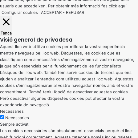
usuaris que accedeixen. Per obtenir més informació fes click
aquí
Configurar cookies
ACCEPTAR
-
REFUSAR
Tanca
Visió general de privadesa
Aquest lloc web utilitza cookies per millorar la vostra experiència
mentre navegueu pel lloc web. D’aquestes, les cookies que es
classifiquen com a necessàries s’emmagatzemen al vostre navegador,
ja que són essencials per al funcionament de les funcionalitats
bàsiques del lloc web. També fem servir cookies de tercers que ens
ajuden a analitzar i entendre com utilitzeu aquest lloc web. Aquestes
cookies s’emmagatzemaran al vostre navegador només amb el vostre
consentiment. També teniu l’opció de desactivar aquestes cookies.
Però desactivar algunes d’aquestes cookies pot afectar la vostra
experiència de navegació.
Necessaries
Necessaries
Sempre activat
Les cookies necessàries són absolutament essencials perquè el lloc
web funcioni correctament. Aquesta categoria només inclou galetes