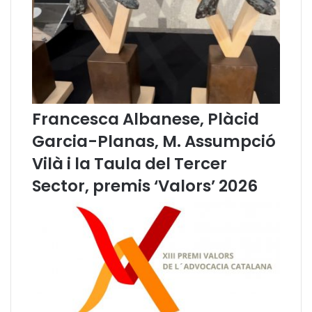
d
e
B
r
u
s
s
Francesca Albanese, Plàcid
e
l
Garcia-Planas, M. Assumpció
·
Vilà i la Taula del Tercer
l
e
Sector, premis ‘Valors’ 2026
s