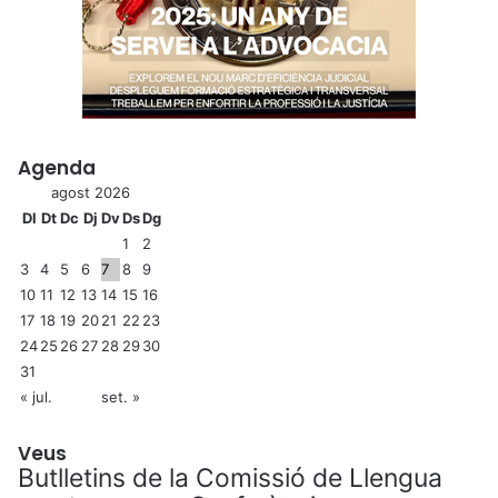
Agenda
agost 2026
Dl
Dt
Dc
Dj
Dv
Ds
Dg
1
2
3
4
5
6
7
8
9
10
11
12
13
14
15
16
17
18
19
20
21
22
23
24
25
26
27
28
29
30
31
« jul.
set. »
Veus
Butlletins de la Comissió de Llengua