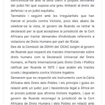
d’entrevistar-se amb la seva client a poques setmanes
del judici fet que suposa una greu limitació al drets de
defensa i a un judici equitatiu.
Tanmateix i seguint amb les irregularitats que han
marcat el procés contra Victoire, pocs dies abans de
celebrar-se la vista, el govern de Ruanda va retirar la
declaració per la qual acceptava la jurisdicció de la Cort
Africana per tractar demandes d’individuals referents a
violacions de Drets Humans per part de l’Estat.
Des de la Comissió de DDHH del CICAC exigim al govern
de Ruanda que respecti els tractats internacionals sobre
drets humans com la Declaració Universal del Drets
Humans, el Pacte Internacional pels Drets Civils i Polítics
ratificat per Ruanda el 1975 i que acabin els tractes
cruels i degradants contra Victoire Ingabire.
Demanem que es respectin els instruments com la Carta
Africana dels Drets dels Pobles i els principis i guies en
relació amb un judici just i l’assistència legal a Àfrica en
el procés judicial que afronta Victoire Ingabire, i que el
govern de Ruanda reconegui la jurisdicció de la Cort
Africana de Drets Humans i dels Pobles en relació amb