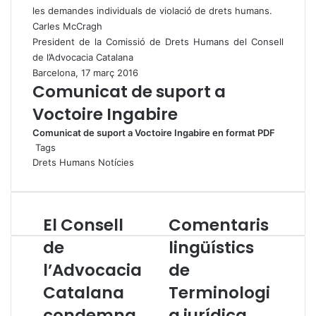
les demandes individuals de violació de drets humans.
Carles McCragh
President de la Comissió de Drets Humans del Consell
de l’Advocacia Catalana
Barcelona, 17 març 2016
Comunicat de suport a
Voctoire Ingabire
Comunicat de suport a Voctoire Ingabire en format PDF
Tags
Drets Humans
Notícies
El Consell
Comentaris
E
C
l
o
de
lingüístics
C
m
l’Advocacia
de
o
e
n
n
Catalana
Terminologi
s
t
e
condemna
a
a jurídica