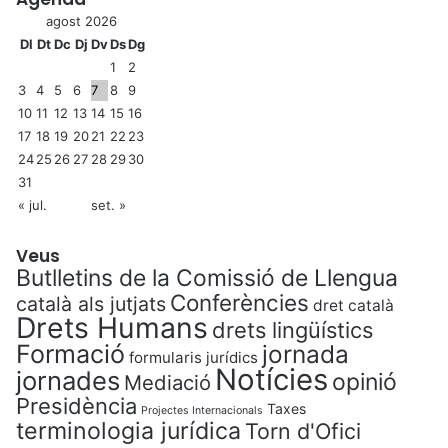
agost 2026
Dl
Dt
Dc
Dj
Dv
Ds
Dg
1
2
3
4
5
6
7
8
9
10
11
12
13
14
15
16
17
18
19
20
21
22
23
24
25
26
27
28
29
30
31
« jul.
set. »
Veus
Butlletins de la Comissió de Llengua
Conferències
català als jutjats
dret català
Drets Humans
drets lingüístics
Formació
jornada
formularis jurídics
Notícies
jornades
opinió
Mediació
Presidència
Taxes
Projectes Internacionals
terminologia jurídica
Torn d'Ofici