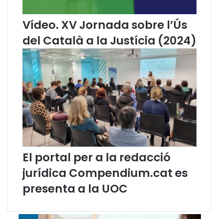
c
i
i
v
Vídeo. XV Jornada sobre l’Ús
o
e
n
r
del Català a la Justícia (2024)
a
s
r
a
i
r
s
i
j
d
u
e
d
l
i
’
c
É
i
s
a
A
El portal per a la redacció
l
d
s
i
jurídica Compendium.cat es
d
r
presenta a la UOC
e
V
a
l