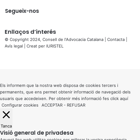
Segueix-nos
Enllaços d’interés
© Copyright 2024, Consell de l'Advocacia Catalana |
Contacta
|
Avís legal
| Creat per
IURISTEL
X
Facebook
X
WhatsApp
Telegram
Viber
Back
to
top
button
Els informem que la nostra web disposa de cookies tercers i
permanents, que ens permet obtenir informació de navegació dels
usuaris que accedeixen. Per obtenir més informació fes click
aquí
Configurar cookies
ACCEPTAR
-
REFUSAR
Tanca
Visió general de privadesa
Aquest lloc web utilitza cookies per millorar la vostra experiència