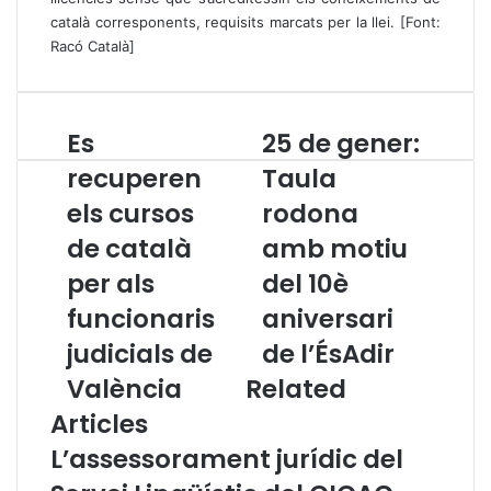
català corresponents, requisits marcats per la llei. [Font:
Racó Català]
Es
25 de gener:
E
2
s
5
recuperen
Taula
r
d
els cursos
rodona
e
e
c
g
de català
amb motiu
u
e
p
per als
n
del 10è
e
e
funcionaris
aniversari
r
r
e
:
judicials de
de l’ÉsAdir
n
T
València
Related
e
a
l
u
Articles
s
l
L’assessorament jurídic del
c
a
u
r