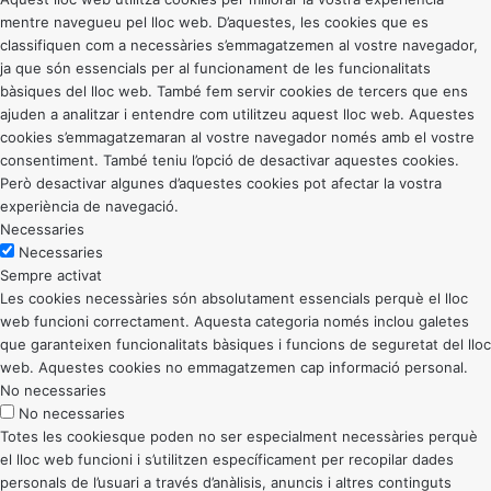
mentre navegueu pel lloc web. D’aquestes, les cookies que es
classifiquen com a necessàries s’emmagatzemen al vostre navegador,
ja que són essencials per al funcionament de les funcionalitats
bàsiques del lloc web. També fem servir cookies de tercers que ens
ajuden a analitzar i entendre com utilitzeu aquest lloc web. Aquestes
cookies s’emmagatzemaran al vostre navegador només amb el vostre
consentiment. També teniu l’opció de desactivar aquestes cookies.
Però desactivar algunes d’aquestes cookies pot afectar la vostra
experiència de navegació.
Necessaries
Necessaries
Sempre activat
Les cookies necessàries són absolutament essencials perquè el lloc
web funcioni correctament. Aquesta categoria només inclou galetes
que garanteixen funcionalitats bàsiques i funcions de seguretat del lloc
web. Aquestes cookies no emmagatzemen cap informació personal.
No necessaries
No necessaries
Totes les cookiesque poden no ser especialment necessàries perquè
el lloc web funcioni i s’utilitzen específicament per recopilar dades
personals de l’usuari a través d’anàlisis, anuncis i altres continguts