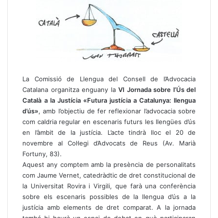
La Comissió de Llengua del Consell de l’Advocacia
Catalana organitza enguany la
VI Jornada sobre l
’Ú
s del
Catal
à
a la Just
í
cia «Futura just
í
cia a Catalunya: llengua
d
’ú
s»
, amb l’objectiu de fer reflexionar l’advocacia sobre
com caldria regular en escenaris futurs les llengües d’ús
en l’àmbit de la justícia. L’acte tindrà lloc el 20 de
novembre al Col·legi d’Advocats de Reus (Av. Marià
Fortuny, 83).
Aquest any comptem amb la presència de personalitats
com Jaume Vernet, catedràdtic de dret constitucional de
la Universitat Rovira i Virgili, que farà una conferència
sobre els escenaris possibles de la llengua d’ús a la
justícia amb elements de dret comparat. A la jornada
també hi haurà un espai de debat en què participaran