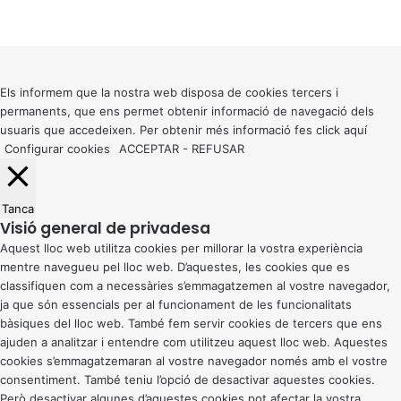
Facebook
X
WhatsApp
Telegram
Viber
Back
to
top
button
Els informem que la nostra web disposa de cookies tercers i
permanents, que ens permet obtenir informació de navegació dels
usuaris que accedeixen. Per obtenir més informació fes click
aquí
Configurar cookies
ACCEPTAR
-
REFUSAR
Tanca
Visió general de privadesa
Aquest lloc web utilitza cookies per millorar la vostra experiència
mentre navegueu pel lloc web. D’aquestes, les cookies que es
classifiquen com a necessàries s’emmagatzemen al vostre navegador,
ja que són essencials per al funcionament de les funcionalitats
bàsiques del lloc web. També fem servir cookies de tercers que ens
ajuden a analitzar i entendre com utilitzeu aquest lloc web. Aquestes
cookies s’emmagatzemaran al vostre navegador només amb el vostre
consentiment. També teniu l’opció de desactivar aquestes cookies.
Però desactivar algunes d’aquestes cookies pot afectar la vostra