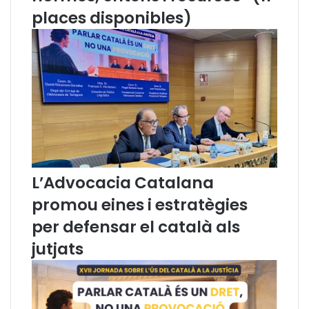
c
places disponibles)
i
a
d
e
B
a
r
c
e
l
o
L’Advocacia Catalana
n
a
promou eines i estratègies
q
u
per defensar el català als
e
jutjats
p
r
e
s
t