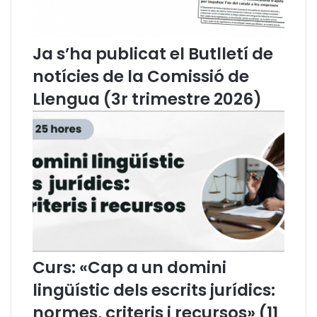
m
d
i
e
n
l
Ja s’ha publicat el Butlletí de
o
C
l
o
notícies de la Comissió de
ò
l
Llengua (3r trimestre 2026)
g
·
i
l
c
e
d
g
e
i
D
d
r
e
e
l
t
'
A
d
v
Curs: «Cap a un domini
o
lingüístic dels escrits jurídics:
c
a
normes, criteris i recursos» (11