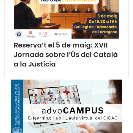
a
r
a
n
e
l
Reserva’t el 5 de maig: XVII
S
e
Jornada sobre l’Ús del Català
r
a la Justícia
v
e
i
d
’
O
r
i
e
n
t
a