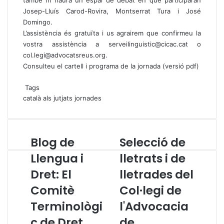
Josep-Lluís Carod-Rovira, Montserrat Tura i José
Domingo.
L’assistència és gratuïta i us agrairem que confirmeu la
vostra assistència a
serveilinguistic@cicac.cat
o
col.legi@advocatsreus.org
.
Consulteu el cartell i programa de la jornada
(versió pdf)
Tags
català als jutjats
jornades
Blog de
Selecció de
B
S
l
e
Llengua i
lletrats i de
o
l
Dret: El
lletrades del
g
e
d
c
Comitè
Col·legi de
e
c
L
Terminològi
i
l'Advocacia
l
ó
c de Dret
de
e
d