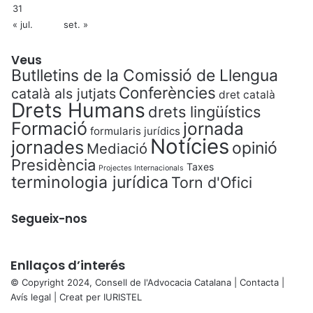
31
« jul.
set. »
Veus
Butlletins de la Comissió de Llengua
Conferències
català als jutjats
dret català
Drets Humans
drets lingüístics
Formació
jornada
formularis jurídics
Notícies
jornades
opinió
Mediació
Presidència
Taxes
Projectes Internacionals
terminologia jurídica
Torn d'Ofici
Segueix-nos
Enllaços d’interés
© Copyright 2024, Consell de l'Advocacia Catalana |
Contacta
|
Avís legal
| Creat per
IURISTEL
X