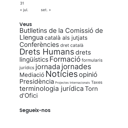
31
« jul.
set. »
Veus
Butlletins de la Comissió de
Llengua
català als jutjats
Conferències
dret català
Drets Humans
drets
Formació
lingüístics
formularis
jornades
jornada
jurídics
Notícies
opinió
Mediació
Presidència
Taxes
Projectes Internacionals
terminologia jurídica
Torn
d'Ofici
Segueix-nos