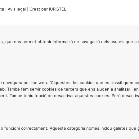
ta
|
Avís legal
| Creat per
IURISTEL
s, que ens permet obtenir informació de navegació dels usuaris que ac
ntre navegueu pel lloc web. D’aquestes, les cookies que es classifiquen
 web. També fem servir cookies de tercers que ens ajuden a analitzar i 
. També teniu l’opció de desactivar aquestes cookies. Però desactivar
 funcioni correctament. Aquesta categoria només inclou galetes que gar