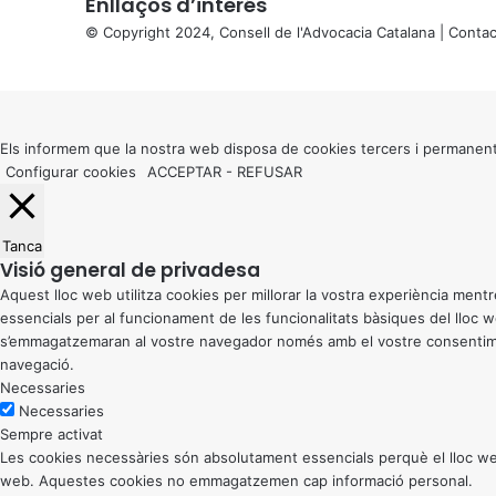
Enllaços d’interés
© Copyright 2024, Consell de l'Advocacia Catalana |
Contac
X
Back
to
top
button
Els informem que la nostra web disposa de cookies tercers i permanent
Configurar cookies
ACCEPTAR
-
REFUSAR
Tanca
Visió general de privadesa
Aquest lloc web utilitza cookies per millorar la vostra experiència me
essencials per al funcionament de les funcionalitats bàsiques del lloc
s’emmagatzemaran al vostre navegador només amb el vostre consentiment
navegació.
Necessaries
Necessaries
Sempre activat
Les cookies necessàries són absolutament essencials perquè el lloc web
web. Aquestes cookies no emmagatzemen cap informació personal.