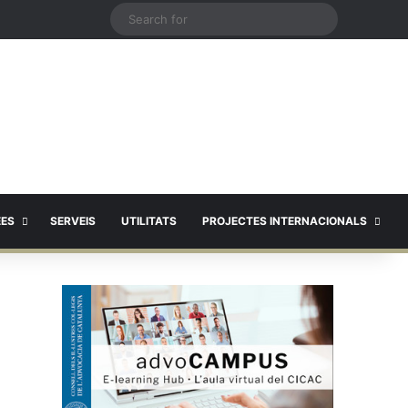
X
Search
for
EES
SERVEIS
UTILITATS
PROJECTES INTERNACIONALS