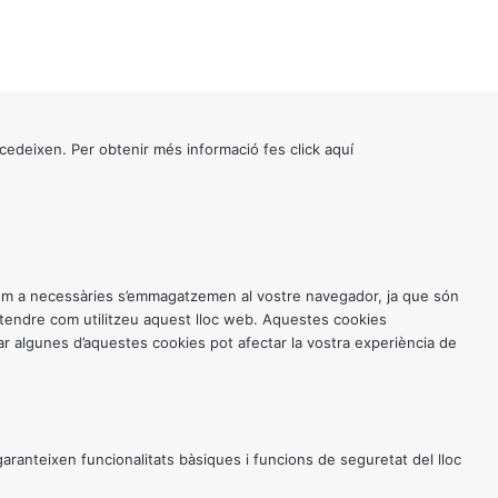
cedeixen. Per obtenir més informació fes click
aquí
 com a necessàries s’emmagatzemen al vostre navegador, ja que són
entendre com utilitzeu aquest lloc web. Aquestes cookies
 algunes d’aquestes cookies pot afectar la vostra experiència de
anteixen funcionalitats bàsiques i funcions de seguretat del lloc