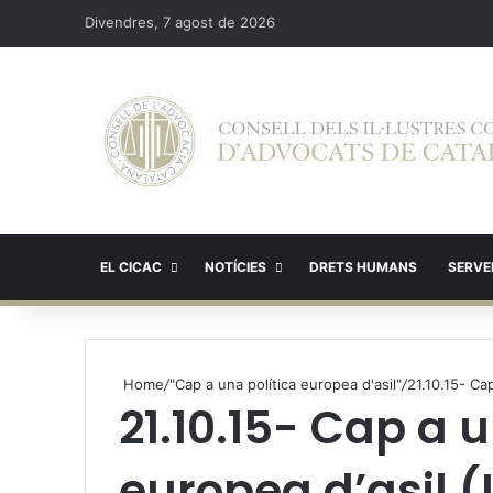
Divendres, 7 agost de 2026
EL CICAC
NOTÍCIES
DRETS HUMANS
SERVEI
Home
/
"Cap a una política europea d'asil"
/
21.10.15- Cap
21.10.15- Cap a u
europea d’asil (