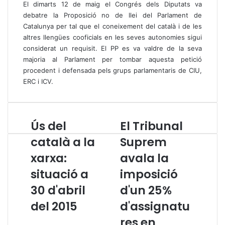
El dimarts 12 de maig el Congrés dels Diputats va
debatre la Proposició no de llei del Parlament de
Catalunya per tal que el coneixement del català i de les
altres llengües cooficials en les seves autonomies sigui
considerat un requisit. El PP es va valdre de la seva
majoria al Parlament per tombar aquesta petició
procedent i defensada pels grups parlamentaris de CIU,
ERC i ICV.
Ús del
El Tribunal
Ú
E
s
l
català a la
Suprem
d
T
xarxa:
avala la
e
r
l
i
situació a
imposició
c
b
a
30 d'abril
u
d'un 25%
t
n
del 2015
d'assignatu
a
a
l
l
res en