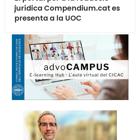
e
jurídica Compendium.cat es
n
presenta a la UOC
c
a
s
t
e
l
l
à