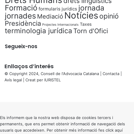
drets lingüístics
Formació
jornada
formularis jurídics
Notícies
jornades
opinió
Mediació
Presidència
Taxes
Projectes Internacionals
terminologia jurídica
Torn d'Ofici
Segueix-nos
Enllaços d’interés
© Copyright 2024, Consell de l'Advocacia Catalana |
Contacta
|
Avís legal
| Creat per
IURISTEL
X
Facebook
X
WhatsApp
Telegram
Viber
Back
to
top
button
Els informem que la nostra web disposa de cookies tercers i
permanents, que ens permet obtenir informació de navegació dels
usuaris que accedeixen. Per obtenir més informació fes click
aquí