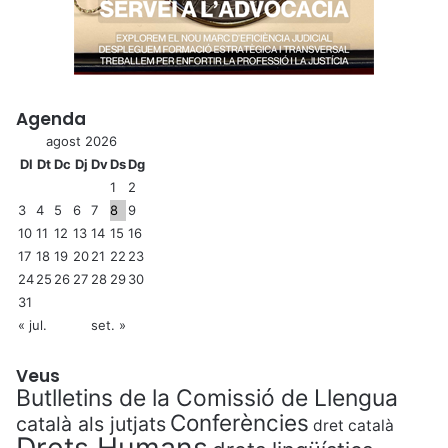
Agenda
agost 2026
Dl
Dt
Dc
Dj
Dv
Ds
Dg
1
2
3
4
5
6
7
8
9
10
11
12
13
14
15
16
17
18
19
20
21
22
23
24
25
26
27
28
29
30
31
« jul.
set. »
Veus
Butlletins de la Comissió de Llengua
Conferències
català als jutjats
dret català
Drets Humans