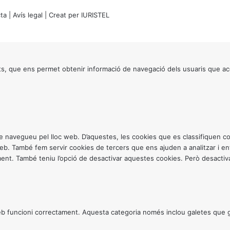
ta
|
Avís legal
| Creat per
IURISTEL
s, que ens permet obtenir informació de navegació dels usuaris que ac
ntre navegueu pel lloc web. D’aquestes, les cookies que es classifiquen
 web. També fem servir cookies de tercers que ens ajuden a analitzar i 
. També teniu l’opció de desactivar aquestes cookies. Però desactivar
 funcioni correctament. Aquesta categoria només inclou galetes que gar