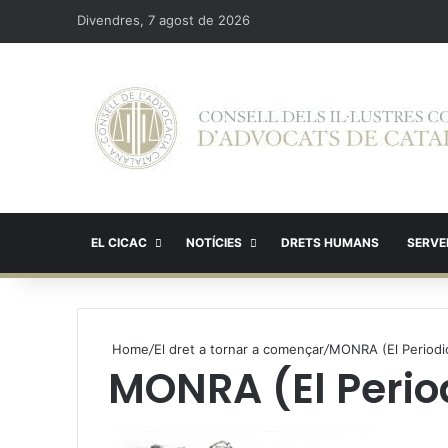
Divendres, 7 agost de 2026
EL CICAC
NOTÍCIES
DRETS HUMANS
SERVEI
Home
/
El dret a tornar a començar
/
MONRA (El Periodi
MONRA (El Perio