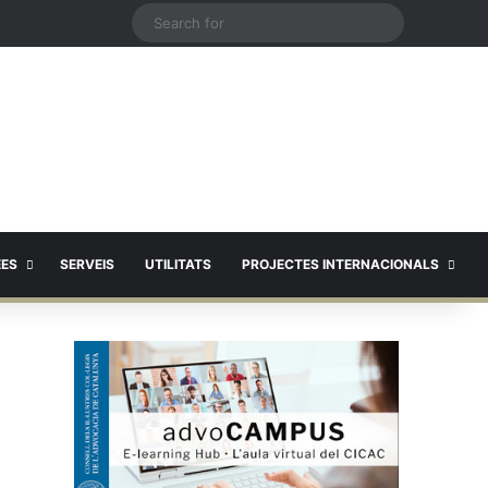
X
Search
for
EES
SERVEIS
UTILITATS
PROJECTES INTERNACIONALS