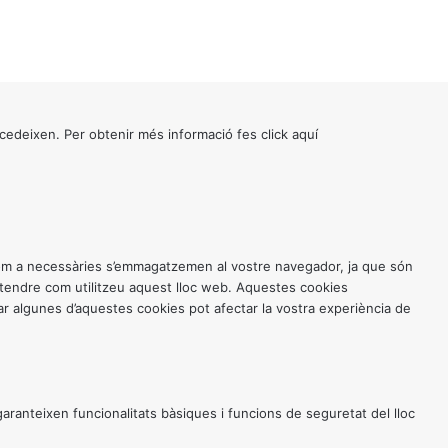
cedeixen. Per obtenir més informació fes click
aquí
 com a necessàries s’emmagatzemen al vostre navegador, ja que són
entendre com utilitzeu aquest lloc web. Aquestes cookies
 algunes d’aquestes cookies pot afectar la vostra experiència de
anteixen funcionalitats bàsiques i funcions de seguretat del lloc