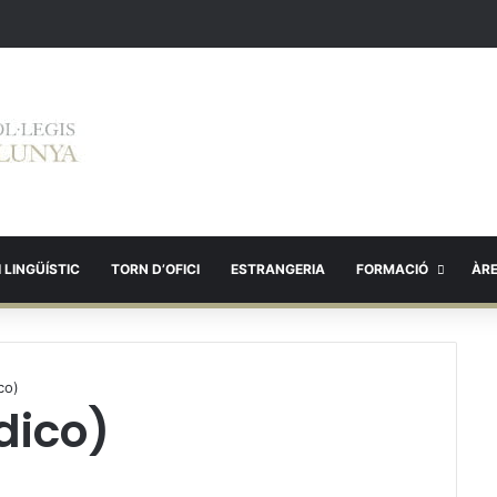
 LINGÜÍSTIC
TORN D’OFICI
ESTRANGERIA
FORMACIÓ
ÀR
co)
dico)