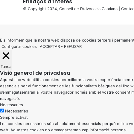
Enllaços d’interés
© Copyright 2024, Consell de l'Advocacia Catalana |
Contac
X
Back
to
top
button
Els informem que la nostra web disposa de cookies tercers i permanent
Configurar cookies
ACCEPTAR
-
REFUSAR
Tanca
Visió general de privadesa
Aquest lloc web utilitza cookies per millorar la vostra experiència me
essencials per al funcionament de les funcionalitats bàsiques del lloc
s’emmagatzemaran al vostre navegador només amb el vostre consentiment
navegació.
Necessaries
Necessaries
Sempre activat
Les cookies necessàries són absolutament essencials perquè el lloc web
web. Aquestes cookies no emmagatzemen cap informació personal.