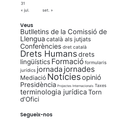
31
« jul.
set. »
Veus
Butlletins de la Comissió de
Llengua
català als jutjats
Conferències
dret català
Drets Humans
drets
Formació
lingüístics
formularis
jornades
jornada
jurídics
Notícies
opinió
Mediació
Presidència
Taxes
Projectes Internacionals
terminologia jurídica
Torn
d'Ofici
Segueix-nos