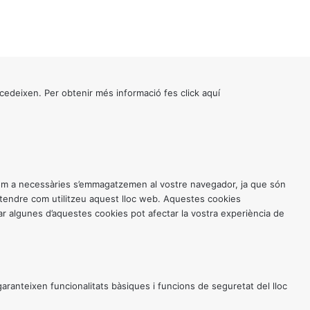
cedeixen. Per obtenir més informació fes click
aquí
 com a necessàries s’emmagatzemen al vostre navegador, ja que són
entendre com utilitzeu aquest lloc web. Aquestes cookies
 algunes d’aquestes cookies pot afectar la vostra experiència de
anteixen funcionalitats bàsiques i funcions de seguretat del lloc