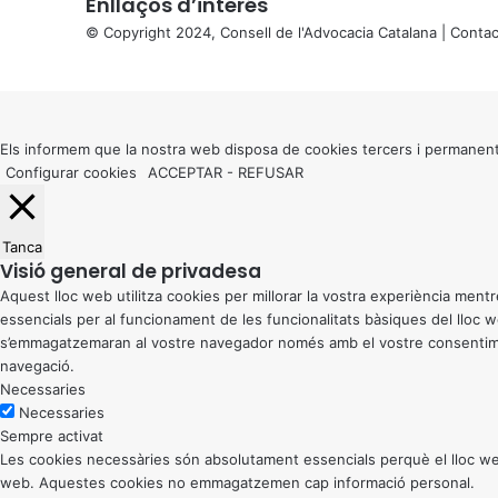
Enllaços d’interés
© Copyright 2024, Consell de l'Advocacia Catalana |
Contac
X
Back
to
top
button
Els informem que la nostra web disposa de cookies tercers i permanent
Configurar cookies
ACCEPTAR
-
REFUSAR
Tanca
Visió general de privadesa
Aquest lloc web utilitza cookies per millorar la vostra experiència me
essencials per al funcionament de les funcionalitats bàsiques del lloc
s’emmagatzemaran al vostre navegador només amb el vostre consentiment
navegació.
Necessaries
Necessaries
Sempre activat
Les cookies necessàries són absolutament essencials perquè el lloc web
web. Aquestes cookies no emmagatzemen cap informació personal.