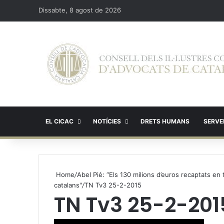
Dissabte, 8 agost de 2026
EL CICAC
NOTÍCIES
DRETS HUMANS
SERVEI
Home
/
Abel Pié: “Els 130 milions d’euros recaptats en t
catalans"
/
TN Tv3 25-2-2015
TN Tv3 25-2-201