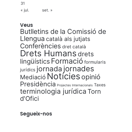
31
« jul.
set. »
Veus
Butlletins de la Comissió de
Llengua
català als jutjats
Conferències
dret català
Drets Humans
drets
Formació
lingüístics
formularis
jornades
jornada
jurídics
Notícies
opinió
Mediació
Presidència
Taxes
Projectes Internacionals
terminologia jurídica
Torn
d'Ofici
Segueix-nos