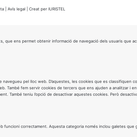
ta
|
Avís legal
| Creat per
IURISTEL
s, que ens permet obtenir informació de navegació dels usuaris que ac
ntre navegueu pel lloc web. D’aquestes, les cookies que es classifiquen
 web. També fem servir cookies de tercers que ens ajuden a analitzar i 
. També teniu l’opció de desactivar aquestes cookies. Però desactivar
 funcioni correctament. Aquesta categoria només inclou galetes que gar