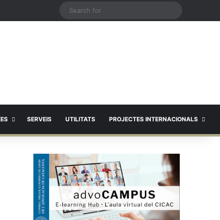
X
Search
for
EES
SERVEIS
UTILITATS
PROJECTES INTERNACIONALS