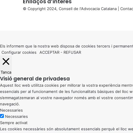
Enllaços d’interés
© Copyright 2024, Consell de l'Advocacia Catalana |
Contac
X
Facebook
X
WhatsApp
Telegram
Viber
Back
to
top
button
Els informem que la nostra web disposa de cookies tercers i permanent
Configurar cookies
ACCEPTAR
-
REFUSAR
Tanca
Visió general de privadesa
Aquest lloc web utilitza cookies per millorar la vostra experiència me
essencials per al funcionament de les funcionalitats bàsiques del lloc
s’emmagatzemaran al vostre navegador només amb el vostre consentiment
navegació.
Necessaries
Necessaries
Sempre activat
Les cookies necessàries són absolutament essencials perquè el lloc web