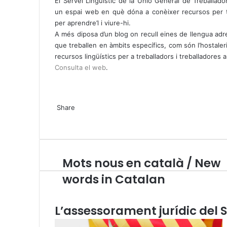
h
e
El Servei Lingüístic de la Unió General de Treballad
a
l
un espai web en què dóna a conèixer recursos per tr
t
e
per aprendre’l i viure-hi.
s
g
A més diposa d’un blog on recull eines de llengua ad
A
r
que treballen en àmbits específics, com són l’hostaleria
p
a
recursos lingüístics per a treballadors i treballadores
p
m
Consulta el web
.
X
W
T
Share
h
e
X
a
l
W
T
S
P
t
e
h
e
h
r
s
g
a
l
a
i
A
r
t
e
r
n
Mots nous en català / New
M
p
a
s
g
e
t
o
p
m
A
r
v
words in Catalan
t
p
a
i
s
p
m
a
n
E
L’assessorament jurídic del S
o
m
u
a