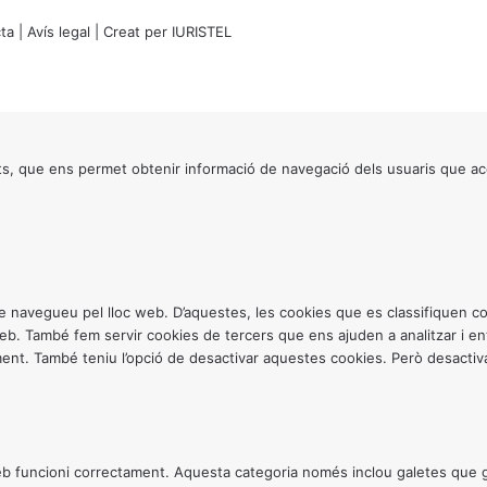
ta
|
Avís legal
| Creat per
IURISTEL
s, que ens permet obtenir informació de navegació dels usuaris que ac
ntre navegueu pel lloc web. D’aquestes, les cookies que es classifiquen
 web. També fem servir cookies de tercers que ens ajuden a analitzar i 
. També teniu l’opció de desactivar aquestes cookies. Però desactivar
 funcioni correctament. Aquesta categoria només inclou galetes que gar