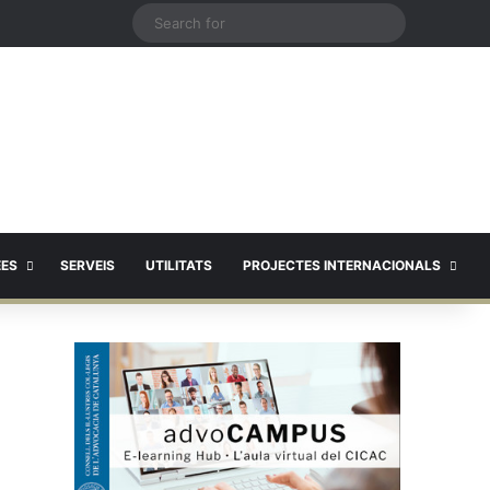
X
Search
for
EES
SERVEIS
UTILITATS
PROJECTES INTERNACIONALS