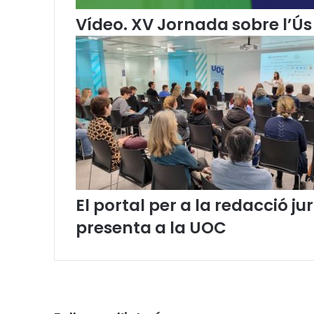
a
Vídeo. XV Jornada sobre l’Ús 
t
a
l
a
n
El portal per a la redacció 
presenta a la UOC