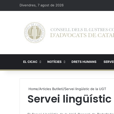
Divendres, 7 agost de 2026
EL CICAC
NOTÍCIES
DRETS HUMANS
SERVEI
Home
/
Articles Butlletí
/
Servei lingüístic de la UGT
Servei lingüístic
X
W
T