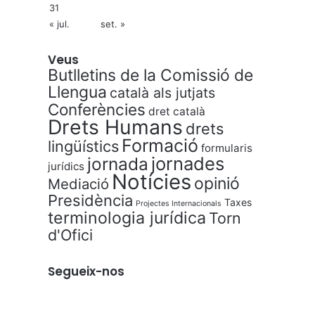
31
« jul.
set. »
Veus
Butlletins de la Comissió de
Llengua
català als jutjats
Conferències
dret català
Drets Humans
drets
Formació
lingüístics
formularis
jornades
jornada
jurídics
Notícies
opinió
Mediació
Presidència
Taxes
Projectes Internacionals
terminologia jurídica
Torn
d'Ofici
Segueix-nos