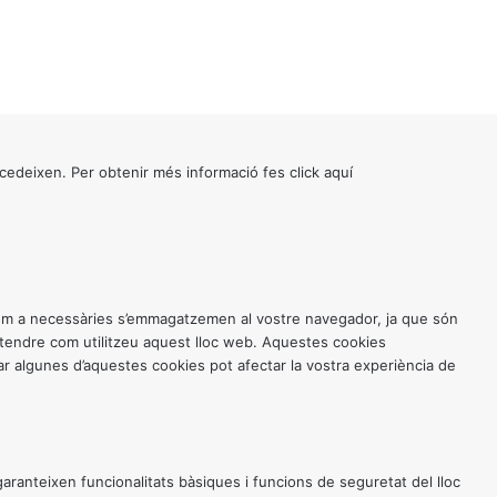
cedeixen. Per obtenir més informació fes click
aquí
 com a necessàries s’emmagatzemen al vostre navegador, ja que són
entendre com utilitzeu aquest lloc web. Aquestes cookies
 algunes d’aquestes cookies pot afectar la vostra experiència de
anteixen funcionalitats bàsiques i funcions de seguretat del lloc