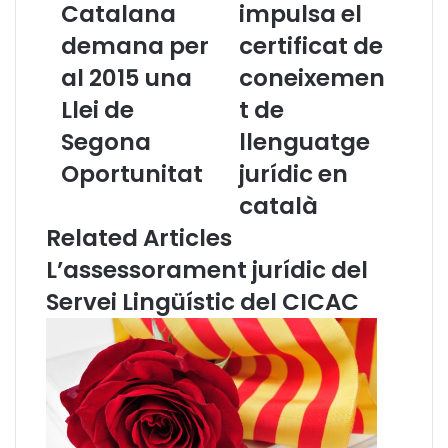
Catalana
impulsa el
A
G
demana per
certificat de
d
o
v
v
al 2015 una
coneixemen
o
e
c
Llei de
r
t de
a
n
Segona
llenguatge
c
i
i
m
Oportunitat
jurídic en
a
p
català
C
u
a
l
Related Articles
t
s
L’assessorament jurídic del
a
a
l
e
Servei Lingüístic del CICAC
a
l
n
c
a
e
d
r
e
t
m
i
a
f