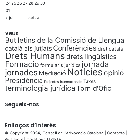
24
25
26
27
28
29
30
31
« jul.
set. »
Veus
Butlletins de la Comissió de Llengua
Conferències
català als jutjats
dret català
Drets Humans
drets lingüístics
Formació
jornada
formularis jurídics
Notícies
jornades
opinió
Mediació
Presidència
Taxes
Projectes Internacionals
terminologia jurídica
Torn d'Ofici
Segueix-nos
Enllaços d’interés
© Copyright 2024, Consell de l'Advocacia Catalana |
Contacta
|
Avís legal
| Creat per
IURISTEL