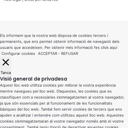
X
Facebook
X
WhatsApp
Telegram
Viber
Back
to
top
button
Els informem que la nostra web disposa de cookies tercers i
permanents, que ens permet obtenir informació de navegació dels
usuaris que accedeixen. Per obtenir més informació fes click
aquí
Configurar cookies
ACCEPTAR
-
REFUSAR
Tanca
Visió general de privadesa
Aquest lloc web utilitza cookies per millorar la vostra experiència
mentre navegueu pel lloc web. D’aquestes, les cookies que es
classifiquen com a necessàries s’emmagatzemen al vostre navegador,
ja que són essencials per al funcionament de les funcionalitats
bàsiques del lloc web. També fem servir cookies de tercers que ens
ajuden a analitzar i entendre com utilitzeu aquest lloc web. Aquestes
cookies s’emmagatzemaran al vostre navegador només amb el vostre
consentiment. També teniu l’opció de desactivar aquestes cookies.