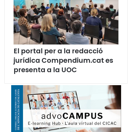
e
e
g
n
o
g
n
u
a
a
O
t
p
g
o
e
El portal per a la redacció
r
j
t
u
jurídica Compendium.cat es
u
r
presenta a la UOC
n
í
i
d
t
i
a
c
t
e
n
c
a
t
a
l