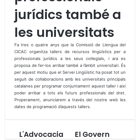
jurídics també a
les universitats
Fa tres o quatre anys que la Comissió de Llengua del
CICAC organitza tallers de recursos lingüístics per a
professionals jurídics a les seus col·legials, i ara es
proposa de fer-los arribar també a l’àmbit universitari. És
per aquest motiu que el Servei Lingüístic ha posat tot un
seguit de col·laboracions amb les universitats principals
catalanes per programar conjuntament aquest taller i així
poder arribar a tots els futurs professionals del dret.
Properament, anunciarem a través del nostre web les
dates de programació d’aquests tallers.
L'Advocacia
El Govern
L
E
'
l