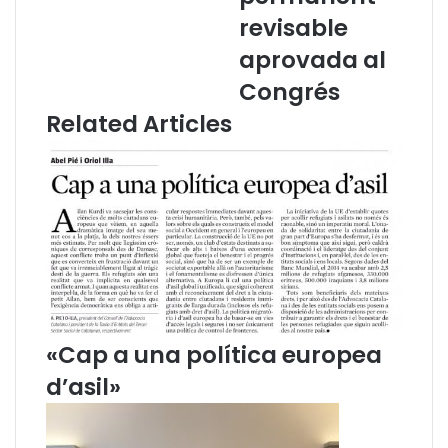
i
i
revisable
u
a
aprovada al
r
C
e
a
Congrés
s
t
Related Articles
a
l
a
n
a
r
e
b
u
t
j
«Cap a una política europea
a
l
d’asil»
a
i
n