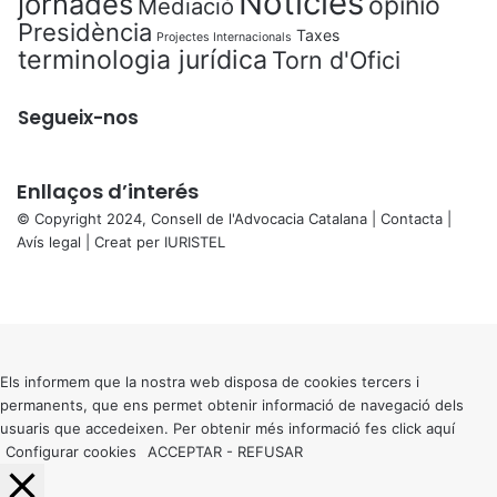
Notícies
jornades
opinió
Mediació
Presidència
Taxes
Projectes Internacionals
terminologia jurídica
Torn d'Ofici
Segueix-nos
Enllaços d’interés
© Copyright 2024, Consell de l'Advocacia Catalana |
Contacta
|
Avís legal
| Creat per
IURISTEL
X
Facebook
X
WhatsApp
Telegram
Viber
Back
to
top
button
Els informem que la nostra web disposa de cookies tercers i
permanents, que ens permet obtenir informació de navegació dels
usuaris que accedeixen. Per obtenir més informació fes click
aquí
Configurar cookies
ACCEPTAR
-
REFUSAR