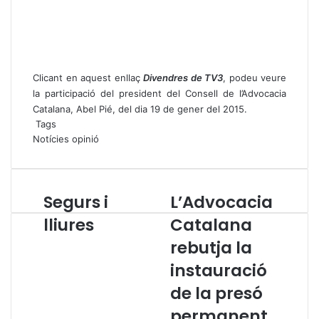
Clicant en aquest enllaç
Divendres
de TV3
, podeu veure
la participació del president del Consell de l’Advocacia
Catalana, Abel Pié, del dia 19 de gener del 2015.
Tags
Notícies
opinió
Segurs i
L’Advocacia
S
L
e
’
lliures
Catalana
g
A
rebutja la
u
d
r
v
instauració
s
o
i
c
de la presó
l
a
permanent
l
c