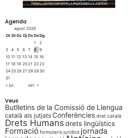
Agenda
agost 2026
Dl
Dt
Dc
Dj
Dv
Ds
Dg
1
2
3
4
5
6
7
8
9
10
11
12
13
14
15
16
17
18
19
20
21
22
23
24
25
26
27
28
29
30
31
« jul.
set. »
Veus
Butlletins de la Comissió de Llengua
Conferències
català als jutjats
dret català
Drets Humans
drets lingüístics
Formació
jornada
formularis jurídics