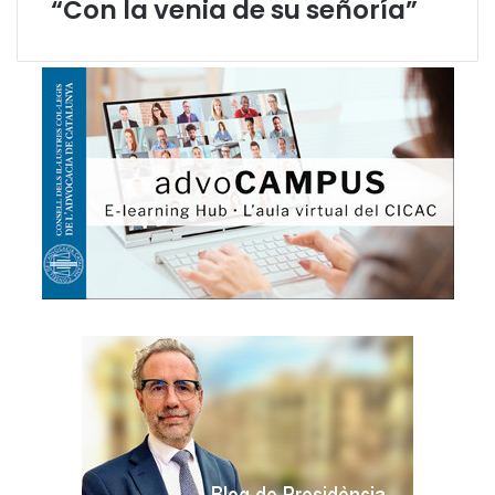
“Con la venia de su señoría”
a
a
l
C
o
n
g
r
é
s