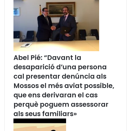
s
t
a
u
r
a
c
i
ó
Abel Pié: “Davant la
d
desaparició d’una persona
e
l
cal presentar denúncia als
a
p
Mossos el més aviat possible,
r
que ens derivaran el cas
e
s
perquè poguem assessorar
ó
als seus familiars»
p
e
r