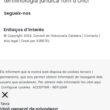
terminologia jurídica
Torn d'Ofici
Segueix-nos
Enllaços d’interés
© Copyright 2024, Consell de l'Advocacia Catalana |
Contacta
|
Avís legal
| Creat per
IURISTEL
X
Facebook
X
WhatsApp
Telegram
Viber
Back
to
top
button
Els informem que la nostra web disposa de cookies tercers i
permanents, que ens permet obtenir informació de navegació dels
usuaris que accedeixen. Per obtenir més informació fes click
aquí
Configurar cookies
ACCEPTAR
-
REFUSAR
Tanca
Visió general de privadesa