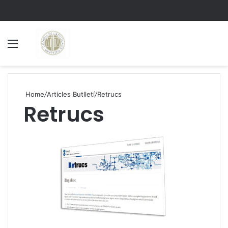
Menu
S
Home
/
Articles Butlletí
/
Retrucs
Retrucs