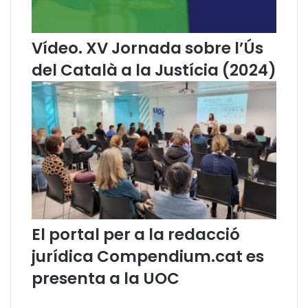
a
a
l
t
à
a
Vídeo. XV Jornada sobre l’Ús
a
l
del Català a la Justícia (2024)
l
à
a
J
u
s
t
í
c
i
a
El portal per a la redacció
jurídica Compendium.cat es
presenta a la UOC