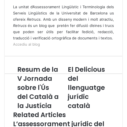
La unitat d’Assessorament Lingüístic i Terminologia dels
Serveis Lingüístics de la Universitat de Barcelona us
ofereix
Retrucs.
Amb un disseny modern i molt atractiu,
Retrucs
és un blog que pretén fer difusió d’eines i trucs
que poden ser útils per facilitar l’edició, redacció,
traducció i verificació ortogràfica de documents i textos.
Accediu al blog
Resum de la
El Delicious
R
E
e
l
V Jornada
del
s
D
sobre l'Ús
llenguatge
u
e
m
l
del Català a
jurídic
d
i
e
la Justícia
c
català
l
i
Related Articles
a
o
V
u
L’assessorament jurídic del