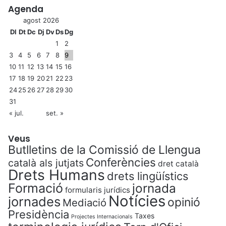
Agenda
agost 2026
Dl
Dt
Dc
Dj
Dv
Ds
Dg
1
2
3
4
5
6
7
8
9
10
11
12
13
14
15
16
17
18
19
20
21
22
23
24
25
26
27
28
29
30
31
« jul.
set. »
Veus
Butlletins de la Comissió de Llengua
Conferències
català als jutjats
dret català
Drets Humans
drets lingüístics
Formació
jornada
formularis jurídics
Notícies
jornades
opinió
Mediació
Presidència
Taxes
Projectes Internacionals