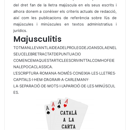
del dret fan de la lletra majúscula en els seus escrits i
alhora donem a conèixer els criteris actuals de redacció,
així com les publicacions de referència sobre l’ús de
majúscules i minúscules en textos administratius i
jurídics.
Majusculitis
TOTMANLLEVANTLAIDEADELPROLEGDEJOANSOLAENEL
SEUCELEBRETRACTATDEPUNTUACIO
COMENCEMAQUESTARTICLEESCRIVINTTALCOMHOFEIE
NALEPOCACLASSICA.
L’ESCRIPTURA·ROMANA·NOMÉS·CONEIXIA·LES·LLETRES·
CAPITALS·I·HEM·D’AGRAIR·A·CARLEMANY·
LA·SEPARACIÓ·DE·MOTS·I·L’APARICIÓ·DE·LES·MINÚSCUL
ES.