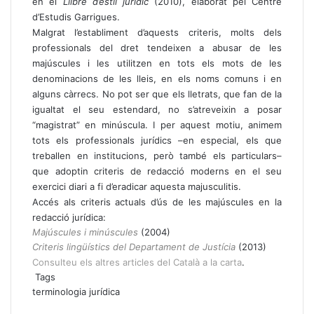
en el
Llibre d’estil jurídic
(2010), elaborat pel Centre
d’Estudis Garrigues.
Malgrat l’establiment d’aquests criteris, molts dels
professionals del dret tendeixen a abusar de les
majúscules i les utilitzen en tots els mots de les
denominacions de les lleis, en els noms comuns i en
alguns càrrecs. No pot ser que els lletrats, que fan de la
igualtat el seu estendard, no s’atreveixin a posar
“magistrat” en minúscula. I per aquest motiu, animem
tots els professionals jurídics –en especial, els que
treballen en institucions, però també els particulars–
que adoptin criteris de redacció moderns en el seu
exercici diari a fi d’eradicar aquesta majusculitis.
Accés als criteris actuals d’ús de les majúscules en la
redacció jurídica:
Majúscules i minúscules
(2004)
Criteris lingüístics del Departament de Justícia
(2013)
Consulteu els altres articles del Català a la carta
.
Tags
terminologia jurídica