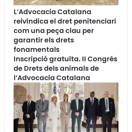
e
d
e
L’Advocacia Catalana
m
reivindica el dret penitenciari
a
n
com una peça clau per
a
garantir els drets
u
n
fonamentals
a
l
Inscripció gratuïta. II Congrés
l
de Drets dels animals de
e
i
l’Advocacia Catalana
d
e
s
e
g
o
n
a
o