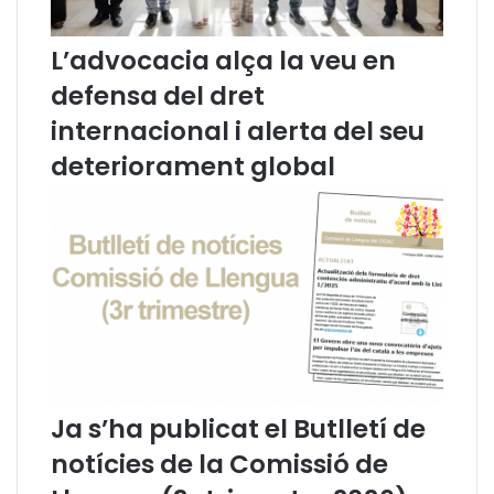
p
o
L’advocacia alça la veu en
r
defensa del dret
t
u
internacional i alerta del seu
n
i
deteriorament global
t
a
t
Ja s’ha publicat el Butlletí de
notícies de la Comissió de