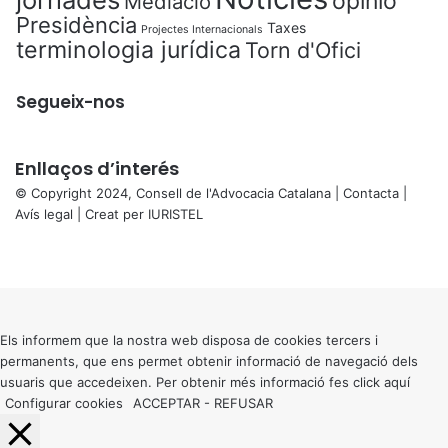
opinió
Mediació
Presidència
Taxes
Projectes Internacionals
terminologia jurídica
Torn d'Ofici
Segueix-nos
Enllaços d’interés
© Copyright 2024, Consell de l'Advocacia Catalana |
Contacta
|
Avís legal
| Creat per
IURISTEL
X
Facebook
X
WhatsApp
Telegram
Viber
Back
to
top
button
Els informem que la nostra web disposa de cookies tercers i
permanents, que ens permet obtenir informació de navegació dels
usuaris que accedeixen. Per obtenir més informació fes click
aquí
Configurar cookies
ACCEPTAR
-
REFUSAR