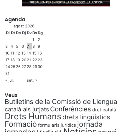
Agenda
agost 2026
Dl
Dt
Dc
Dj
Dv
Ds
Dg
1
2
3
4
5
6
7
8
9
10
11
12
13
14
15
16
17
18
19
20
21
22
23
24
25
26
27
28
29
30
31
« jul.
set. »
Veus
Butlletins de la Comissió de Llengua
Conferències
català als jutjats
dret català
Drets Humans
drets lingüístics
Formació
jornada
formularis jurídics
Notícies
jornades