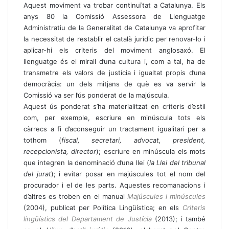
Aquest moviment va trobar continuïtat a Catalunya. Els
anys 80 la Comissió Assessora de Llenguatge
Administratiu de la Generalitat de Catalunya va aprofitar
la necessitat de restablir el català jurídic per renovar-lo i
aplicar-hi els criteris del moviment anglosaxó. El
llenguatge és el mirall d’una cultura i, com a tal, ha de
transmetre els valors de justícia i igualtat propis d’una
democràcia: un dels mitjans de què es va servir la
Comissió va ser l’ús ponderat de la majúscula.
Aquest ús ponderat s’ha materialitzat en criteris d’estil
com, per exemple, escriure en minúscula tots els
càrrecs a fi d’aconseguir un tractament igualitari per a
tothom (
fiscal, secretari, advocat, president,
recepcionista, director
); escriure en minúscula els mots
que integren la denominació d’una llei (
la Llei del tribunal
del jurat
); i evitar posar en majúscules tot el nom del
procurador i el de les parts. Aquestes recomanacions i
d’altres es troben en el manual
Majúscules i minúscules
(2004), publicat per Política Lingüística; en els
Criteris
lingüístics del Departament de Justícia
(2013); i també