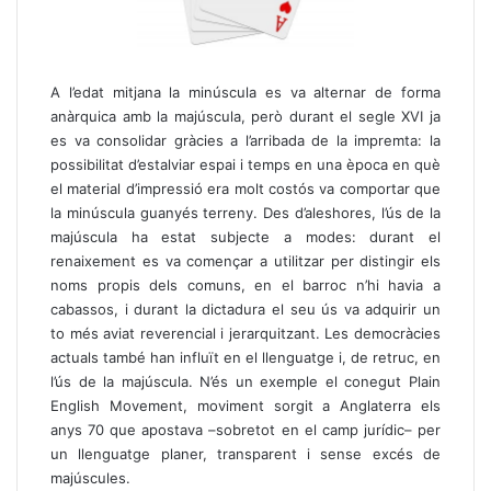
A l’edat mitjana la minúscula es va alternar de forma
anàrquica amb la majúscula, però durant el segle XVI ja
es va consolidar gràcies a l’arribada de la impremta: la
possibilitat d’estalviar espai i temps en una època en què
el material d’impressió era molt costós va comportar que
la minúscula guanyés terreny. Des d’aleshores, l’ús de la
majúscula ha estat subjecte a modes: durant el
renaixement es va començar a utilitzar per distingir els
noms propis dels comuns, en el barroc n’hi havia a
cabassos, i durant la dictadura el seu ús va adquirir un
to més aviat reverencial i jerarquitzant. Les democràcies
actuals també han influït en el llenguatge i, de retruc, en
l’ús de la majúscula. N’és un exemple el conegut Plain
English Movement, moviment sorgit a Anglaterra els
anys 70 que apostava –sobretot en el camp jurídic– per
un llenguatge planer, transparent i sense excés de
majúscules.