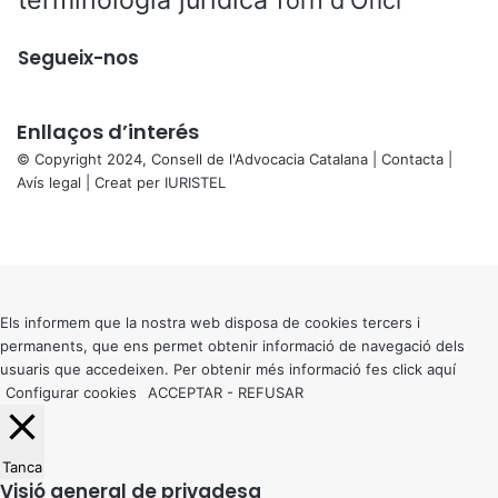
terminologia jurídica
Torn d'Ofici
Segueix-nos
Enllaços d’interés
© Copyright 2024, Consell de l'Advocacia Catalana |
Contacta
|
Avís legal
| Creat per
IURISTEL
X
Facebook
X
WhatsApp
Telegram
Viber
Back
to
top
button
Els informem que la nostra web disposa de cookies tercers i
permanents, que ens permet obtenir informació de navegació dels
usuaris que accedeixen. Per obtenir més informació fes click
aquí
Configurar cookies
ACCEPTAR
-
REFUSAR
Tanca
Visió general de privadesa