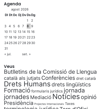
Agenda
agost 2026
Dl
Dt
Dc
Dj
Dv
Ds
Dg
1
2
3
4
5
6
7
8
9
10
11
12
13
14
15
16
17
18
19
20
21
22
23
24
25
26
27
28
29
30
31
« jul.
set. »
Veus
Butlletins de la Comissió de Llengua
Conferències
català als jutjats
dret català
Drets Humans
drets lingüístics
Formació
jornada
formularis jurídics
Notícies
jornades
opinió
Mediació
Presidència
Taxes
Projectes Internacionals