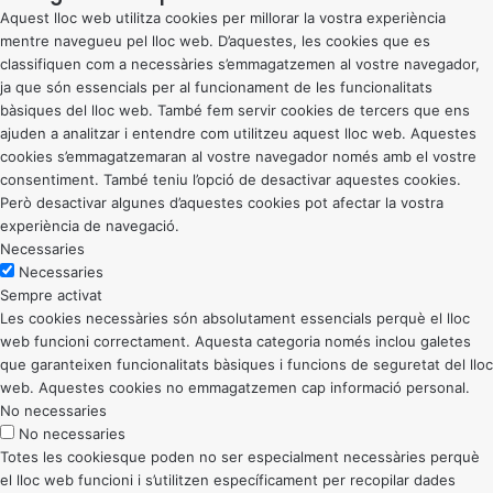
Aquest lloc web utilitza cookies per millorar la vostra experiència
mentre navegueu pel lloc web. D’aquestes, les cookies que es
classifiquen com a necessàries s’emmagatzemen al vostre navegador,
ja que són essencials per al funcionament de les funcionalitats
bàsiques del lloc web. També fem servir cookies de tercers que ens
ajuden a analitzar i entendre com utilitzeu aquest lloc web. Aquestes
cookies s’emmagatzemaran al vostre navegador només amb el vostre
consentiment. També teniu l’opció de desactivar aquestes cookies.
Però desactivar algunes d’aquestes cookies pot afectar la vostra
experiència de navegació.
Necessaries
Necessaries
Sempre activat
Les cookies necessàries són absolutament essencials perquè el lloc
web funcioni correctament. Aquesta categoria només inclou galetes
que garanteixen funcionalitats bàsiques i funcions de seguretat del lloc
web. Aquestes cookies no emmagatzemen cap informació personal.
No necessaries
No necessaries
Totes les cookiesque poden no ser especialment necessàries perquè
el lloc web funcioni i s’utilitzen específicament per recopilar dades