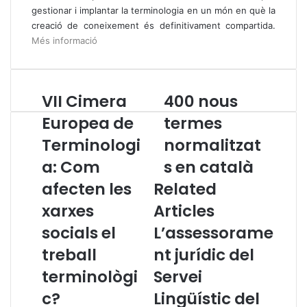
gestionar i implantar la terminologia en un món en què la
creació de coneixement és definitivament compartida.
Més informació
VII Cimera
400 nous
V
4
I
0
Europea de
termes
I
0
Terminologi
normalitzat
C
n
i
o
a: Com
s en català
m
u
e
afecten les
Related
s
r
t
xarxes
Articles
a
e
E
r
socials el
L’assessorame
u
m
treball
nt jurídic del
r
e
o
s
terminològi
Servei
p
n
c?
Lingüístic del
e
o