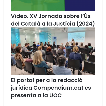
e
c
t
Vídeo. XV Jornada sobre l’Ús
e
n
del Català a la Justícia (2024)
l
e
s
x
a
r
x
e
s
s
o
El portal per a la redacció
c
i
jurídica Compendium.cat es
a
presenta a la UOC
l
s
e