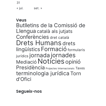
31
« jul.
set. »
Veus
Butlletins de la Comissió de
Llengua
català als jutjats
Conferències
dret català
Drets Humans
drets
Formació
lingüístics
formularis
jornades
jornada
jurídics
Notícies
opinió
Mediació
Presidència
Taxes
Projectes Internacionals
terminologia jurídica
Torn
d'Ofici
Segueix-nos