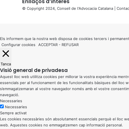
Enllaços d’interés
© Copyright 2024, Consell de l'Advocacia Catalana |
Contac
X
Back
to
top
button
Els informem que la nostra web disposa de cookies tercers i permanent
Configurar cookies
ACCEPTAR
-
REFUSAR
Tanca
Visió general de privadesa
Aquest lloc web utilitza cookies per millorar la vostra experiència me
essencials per al funcionament de les funcionalitats bàsiques del lloc
s’emmagatzemaran al vostre navegador només amb el vostre consentiment
navegació.
Necessaries
Necessaries
Sempre activat
Les cookies necessàries són absolutament essencials perquè el lloc web
web. Aquestes cookies no emmagatzemen cap informació personal.