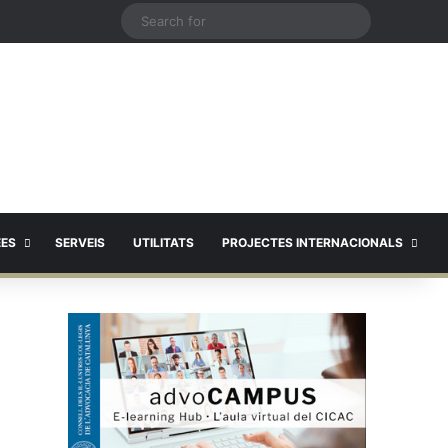
X
Search
for
EES
SERVEIS
UTILITATS
PROJECTES INTERNACIONALS