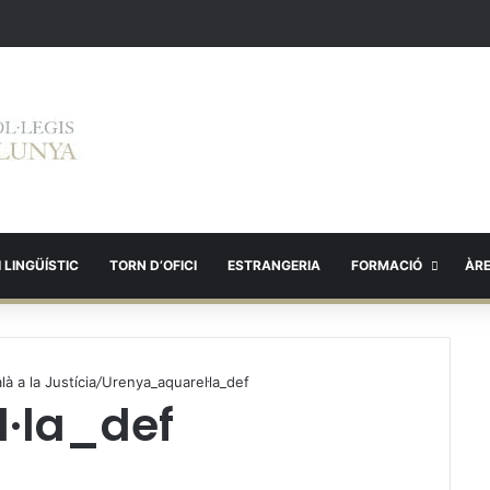
 LINGÜÍSTIC
TORN D’OFICI
ESTRANGERIA
FORMACIÓ
ÀR
à a la Justícia
/
Urenya_aquarel·la_def
·la_def