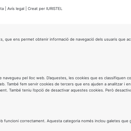
ta
|
Avís legal
| Creat per
IURISTEL
s, que ens permet obtenir informació de navegació dels usuaris que ac
ntre navegueu pel lloc web. D’aquestes, les cookies que es classifiquen
 web. També fem servir cookies de tercers que ens ajuden a analitzar i 
. També teniu l’opció de desactivar aquestes cookies. Però desactivar
 funcioni correctament. Aquesta categoria només inclou galetes que gar