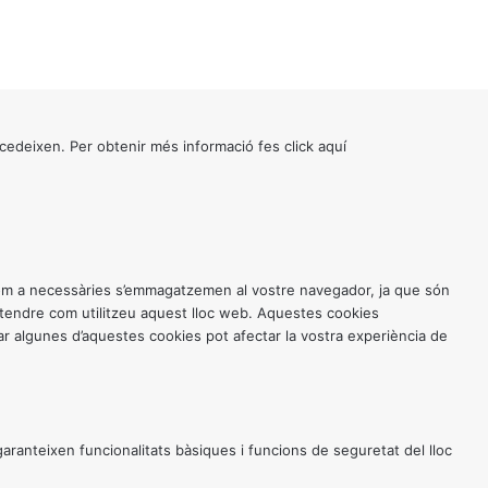
cedeixen. Per obtenir més informació fes click
aquí
 com a necessàries s’emmagatzemen al vostre navegador, ja que són
entendre com utilitzeu aquest lloc web. Aquestes cookies
 algunes d’aquestes cookies pot afectar la vostra experiència de
anteixen funcionalitats bàsiques i funcions de seguretat del lloc