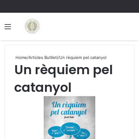
Menu
S
Home
/
Articles Butlletí
/
Un rèquiem pel catanyol
Un rèquiem pel
catanyol