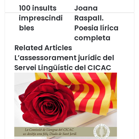
100 insults
Joana
1
J
0
o
imprescindi
Raspall.
0
a
bles
Poesia lírica
i
n
n
a
completa
s
R
Related Articles
u
a
l
s
L’assessorament jurídic del
t
p
s
a
Servei Lingüístic del CICAC
i
l
m
l
p
.
r
P
e
o
s
e
c
s
i
i
n
a
d
l
i
í