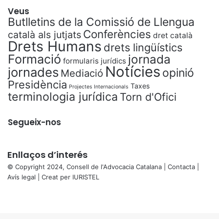
Veus
Butlletins de la Comissió de Llengua
Conferències
català als jutjats
dret català
Drets Humans
drets lingüístics
Formació
jornada
formularis jurídics
Notícies
jornades
opinió
Mediació
Presidència
Taxes
Projectes Internacionals
terminologia jurídica
Torn d'Ofici
Segueix-nos
Enllaços d’interés
© Copyright 2024, Consell de l'Advocacia Catalana |
Contacta
|
Avís legal
| Creat per
IURISTEL
X
Facebook
X
WhatsApp
Telegram
Viber
Back
to