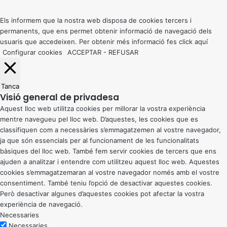
top
button
Els informem que la nostra web disposa de cookies tercers i
permanents, que ens permet obtenir informació de navegació dels
usuaris que accedeixen. Per obtenir més informació fes click
aquí
Configurar cookies
ACCEPTAR
-
REFUSAR
Tanca
Visió general de privadesa
Aquest lloc web utilitza cookies per millorar la vostra experiència
mentre navegueu pel lloc web. D’aquestes, les cookies que es
classifiquen com a necessàries s’emmagatzemen al vostre navegador,
ja que són essencials per al funcionament de les funcionalitats
bàsiques del lloc web. També fem servir cookies de tercers que ens
ajuden a analitzar i entendre com utilitzeu aquest lloc web. Aquestes
cookies s’emmagatzemaran al vostre navegador només amb el vostre
consentiment. També teniu l’opció de desactivar aquestes cookies.
Però desactivar algunes d’aquestes cookies pot afectar la vostra
experiència de navegació.
Necessaries
Necessaries