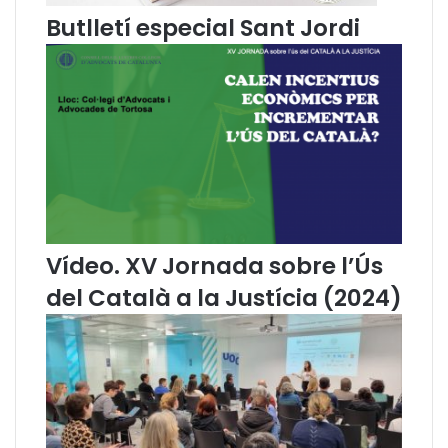
b
r
Butlletí especial Sant Jordi
l
i
e
c
s
a
c
o
m
p
l
e
t
a
Vídeo. XV Jornada sobre l’Ús
del Català a la Justícia (2024)