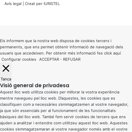
Avís legal
| Creat per
IURISTEL
X
Facebook
X
WhatsApp
Telegram
Viber
Back
to
top
button
Els informem que la nostra web disposa de cookies tercers i
permanents, que ens permet obtenir informació de navegació dels
usuaris que accedeixen. Per obtenir més informació fes click
aquí
Configurar cookies
ACCEPTAR
-
REFUSAR
Tanca
Visió general de privadesa
Aquest lloc web utilitza cookies per millorar la vostra experiència
mentre navegueu pel lloc web. D’aquestes, les cookies que es
classifiquen com a necessàries s’emmagatzemen al vostre navegador,
ja que són essencials per al funcionament de les funcionalitats
bàsiques del lloc web. També fem servir cookies de tercers que ens
ajuden a analitzar i entendre com utilitzeu aquest lloc web. Aquestes
cookies s’emmagatzemaran al vostre navegador només amb el vostre