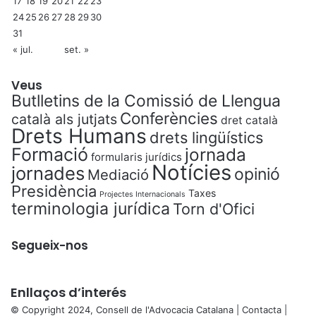
17
18
19
20
21
22
23
24
25
26
27
28
29
30
31
« jul.
set. »
Veus
Butlletins de la Comissió de Llengua
Conferències
català als jutjats
dret català
Drets Humans
drets lingüístics
Formació
jornada
formularis jurídics
Notícies
jornades
opinió
Mediació
Presidència
Taxes
Projectes Internacionals
terminologia jurídica
Torn d'Ofici
Segueix-nos
Enllaços d’interés
© Copyright 2024, Consell de l'Advocacia Catalana |
Contacta
|