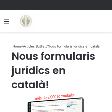
Menu
S
Home
/
Articles Butlletí
/
Nous formularis jurídics en català!
Nous formularis
jurídics en
català!