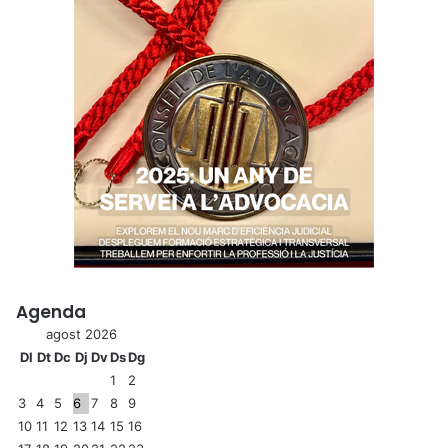
Agenda
agost 2026
Dl
Dt
Dc
Dj
Dv
Ds
Dg
1
2
3
4
5
6
7
8
9
10
11
12
13
14
15
16