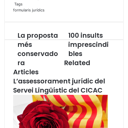
Tags
formularis jurídics
La proposta
100 insults
L
1
a
0
més
imprescindi
p
0
conservado
bles
r
i
o
n
ra
Related
p
s
Articles
o
u
s
l
L’assessorament jurídic del
t
t
a
s
Servei Lingüístic del CICAC
m
i
é
m
s
p
c
r
o
e
n
s