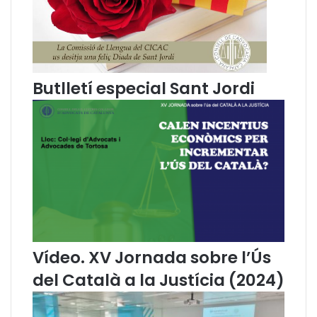
s
c
e
i
r
n
v
d
a
i
d
b
Butlletí especial Sant Jordi
o
l
r
e
a
s
Vídeo. XV Jornada sobre l’Ús
del Català a la Justícia (2024)