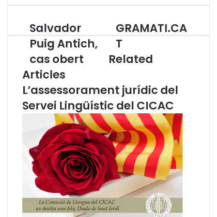
Salvador
GRAMATI.CA
S
G
a
R
Puig Antich,
T
l
A
cas obert
Related
v
M
a
A
Articles
d
T
L’assessorament jurídic del
o
I
r
.
Servei Lingüístic del CICAC
P
C
u
A
i
T
g
A
n
t
i
c
h
,