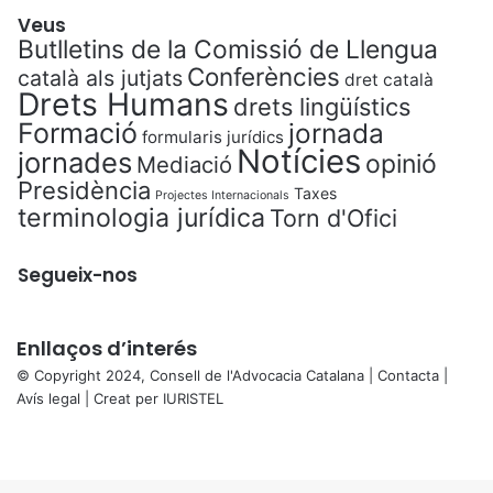
Veus
Butlletins de la Comissió de Llengua
Conferències
català als jutjats
dret català
Drets Humans
drets lingüístics
Formació
jornada
formularis jurídics
Notícies
jornades
opinió
Mediació
Presidència
Taxes
Projectes Internacionals
terminologia jurídica
Torn d'Ofici
Segueix-nos
Enllaços d’interés
© Copyright 2024, Consell de l'Advocacia Catalana |
Contacta
|
Avís legal
| Creat per
IURISTEL
X
Facebook
X
WhatsApp
Telegram
Viber
Back
to