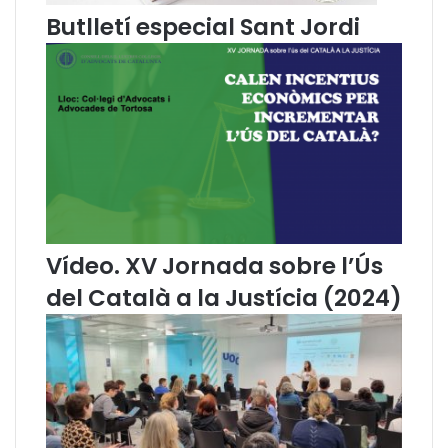
c
Butlletí especial Sant Jordi
a
s
o
b
e
r
t
Vídeo. XV Jornada sobre l’Ús
del Català a la Justícia (2024)