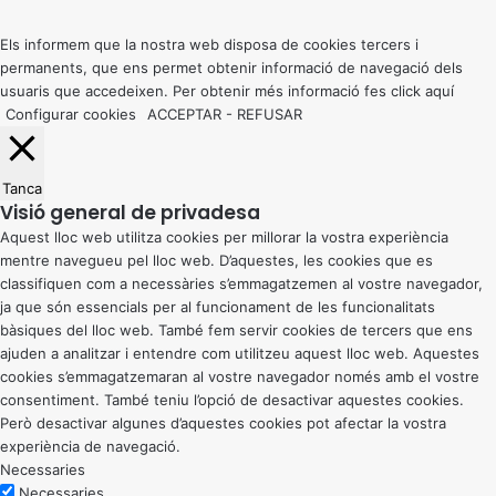
top
button
Els informem que la nostra web disposa de cookies tercers i
permanents, que ens permet obtenir informació de navegació dels
usuaris que accedeixen. Per obtenir més informació fes click
aquí
Configurar cookies
ACCEPTAR
-
REFUSAR
Tanca
Visió general de privadesa
Aquest lloc web utilitza cookies per millorar la vostra experiència
mentre navegueu pel lloc web. D’aquestes, les cookies que es
classifiquen com a necessàries s’emmagatzemen al vostre navegador,
ja que són essencials per al funcionament de les funcionalitats
bàsiques del lloc web. També fem servir cookies de tercers que ens
ajuden a analitzar i entendre com utilitzeu aquest lloc web. Aquestes
cookies s’emmagatzemaran al vostre navegador només amb el vostre
consentiment. També teniu l’opció de desactivar aquestes cookies.
Però desactivar algunes d’aquestes cookies pot afectar la vostra
experiència de navegació.
Necessaries
Necessaries