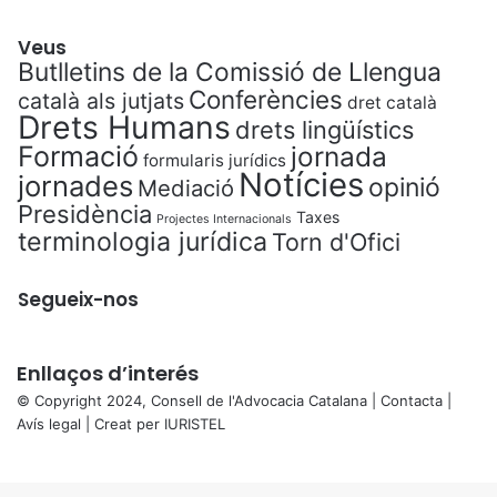
Veus
Butlletins de la Comissió de Llengua
Conferències
català als jutjats
dret català
Drets Humans
drets lingüístics
Formació
jornada
formularis jurídics
Notícies
jornades
opinió
Mediació
Presidència
Taxes
Projectes Internacionals
terminologia jurídica
Torn d'Ofici
Segueix-nos
Enllaços d’interés
© Copyright 2024, Consell de l'Advocacia Catalana |
Contacta
|
Avís legal
| Creat per
IURISTEL
X
Back
to