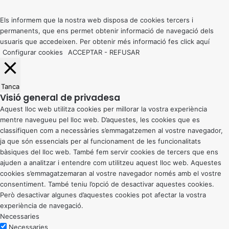
top
button
Els informem que la nostra web disposa de cookies tercers i
permanents, que ens permet obtenir informació de navegació dels
usuaris que accedeixen. Per obtenir més informació fes click
aquí
Configurar cookies
ACCEPTAR
-
REFUSAR
Tanca
Visió general de privadesa
Aquest lloc web utilitza cookies per millorar la vostra experiència
mentre navegueu pel lloc web. D’aquestes, les cookies que es
classifiquen com a necessàries s’emmagatzemen al vostre navegador,
ja que són essencials per al funcionament de les funcionalitats
bàsiques del lloc web. També fem servir cookies de tercers que ens
ajuden a analitzar i entendre com utilitzeu aquest lloc web. Aquestes
cookies s’emmagatzemaran al vostre navegador només amb el vostre
consentiment. També teniu l’opció de desactivar aquestes cookies.
Però desactivar algunes d’aquestes cookies pot afectar la vostra
experiència de navegació.
Necessaries
Necessaries